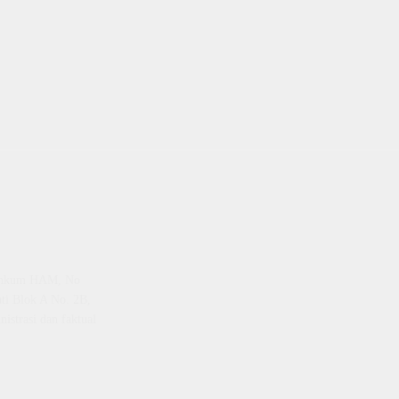
emenkum HAM, No
ti Blok A No. 2B,
istrasi dan faktual