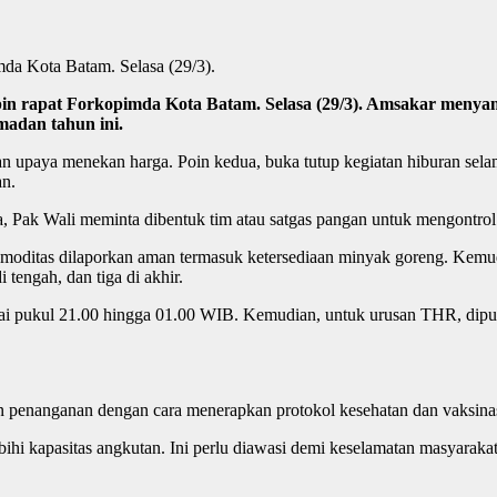
a Kota Batam. Selasa (29/3).
pat Forkopimda Kota Batam. Selasa (29/3). Amsakar menyampa
adan tahun ini.
an upaya menekan harga. Poin kedua, buka tutup kegiatan hiburan s
an.
Pak Wali meminta dibentuk tim atau satgas pangan untuk mengontrol i
komoditas dilaporkan aman termasuk ketersediaan minyak goreng. Kem
tengah, dan tiga di akhir.
i pukul 21.00 hingga 01.00 WIB. Kemudian, untuk urusan THR, diput
 penanganan dengan cara menerapkan protokol kesehatan dan vaksinas
ihi kapasitas angkutan. Ini perlu diawasi demi keselamatan masyarakat