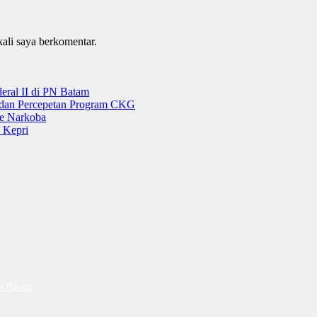
kali saya berkomentar.
ral II di PN Batam
g dan Percepetan Program CKG
e Narkoba
 Kepri
PN Batam