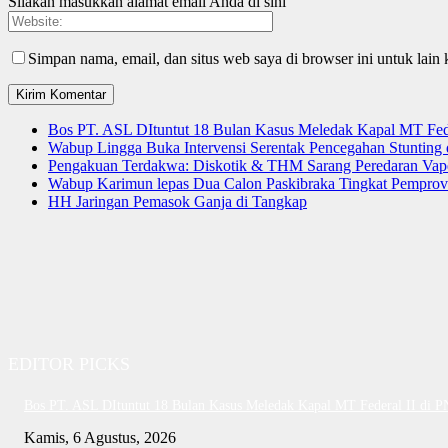
Silakan masukkan alamat email Anda di sini
Simpan nama, email, dan situs web saya di browser ini untuk lain 
Bos PT. ASL DItuntut 18 Bulan Kasus Meledak Kapal MT Fede
Wabup Lingga Buka Intervensi Serentak Pencegahan Stuntin
Pengakuan Terdakwa: Diskotik & THM Sarang Peredaran Vap
Wabup Karimun lepas Dua Calon Paskibraka Tingkat Pemprov
HH Jaringan Pemasok Ganja di Tangkap
EDITOR PICKS
Bos PT. ASL DItuntut 18 Bulan Kasus Meledak Kapal MT Federal II di 
Kamis, 6 Agustus, 2026