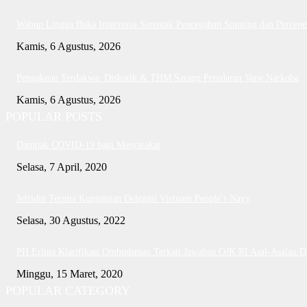
Wabup Lingga Buka Intervensi Serentak Pencegahan Stunting dan Perce
Kamis, 6 Agustus, 2026
Pengakuan Terdakwa: Diskotik & THM Sarang Peredaran Vape Narkoba
Kamis, 6 Agustus, 2026
POPULAR POSTS
Dampak COVID-19 bagi Masyarakat
Selasa, 7 April, 2020
Jefridin Terima Kunjungan Delegasi Vietnam People’s Navy
Selasa, 30 Agustus, 2022
PH Erlina Klarifikasi Ombudsman Terkait Jawaban OJK RI Asal-Asalan 
Minggu, 15 Maret, 2020
POPULAR CATEGORY