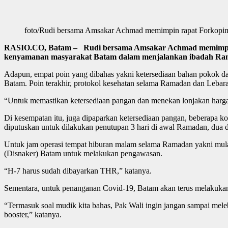
foto/Rudi bersama Amsakar Achmad memimpin rapat Forkopimd
RASIO.CO, Batam – Rudi bersama Amsakar Achmad memimpin ra
kenyamanan masyarakat Batam dalam menjalankan ibadah Ram
Adapun, empat poin yang dibahas yakni ketersediaan bahan pokok d
Batam. Poin terakhir, protokol kesehatan selama Ramadan dan Lebar
“Untuk memastikan ketersediaan pangan dan menekan lonjakan harga, 
Di kesempatan itu, juga dipaparkan ketersediaan pangan, beberapa 
diputuskan untuk dilakukan penutupan 3 hari di awal Ramadan, dua di 
Untuk jam operasi tempat hiburan malam selama Ramadan yakni mula
(Disnaker) Batam untuk melakukan pengawasan.
“H-7 harus sudah dibayarkan THR,” katanya.
Sementara, untuk penanganan Covid-19, Batam akan terus melakukan
“Termasuk soal mudik kita bahas, Pak Wali ingin jangan sampai meleb
booster,” katanya.