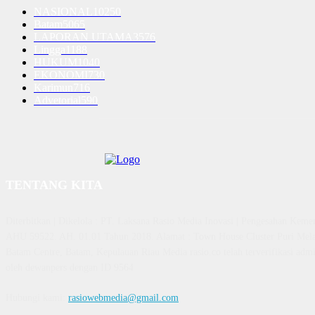
NASIONAL
10250
Batam
5065
LAPORAN UTAMA
3576
Lingga
1188
HUKUM
1040
EKONOMI
730
Karimun
716
Advetorial
590
TENTANG KITA
Diterbitkan | Dikelola : PT. Laksana Rasio Media Inovasi | Pengesahan K
AHU 59522. AH. 01.01 Tahun 2018. Alamat : Town House Cluster Puri Mela
Batam Centre, Batam, Kepulauan Riau Media rasio.co telah terverifikasi admin
oleh dewanpers dengan ID 9564
Hubungi kami:
rasiowebmedia@gmail.com