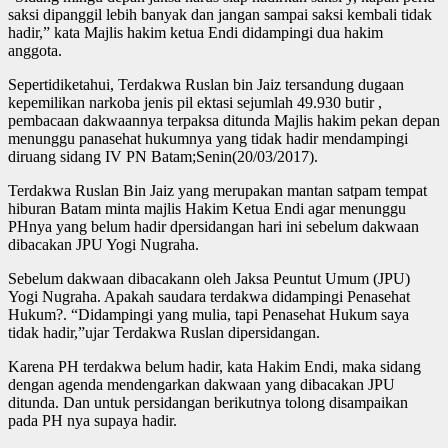
saksi dipanggil lebih banyak dan jangan sampai saksi kembali tidak
hadir,” kata Majlis hakim ketua Endi didampingi dua hakim
anggota.
Sepertidiketahui, Terdakwa Ruslan bin Jaiz tersandung dugaan
kepemilikan narkoba jenis pil ektasi sejumlah 49.930 butir ,
pembacaan dakwaannya terpaksa ditunda Majlis hakim pekan depan
menunggu panasehat hukumnya yang tidak hadir mendampingi
diruang sidang IV PN Batam;Senin(20/03/2017).
Terdakwa Ruslan Bin Jaiz yang merupakan mantan satpam tempat
hiburan Batam minta majlis Hakim Ketua Endi agar menunggu
PHnya yang belum hadir dpersidangan hari ini sebelum dakwaan
dibacakan JPU Yogi Nugraha.
Sebelum dakwaan dibacakann oleh Jaksa Peuntut Umum (JPU)
Yogi Nugraha. Apakah saudara terdakwa didampingi Penasehat
Hukum?. “Didampingi yang mulia, tapi Penasehat Hukum saya
tidak hadir,”ujar Terdakwa Ruslan dipersidangan.
Karena PH terdakwa belum hadir, kata Hakim Endi, maka sidang
dengan agenda mendengarkan dakwaan yang dibacakan JPU
ditunda. Dan untuk persidangan berikutnya tolong disampaikan
pada PH nya supaya hadir.