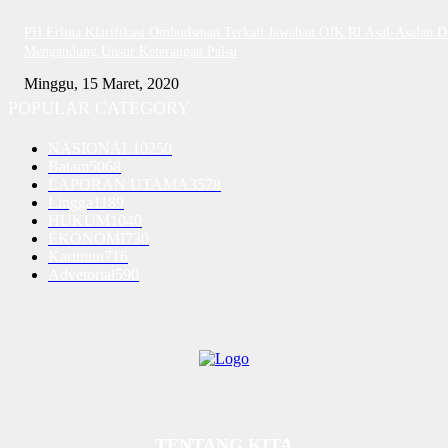
PH Erlina Klarifikasi Ombudsman Terkait Jawaban OJK RI Asal-Asalan D
Mengandung Unsur Keterangan Palsu
Minggu, 15 Maret, 2020
POPULAR CATEGORY
NASIONAL
10250
Batam
5068
LAPORAN UTAMA
3578
Lingga
1189
HUKUM
1040
EKONOMI
730
Karimun
716
Advetorial
590
TENTANG KITA