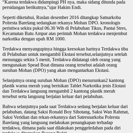
“Karena terdakwa didampingi PH nya, maka sidang ditunda pada
persidangan berikutnya,”ujar Hakim Endi.
Seperti diketahui, Ruslan desember 2016 ditangkap Satnarkoba
Polresta Barelang sedangkan rekanya Mohan DPO. kronologis
peristiwa sekira pukul 06.30 Wib di Pelabuhan Tikus, Pantai Stres,
Kecamatan Batu Ampar atas perintah Mohan terdakwa menjembut
narkotika dengan upah RM 1000.
Terdakwa menyangupinya hingga keesokan harinya Terdakwa tiba
di Pelabuhan untuk mengambil Ekstasi tersebut,selanjutnya setelah
menunggu sekira 5 menit, Terdakwa didatangi oleh orang yang
mengunakan Spead Boat dimana orang tersebut adalah orang
suruhan Mohan (DPO) yang akan mengantarkan Ekstasi.
Selanjutnya orang suruhan Mohan (DPO) menurunkan2 kantong
plastik warna merah yang berisikan Tablet Narkotika jenis Ekstasi
dan Terdakwa langsung mengambil 2 kantong plastik merah
tersebut serta langsung berjalan keluar dari pelabuhan.
Bahwa selanjutnya pada saat Terdakwa sedang berjalan keluar dari
pelabuhan, datang Saksi Ronald Boy Sihotang, Saksi Wan Rahmat,
Saksi Veridian dan rekan-rekannya dari Satresnarkoba Polresta
Barelang yang langsung melakukan penangkapan terhadap
terdakwa, dimana pada saat dilakukan penggeledahan pada diri