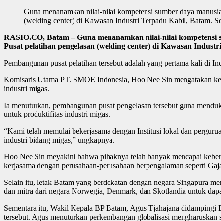
Guna menanamkan nilai-nilai kompetensi sumber daya manusia 
(welding center) di Kawasan Industri Terpadu Kabil, Batam. Se
RASIO.CO, Batam – Guna menanamkan nilai-nilai kompetensi s
Pusat pelatihan pengelasan (welding center) di Kawasan Industri
Pembangunan pusat pelatihan tersebut adalah yang pertama kali di In
Komisaris Utama PT. SMOE Indonesia, Hoo Nee Sin mengatakan keberad
industri migas.
Ia menuturkan, pembangunan pusat pengelasan tersebut guna menduk
untuk produktifitas industri migas.
“Kami telah memulai bekerjasama dengan Institusi lokal dan pergur
industri bidang migas,” ungkapnya.
Hoo Nee Sin meyakini bahwa pihaknya telah banyak mencapai keberha
kerjasama dengan perusahaan-perusahaan berpengalaman seperti Gajah
Selain itu, letak Batam yang berdekatan dengan negara Singapura menj
dan mitra dari negara Norwegia, Denmark, dan Skotlandia untuk dapat
Sementara itu, Wakil Kepala BP Batam, Agus Tjahajana didampingi
tersebut. Agus menuturkan perkembangan globalisasi mengharuskan sum