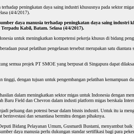
terhadap peningkatan daya saing industri khususnya pada sektor mig
lasa (4/4/2017).
umber daya manusia terhadap peningkatan daya saing industri 
 Terpadu Kabil, Batam. Selasa (4/4/2017).
donesia untuk meningkatkan kompetensi pekerja khusus di bidang penge
aan pusat pelatihan pengelasan tersebut merupakan satu diantara seki
ung semua projek PT SMOE yang berpusat di Singapura dapat dilaksan
uan tinggi, dengan tujuan untuk pengembangan pelatihan kemampuan d
silan dalam meningkatkan sektor migas untuk Indonesia dengan memilik
 Baru Field dan Chevron dalam industi platform migas berskala Intern
adi peluang dan potensi besar dalam bisnis industri. Untuk itu ia men
 berinvestasi dan senantiasa bermitra dengan pihaknya.
 Deputi Bidang Pelayanan Umum, Gusmardi Bustami, menyambut baik p
ber daya manusia perlu dukungan standar sertifikasi bagi para pekerj