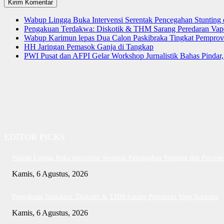
Wabup Lingga Buka Intervensi Serentak Pencegahan Stuntin
Pengakuan Terdakwa: Diskotik & THM Sarang Peredaran Vap
Wabup Karimun lepas Dua Calon Paskibraka Tingkat Pemprov
HH Jaringan Pemasok Ganja di Tangkap
PWI Pusat dan AFPI Gelar Workshop Jurnalistik Bahas Pindar,
EDITOR PICKS
Wabup Lingga Buka Intervensi Serentak Pencegahan Stunting dan Perce
Kamis, 6 Agustus, 2026
Pengakuan Terdakwa: Diskotik & THM Sarang Peredaran Vape Narkoba
Kamis, 6 Agustus, 2026