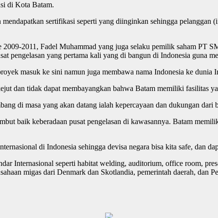
si di Kota Batam.
ian mendapatkan sertifikasi seperti yang diinginkan sehingga pelanggan
riode 2009-2011, Fadel Muhammad yang juga selaku pemilik saham PT
pusat pengelasan yang pertama kali yang di bangun di Indonesia guna me
oyek masuk ke sini namun juga membawa nama Indonesia ke dunia Inter
jut dan tidak dapat membayangkan bahwa Batam memiliki fasilitas yan
ang di masa yang akan datang ialah kepercayaan dan dukungan dari ber
mbut baik keberadaan pusat pengelasan di kawasannya. Batam memilik
nternasional di Indonesia sehingga devisa negara bisa kita safe, dan 
dar Internasional seperti habitat welding, auditorium, office room, pr
sahaan migas dari Denmark dan Skotlandia, pemerintah daerah, dan 