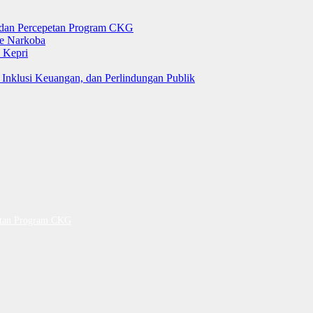
g dan Percepetan Program CKG
e Narkoba
 Kepri
 Inklusi Keuangan, dan Perlindungan Publik
petan Program CKG