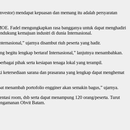
 (investor) mendapat kepuasan dan memang itu adalah persyaratan
 SMOE. Fadel mengungkapkan rasa bangganya untuk dapat menghadiri
ndukung kemajuan industri di dunia Internasional.
nasional,” ujarnya disambut riuh peserta yang hadir.
g begitu lengkap bertaraf Internasional,” lanjutnya menambahkan.
bagai pihak serta kesiapan tenaga lokal yang terampil.
i ketersediaan sarana dan prasarana yang lengkap dapat menghemat
dapat menambah portofolio engginer akan semakin bagus,” ujarnya.
esentasi room, dsb serta dapat menampung 120 orang/peserta. Turut
Pengamanan Obvit Batam.