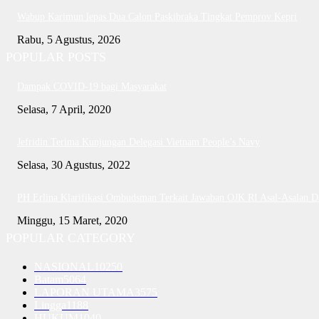
Wabup Karimun lepas Dua Calon Paskibraka Tingkat Pemprov Kepri
Rabu, 5 Agustus, 2026
POPULAR POSTS
Dampak COVID-19 bagi Masyarakat
Selasa, 7 April, 2020
Jefridin Terima Kunjungan Delegasi Vietnam People’s Navy
Selasa, 30 Agustus, 2022
PH Erlina Klarifikasi Ombudsman Terkait Jawaban OJK RI Asal-Asalan 
Minggu, 15 Maret, 2020
POPULAR CATEGORY
NASIONAL
10250
Batam
5064
LAPORAN UTAMA
3575
Lingga
1188
HUKUM
1040