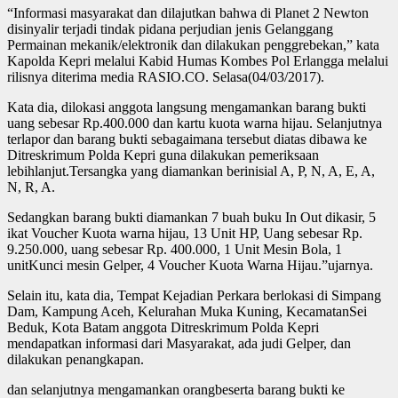
“Informasi masyarakat dan dilajutkan bahwa di Planet 2 Newton
disinyalir terjadi tindak pidana perjudian jenis Gelanggang
Permainan mekanik/elektronik dan dilakukan penggrebekan,” kata
Kapolda Kepri melalui Kabid Humas Kombes Pol Erlangga melalui
rilisnya diterima media RASIO.CO. Selasa(04/03/2017).
Kata dia, dilokasi anggota langsung mengamankan barang bukti
uang sebesar Rp.400.000 dan kartu kuota warna hijau. Selanjutnya
terlapor dan barang bukti sebagaimana tersebut diatas dibawa ke
Ditreskrimum Polda Kepri guna dilakukan pemeriksaan
lebihlanjut.Tersangka yang diamankan berinisial A, P, N, A, E, A,
N, R, A.
Sedangkan barang bukti diamankan 7 buah buku In Out dikasir, 5
ikat Voucher Kuota warna hijau, 13 Unit HP, Uang sebesar Rp.
9.250.000, uang sebesar Rp. 400.000, 1 Unit Mesin Bola, 1
unitKunci mesin Gelper, 4 Voucher Kuota Warna Hijau.”ujarnya.
Selain itu, kata dia, Tempat Kejadian Perkara berlokasi di Simpang
Dam, Kampung Aceh, Kelurahan Muka Kuning, KecamatanSei
Beduk, Kota Batam anggota Ditreskrimum Polda Kepri
mendapatkan informasi dari Masyarakat, ada judi Gelper, dan
dilakukan penangkapan.
dan selanjutnya mengamankan orangbeserta barang bukti ke