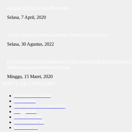
Dampak COVID-19 bagi Masyarakat
Selasa, 7 April, 2020
Jefridin Terima Kunjungan Delegasi Vietnam People’s Navy
Selasa, 30 Agustus, 2022
PH Erlina Klarifikasi Ombudsman Terkait Jawaban OJK RI Asal-Asalan D
Mengandung Unsur Keterangan Palsu
Minggu, 15 Maret, 2020
POPULAR CATEGORY
NASIONAL
10250
Batam
5068
LAPORAN UTAMA
3578
Lingga
1189
HUKUM
1040
EKONOMI
730
Karimun
716