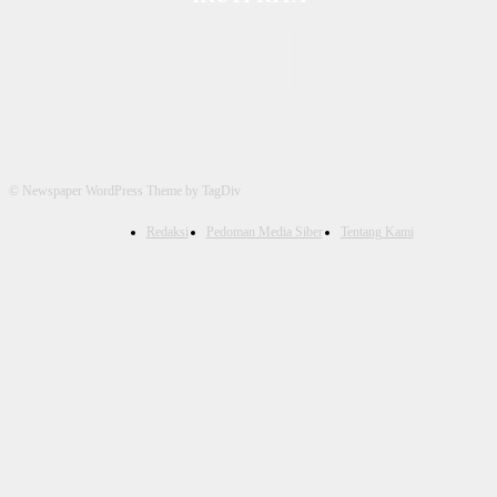
© Newspaper WordPress Theme by TagDiv
Redaksi
Pedoman Media Siber
Tentang Kami