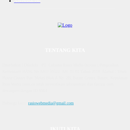
Advetorial
590
TENTANG KITA
Diterbitkan | Dikelola : PT. Laksana Rasio Media Inovasi | Pengesahan
Kemenkum HAM, No AHU 59522. AH. 01.01 Tahun 2018. Alamat : Town
House Cluster Puri Melati Blok A No. 2B, Batam Centre, Batam, Kepulauan
Riau Media rasio.co telah terverifikasi administrasi dan faktual oleh
dewanpers dengan ID 9564
Hubungi kami:
rasiowebmedia@gmail.com
IKUTI KITA