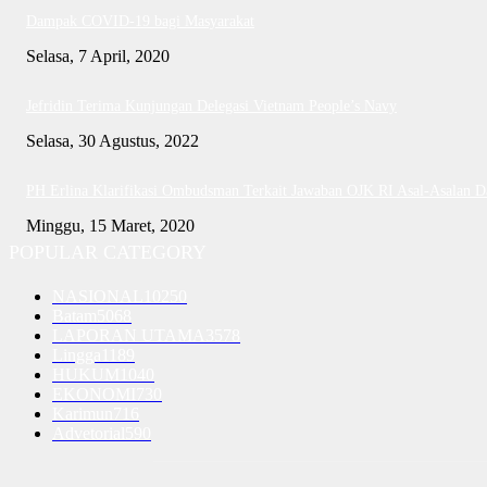
Dampak COVID-19 bagi Masyarakat
Selasa, 7 April, 2020
Jefridin Terima Kunjungan Delegasi Vietnam People’s Navy
Selasa, 30 Agustus, 2022
PH Erlina Klarifikasi Ombudsman Terkait Jawaban OJK RI Asal-Asalan 
Minggu, 15 Maret, 2020
POPULAR CATEGORY
NASIONAL
10250
Batam
5068
LAPORAN UTAMA
3578
Lingga
1189
HUKUM
1040
EKONOMI
730
Karimun
716
Advetorial
590