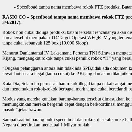
- Speedboad tampa nama membawa rokok FTZ produksi Batam 
RASIO.CO – Speedboad tampa nama membawa rokok FTZ produk
3/4/2017).
Rokok non cukai diduga produksi batam tersebut rencananya akan dis
nama tersebut merupakan TO/Target Operasi WFQR IV yang terkenal 
tanpa cukai sebanyak 125 box (10.000 Sloop)
Menurut Danlantamal IV Laksamana Pertama TNI S.Irawan mengatak
Kijang, mengangkut rokok tanpa cukai pemilik rokok “H” yang bera
“Dugaan pelanggaran antara lain tidak ada SPB,tidak ada dokumen k
lewat laut secara ilegal (tanpa cukai) ke P.Kijang dan akan dilanjutk
Kata Dia, Selain itu permasalahan rokok illegal tanpa cukai sanga
dan menemukan rokok-rokok berbagai merk tanpa cukai beredar di pasa
Modus yang mereka gunakan barang-barang tersebut dimasukkan ke 
memungkinkan mereka bergerak cepat dengan berkoordinasi menggun
masuk ”.jelas Irawan.
Sampai saat ini barang bukti speed boat dan rokok di serahkan ke Pa
Negara diperkirakan mencapai 1 Milyar rupiah.