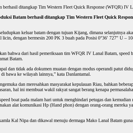
berhasil ditangkap Tim Western Fleet Quick Response (WFQR) IV La
si Batam berhasil ditangkap Tim Western Fleet Quick Respon
eludupkan keluar batam dengan tujuan Kijang, dimana selanjutnya akan 
licin, dengan bermesin 200 PK 3 buah pada Posisi 0°36′ 727″ U – 10
an bahwa dari hasil pemeriksaan tim WFQR IV Lanal Batam, speed b
lamat Batam.
apal dan tidak ada dokumen muatan dengan modus operandi patut didu
an di bawa ke wilayah lainnya,” kata Danlantamal.
t mengemuka dan meresahkan masyarakat kepulauan Riau, bahkan bebera
ran, hal ini membuat wakil rakyat sangat berang kenapa permasalahan 
speed boat pada malam hari untuk menghindari petugas dan kemudian
akan alat komunikasi Hp (Hand phon) dengan orang-orang mereka ya
tkamla Kal Nipa dan dikawal menuju dermaga Mako Lanal Batam guna pen