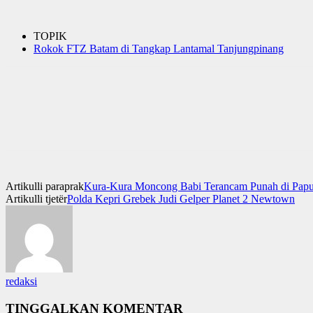
TOPIK
Rokok FTZ Batam di Tangkap Lantamal Tanjungpinang
Artikulli paraprak
Kura-Kura Moncong Babi Terancam Punah di Pap
Artikulli tjetër
Polda Kepri Grebek Judi Gelper Planet 2 Newtown
redaksi
TINGGALKAN KOMENTAR