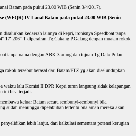
nal Batam pada pukul 23.00 WIB (Senin 3/4/2017).
se (WFQR) IV Lanal Batam pada pukul 23.00 WIB (Senin
disalurkan kedaerah lainnya di kepri, ironisnya Speedboat tanpa
4° 17′ 206″ T diperairan Tg.Cakang P.Galang dengan muatan rokok
oat tanpa nama dengan ABK 3 orang dan tujuan Tg Dato Pulau
ga rokok tersebut berasal dari Batam/FTZ yg akan diselundupkan
pa waktu lalu Komisi II DPR Kepri turun langsung sidak kelapangan
ini bisa terjadi.
 membawa keluar Batam secara sembunyi-sembunyi bila
ng sudah menunggu dipelabuhan tertentu bila aman mereka akan
yelidikan lebih lanjut, dari kalkulasi sementara potensi kerugian