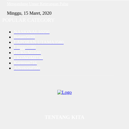
Mengandung Unsur Keterangan Palsu
Minggu, 15 Maret, 2020
POPULAR CATEGORY
NASIONAL
10250
Batam
5070
LAPORAN UTAMA
3580
Lingga
1189
HUKUM
1040
EKONOMI
730
Karimun
716
Advetorial
590
TENTANG KITA