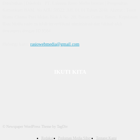
Diterbitkan | Dikelola : PT. Laksana Rasio Media Inovasi | Pengesahan
Kemenkum HAM, No AHU 59522. AH. 01.01 Tahun 2018. Alamat : Town
House Cluster Puri Melati Blok A No. 2B, Batam Centre, Batam, Kepulauan
Riau Media rasio.co telah terverifikasi administrasi dan faktual oleh
dewanpers dengan ID 9564
Hubungi kami:
rasiowebmedia@gmail.com
IKUTI KITA
© Newspaper WordPress Theme by TagDiv
Redaksi
Pedoman Media Siber
Tentang Kami