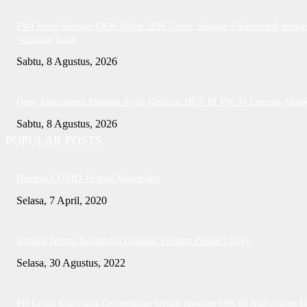
PWI Kepri Siapkan UKW Akbar 2026 Gratis, Siapkan 6 Kelompok denga
Verifikasi Ketat
Sabtu, 8 Agustus, 2026
Open Tournament Domino Awali Kegiatan HUT RI RW 04 Legenda Mala
Sabtu, 8 Agustus, 2026
POPULAR POSTS
Dampak COVID-19 bagi Masyarakat
Selasa, 7 April, 2020
Jefridin Terima Kunjungan Delegasi Vietnam People’s Navy
Selasa, 30 Agustus, 2022
PH Erlina Klarifikasi Ombudsman Terkait Jawaban OJK RI Asal-Asalan D