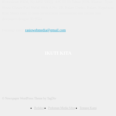
Kemenkum HAM, No AHU 59522. AH. 01.01 Tahun 2018. Alamat : Town
House Cluster Puri Melati Blok A No. 2B, Batam Centre, Batam, Kepulauan
Riau Media rasio.co telah terverifikasi administrasi dan faktual oleh
dewanpers dengan ID 9564
Hubungi kami:
rasiowebmedia@gmail.com
IKUTI KITA
© Newspaper WordPress Theme by TagDiv
Redaksi
Pedoman Media Siber
Tentang Kami