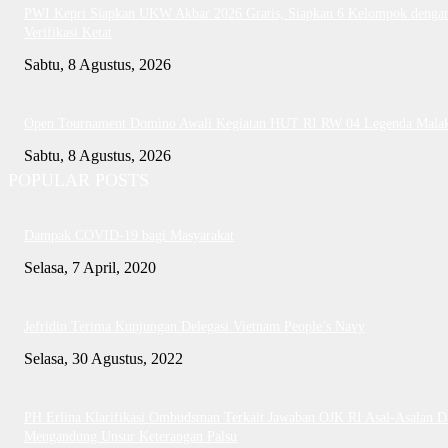
PWI Kepri Siapkan UKW Akbar 2026 Gratis, Siapkan 6 Kelompok denga
Verifikasi Ketat
Sabtu, 8 Agustus, 2026
Open Tournament Domino Awali Kegiatan HUT RI RW 04 Legenda Mala
Sabtu, 8 Agustus, 2026
POPULAR POSTS
Dampak COVID-19 bagi Masyarakat
Selasa, 7 April, 2020
Jefridin Terima Kunjungan Delegasi Vietnam People’s Navy
Selasa, 30 Agustus, 2022
PH Erlina Klarifikasi Ombudsman Terkait Jawaban OJK RI Asal-Asalan D
Mengandung Unsur Keterangan Palsu