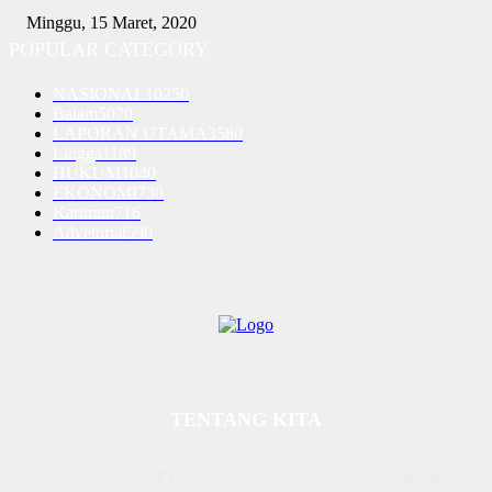
Minggu, 15 Maret, 2020
POPULAR CATEGORY
NASIONAL
10250
Batam
5070
LAPORAN UTAMA
3580
Lingga
1189
HUKUM
1040
EKONOMI
730
Karimun
716
Advetorial
590
TENTANG KITA
Diterbitkan | Dikelola : PT. Laksana Rasio Media Inovasi | Pengesahan