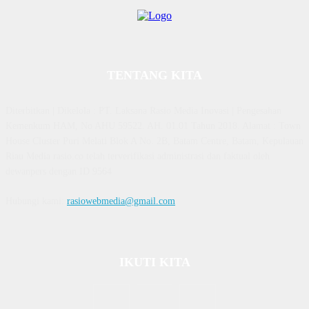
TENTANG KITA
Diterbitkan | Dikelola : PT. Laksana Rasio Media Inovasi | Pengesahan
Kemenkum HAM, No AHU 59522. AH. 01.01 Tahun 2018. Alamat : Town
House Cluster Puri Melati Blok A No. 2B, Batam Centre, Batam, Kepulauan
Riau Media rasio.co telah terverifikasi administrasi dan faktual oleh
dewanpers dengan ID 9564
Hubungi kami:
rasiowebmedia@gmail.com
IKUTI KITA