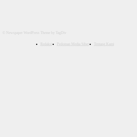
© Newspaper WordPress Theme by TagDiv
Redaksi
Pedoman Media Siber
Tentang Kami