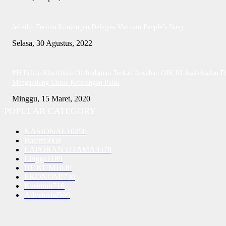
Jefridin Terima Kunjungan Delegasi Vietnam People’s Navy
Selasa, 30 Agustus, 2022
PH Erlina Klarifikasi Ombudsman Terkait Jawaban OJK RI Asal-Asalan D
Mengandung Unsur Keterangan Palsu
Minggu, 15 Maret, 2020
POPULAR CATEGORY
NASIONAL
10250
Batam
5068
LAPORAN UTAMA
3578
Lingga
1189
HUKUM
1040
EKONOMI
730
Karimun
716
Advetorial
590