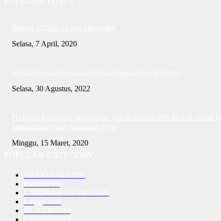
POPULAR POSTS
Dampak COVID-19 bagi Masyarakat
Selasa, 7 April, 2020
Jefridin Terima Kunjungan Delegasi Vietnam People’s Navy
Selasa, 30 Agustus, 2022
PH Erlina Klarifikasi Ombudsman Terkait Jawaban OJK RI Asal-Asalan D
Mengandung Unsur Keterangan Palsu
Minggu, 15 Maret, 2020
POPULAR CATEGORY
NASIONAL
10250
Batam
5070
LAPORAN UTAMA
3580
Lingga
1189
HUKUM
1040
EKONOMI
730