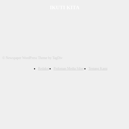
IKUTI KITA
© Newspaper WordPress Theme by TagDiv
Redaksi
Pedoman Media Siber
Tentang Kami