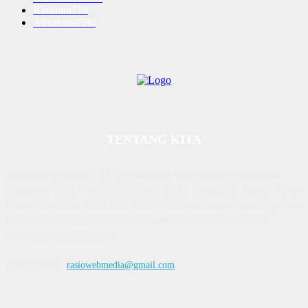
Karimun
716
Advetorial
590
TENTANG KITA
Diterbitkan | Dikelola : PT. Laksana Rasio Media Inovasi | Pengesahan
Kemenkum HAM, No AHU 59522. AH. 01.01 Tahun 2018. Alamat : Town
House Cluster Puri Melati Blok A No. 2B, Batam Centre, Batam, Kepulauan
Riau Media rasio.co telah terverifikasi administrasi dan faktual oleh
dewanpers dengan ID 9564
Hubungi kami:
rasiowebmedia@gmail.com