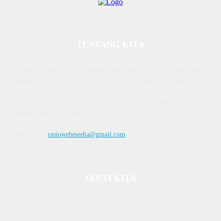
TENTANG KITA
Diterbitkan | Dikelola : PT. Laksana Rasio Media Inovasi | Pengesahan
Kemenkum HAM, No AHU 59522. AH. 01.01 Tahun 2018. Alamat : Town
House Cluster Puri Melati Blok A No. 2B, Batam Centre, Batam, Kepulauan
Riau Media rasio.co telah terverifikasi administrasi dan faktual oleh
dewanpers dengan ID 9564
Hubungi kami:
rasiowebmedia@gmail.com
IKUTI KITA