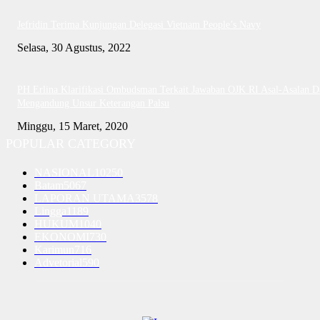
Jefridin Terima Kunjungan Delegasi Vietnam People’s Navy
Selasa, 30 Agustus, 2022
PH Erlina Klarifikasi Ombudsman Terkait Jawaban OJK RI Asal-Asalan D
Mengandung Unsur Keterangan Palsu
Minggu, 15 Maret, 2020
POPULAR CATEGORY
NASIONAL
10250
Batam
5067
LAPORAN UTAMA
3578
Lingga
1189
HUKUM
1040
EKONOMI
730
Karimun
716
Advetorial
590