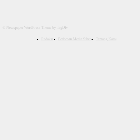
© Newspaper WordPress Theme by TagDiv
Redaksi
Pedoman Media Siber
Tentang Kami