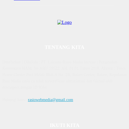
TENTANG KITA
Diterbitkan | Dikelola : PT. Laksana Rasio Media Inovasi | Pengesahan
Kemenkum HAM, No AHU 59522. AH. 01.01 Tahun 2018. Alamat : Town
House Cluster Puri Melati Blok A No. 2B, Batam Centre, Batam, Kepulauan
Riau Media rasio.co telah terverifikasi administrasi dan faktual oleh
dewanpers dengan ID 9564
Hubungi kami:
rasiowebmedia@gmail.com
IKUTI KITA