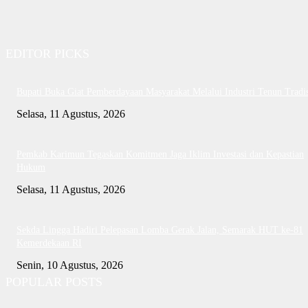
EDITOR PICKS
Bupati Buka Giat Pemberdayaan Masyarakat Melalui Industri Tenun Tradis
Selasa, 11 Agustus, 2026
Pemkab Karimun Tegaskan Komitmen Jaga Iklim Investasi dan Kepastian
Hukum
Selasa, 11 Agustus, 2026
Sekda Lingga Hadiri Pelepasan Lomba Gerak Jalan, Semarak HUT ke-81
Kemerdekaan RI
Senin, 10 Agustus, 2026
POPULAR POSTS