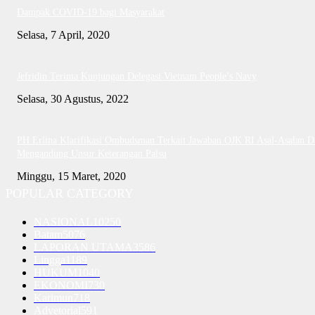
Dampak COVID-19 bagi Masyarakat
Selasa, 7 April, 2020
Jefridin Terima Kunjungan Delegasi Vietnam People’s Navy
Selasa, 30 Agustus, 2022
PH Erlina Klarifikasi Ombudsman Terkait Jawaban OJK RI Asal-Asalan D
Mengandung Unsur Keterangan Palsu
Minggu, 15 Maret, 2020
POPULAR CATEGORY
NASIONAL
10250
Batam
5076
LAPORAN UTAMA
3586
Lingga
1189
HUKUM
1040
EKONOMI
730
Karimun
718
Advetorial
591