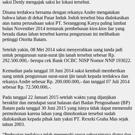
saksi Denly mengajak saksi ke lokasi tersebut.
Disana terdakwa bersama dengan rekanya Andre mengatakan
bahwa lahan di dekat Pasar Induk Jodoh tersebut bisa dialokasikan
atas nama perusahaan saksi PT. Seranggong Karya paling lambat
bulan November 2014 termasuk pembebasan kios-kios liar yang
berada diatas lahan tersebut karena pengurusan ini melibatkan
petinggi Otorita Batam.
Setelah yakin, 08 Mei 2014 saksi menyerahkan uang tanda jadi
untuk pengurusan surat-surat ijin tanah tersebut sebesar Rp.
292.500.000,- berupa cek Bank OCBC NISP Nomor NNP 193022.
Kemudian pada tanggal 18 Juni 2014 saksi kembali memberikan
uang untuk pengurusan surat-surat ijin tanah kepada terdakwa dan
rekanya Andre sebesar Rp. 200.000.000,- dan tanggal 07 Juli 2014
sebesar Rp. 72.500.000,-.
Pada tanggal 22 Januari 2015 setelah waktu yang dijanjikan
berakhir dan mendapat surat balasan dari Badan Pengusahaan (BP)
Batam pada tanggal 30 Juni 2015 yang isinya tidak dapat memenuhi
permohonan karena lahan yang dimohonkan tersebut sudah
dialokasikan kepada pihak lain yakni PT. Rexeki Graha Mas sejak
tahun 2003.
“Perbuatan terdakwa telah memenuhi unsur sebagaimana diatur dan