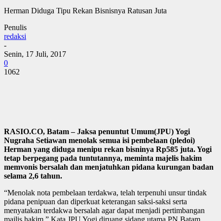
Herman Diduga Tipu Rekan Bisnisnya Ratusan Juta
Penulis
redaksi
-
Senin, 17 Juli, 2017
0
1062
RASIO.CO, Batam – Jaksa penuntut Umum(JPU) Yogi
Nugraha Setiawan menolak semua isi pembelaan (pledoi)
Herman yang diduga menipu rekan bisninya Rp585 juta. Yogi
tetap berpegang pada tuntutannya, meminta majelis hakim
memvonis bersalah dan menjatuhkan pidana kurungan badan
selama 2,6 tahun.
“Menolak nota pembelaan terdakwa, telah terpenuhi unsur tindak
pidana penipuan dan diperkuat keterangan saksi-saksi serta
menyatakan terdakwa bersalah agar dapat menjadi pertimbangan
majlis hakim,” Kata JPU Yogi diruang sidang utama PN Batam.