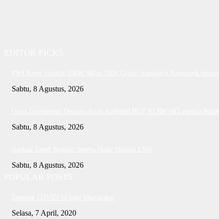
EDITOR PICKS
PWI Kepri Siapkan UKW Akbar 2026 Gratis, Siapkan 6 Kelompok dengan 
Sabtu, 8 Agustus, 2026
Open Tournament Domino Awali Kegiatan HUT RI RW 04 Legenda Mala
Sabtu, 8 Agustus, 2026
Alokasi Tanah Reguler Segera Hadir Melalui LMS
Sabtu, 8 Agustus, 2026
POPULAR POSTS
Dampak COVID-19 bagi Masyarakat
Selasa, 7 April, 2020