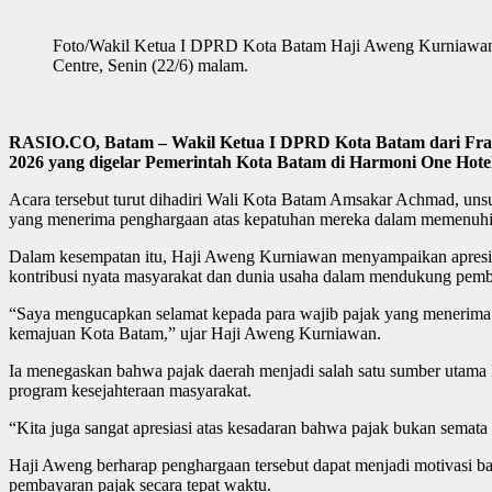
Foto/Wakil Ketua I DPRD Kota Batam Haji Aweng Kurniawan m
Centre, Senin (22/6) malam.
RASIO.CO, Batam – Wakil Ketua I DPRD Kota Batam dari Fraks
2026 yang digelar Pemerintah Kota Batam di Harmoni One Hotel
Acara tersebut turut dihadiri Wali Kota Batam Amsakar Achmad, uns
yang menerima penghargaan atas kepatuhan mereka dalam memenuhi 
Dalam kesempatan itu, Haji Aweng Kurniawan menyampaikan apresia
kontribusi nyata masyarakat dan dunia usaha dalam mendukung pem
“Saya mengucapkan selamat kepada para wajib pajak yang menerima
kemajuan Kota Batam,” ujar Haji Aweng Kurniawan.
Ia menegaskan bahwa pajak daerah menjadi salah satu sumber utama P
program kesejahteraan masyarakat.
“Kita juga sangat apresiasi atas kesadaran bahwa pajak bukan semat
Haji Aweng berharap penghargaan tersebut dapat menjadi motivasi ba
pembayaran pajak secara tepat waktu.