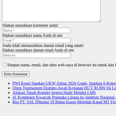
Silakan masukkan komentar anda!
Silakan masukkan nama Anda di sini
Anda telah memasukkan alamat email yang salah!
Silakan masukkan alamat email Anda di sini
Simpan nama, email, dan situs web saya di browser ini untuk lain 
PWI Kepri Siapkan UKW Akbar 2026 Gratis, Siapkan 6 Kelomp
Open Tournament Domino Awali Kegiatan HUT RI RW 04 Le
Alokasi Tanah Reguler Segera Hadir Melalui LMS
41 Kontingen Kwarcab Pramuka Lingga ke Jambore Nasional
Bos PT. ASL DItuntut 18 Bulan Kasus Meledak Kapal MT Fede