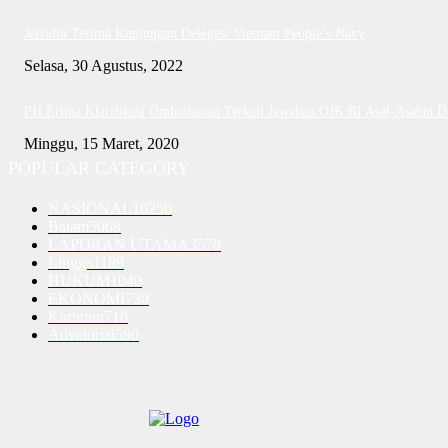
Jefridin Terima Kunjungan Delegasi Vietnam People’s Navy
Selasa, 30 Agustus, 2022
PH Erlina Klarifikasi Ombudsman Terkait Jawaban OJK RI Asal-Asalan 
Minggu, 15 Maret, 2020
POPULAR CATEGORY
NASIONAL
10250
Batam
5068
LAPORAN UTAMA
3578
Lingga
1189
HUKUM
1040
EKONOMI
730
Karimun
716
Advetorial
590