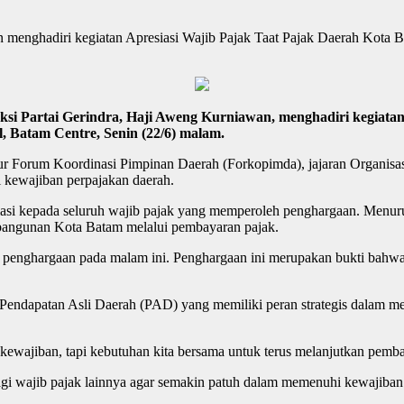
enghadiri kegiatan Apresiasi Wajib Pajak Taat Pajak Daerah Kota B
i Partai Gerindra, Haji Aweng Kurniawan, menghadiri kegiatan
, Batam Centre, Senin (22/6) malam.
ur Forum Koordinasi Pimpinan Daerah (Forkopimda), jajaran Organisasi
kewajiban perpajakan daerah.
si kepada seluruh wajib pajak yang memperoleh penghargaan. Menuru
bangunan Kota Batam melalui pembayaran pajak.
 penghargaan pada malam ini. Penghargaan ini merupakan bukti bahw
endapatan Asli Daerah (PAD) yang memiliki peran strategis dalam mem
a kewajiban, tapi kebutuhan kita bersama untuk terus melanjutkan pem
gi wajib pajak lainnya agar semakin patuh dalam memenuhi kewajiban 