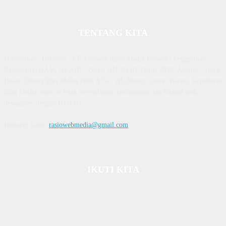
TENTANG KITA
Diterbitkan | Dikelola : PT. Laksana Rasio Media Inovasi | Pengesahan
Kemenkum HAM, No AHU 59522. AH. 01.01 Tahun 2018. Alamat : Town
House Cluster Puri Melati Blok A No. 2B, Batam Centre, Batam, Kepulauan
Riau Media rasio.co telah terverifikasi administrasi dan faktual oleh
dewanpers dengan ID 9564
Hubungi kami:
rasiowebmedia@gmail.com
IKUTI KITA