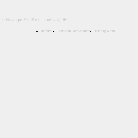
© Newspaper WordPress Theme by TagDiv
Redaksi
Pedoman Media Siber
Tentang Kami