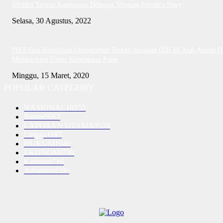
Jefridin Terima Kunjungan Delegasi Vietnam People’s Navy
Selasa, 30 Agustus, 2022
PH Erlina Klarifikasi Ombudsman Terkait Jawaban OJK RI Asal-Asalan D
Mengandung Unsur Keterangan Palsu
Minggu, 15 Maret, 2020
POPULAR CATEGORY
NASIONAL
10250
Batam
5063
LAPORAN UTAMA
3574
Lingga
1187
HUKUM
1040
EKONOMI
730
Karimun
716
Advetorial
590