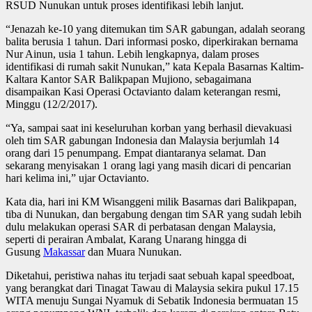
RSUD Nunukan untuk proses identifikasi lebih lanjut.
“Jenazah ke-10 yang ditemukan tim SAR gabungan, adalah seorang
balita berusia 1 tahun. Dari informasi posko, diperkirakan bernama
Nur Ainun, usia 1 tahun. Lebih lengkapnya, dalam proses
identifikasi di rumah sakit Nunukan,” kata Kepala Basarnas Kaltim-
Kaltara Kantor SAR Balikpapan Mujiono, sebagaimana
disampaikan Kasi Operasi Octavianto dalam keterangan resmi,
Minggu (12/2/2017).
“Ya, sampai saat ini keseluruhan korban yang berhasil dievakuasi
oleh tim SAR gabungan Indonesia dan Malaysia berjumlah 14
orang dari 15 penumpang. Empat diantaranya selamat. Dan
sekarang menyisakan 1 orang lagi yang masih dicari di pencarian
hari kelima ini,” ujar Octavianto.
Kata dia, hari ini KM Wisanggeni milik Basarnas dari Balikpapan,
tiba di Nunukan, dan bergabung dengan tim SAR yang sudah lebih
dulu melakukan operasi SAR di perbatasan dengan Malaysia,
seperti di perairan Ambalat, Karang Unarang hingga di
Gusung
Makassar
dan Muara Nunukan.
Diketahui, peristiwa nahas itu terjadi saat sebuah kapal speedboat,
yang berangkat dari Tinagat Tawau di Malaysia sekira pukul 17.15
WITA menuju Sungai Nyamuk di Sebatik Indonesia bermuatan 15