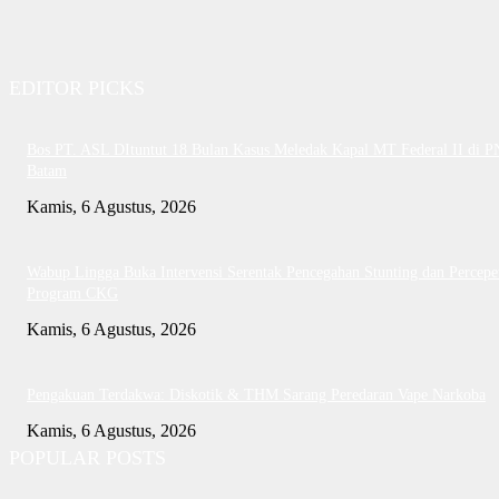
EDITOR PICKS
Bos PT. ASL DItuntut 18 Bulan Kasus Meledak Kapal MT Federal II di P
Batam
Kamis, 6 Agustus, 2026
Wabup Lingga Buka Intervensi Serentak Pencegahan Stunting dan Percepe
Program CKG
Kamis, 6 Agustus, 2026
Pengakuan Terdakwa: Diskotik & THM Sarang Peredaran Vape Narkoba
Kamis, 6 Agustus, 2026
POPULAR POSTS