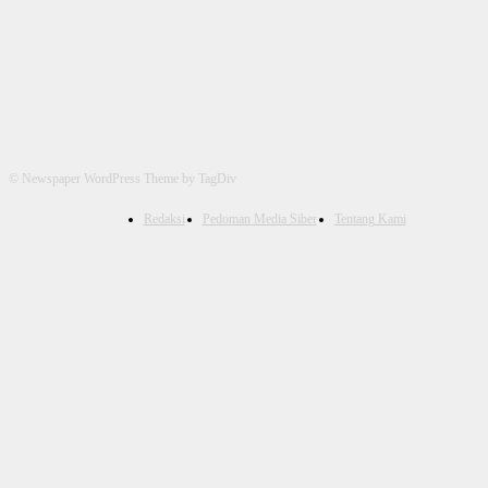
© Newspaper WordPress Theme by TagDiv
Redaksi
Pedoman Media Siber
Tentang Kami