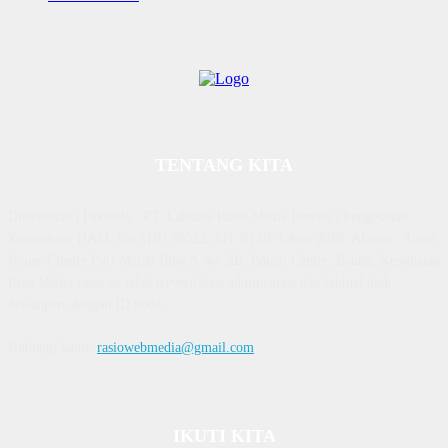
TENTANG KITA
Diterbitkan | Dikelola : PT. Laksana Rasio Media Inovasi | Pengesahan
Kemenkum HAM, No AHU 59522. AH. 01.01 Tahun 2018. Alamat : Town
House Cluster Puri Melati Blok A No. 2B, Batam Centre, Batam, Kepulauan
Riau Media rasio.co telah terverifikasi administrasi dan faktual oleh
dewanpers dengan ID 9564
Hubungi kami:
rasiowebmedia@gmail.com
IKUTI KITA