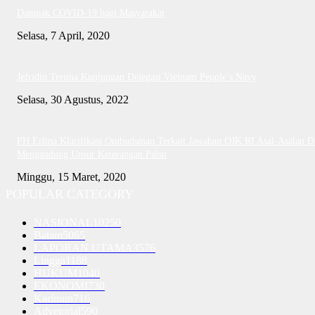
Dampak COVID-19 bagi Masyarakat
Selasa, 7 April, 2020
Jefridin Terima Kunjungan Delegasi Vietnam People’s Navy
Selasa, 30 Agustus, 2022
PH Erlina Klarifikasi Ombudsman Terkait Jawaban OJK RI Asal-Asalan D
Mengandung Unsur Keterangan Palsu
Minggu, 15 Maret, 2020
POPULAR CATEGORY
NASIONAL
10250
Batam
5065
LAPORAN UTAMA
3576
Lingga
1188
HUKUM
1040
EKONOMI
730
Karimun
716
Advetorial
590