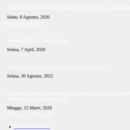
Open Tournament Domino Awali Kegiatan HUT RI RW 04 Legenda Mala
Sabtu, 8 Agustus, 2026
POPULAR POSTS
Dampak COVID-19 bagi Masyarakat
Selasa, 7 April, 2020
Jefridin Terima Kunjungan Delegasi Vietnam People’s Navy
Selasa, 30 Agustus, 2022
PH Erlina Klarifikasi Ombudsman Terkait Jawaban OJK RI Asal-Asalan D
Mengandung Unsur Keterangan Palsu
Minggu, 15 Maret, 2020
POPULAR CATEGORY
NASIONAL
10250