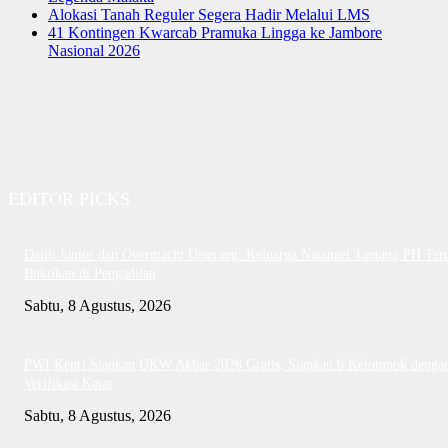
Alokasi Tanah Reguler Segera Hadir Melalui LMS
41 Kontingen Kwarcab Pramuka Lingga ke Jambore
Nasional 2026
EDITOR PICKS
Dalih Junior dan Overmacht Diserang: Keluarga Natanael Tantang PH Te
Buktikan di Pengadilan
Sabtu, 8 Agustus, 2026
PWI Kepri Siapkan UKW Akbar 2026 Gratis, Siapkan 6 Kelompok denga
Verifikasi Ketat
Sabtu, 8 Agustus, 2026