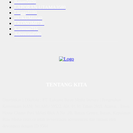
Batam
5070
LAPORAN UTAMA
3580
Lingga
1189
HUKUM
1040
EKONOMI
730
Karimun
716
Advetorial
590
TENTANG KITA
Diterbitkan | Dikelola : PT. Laksana Rasio Media Inovasi | Pengesahan
Kemenkum HAM, No AHU 59522. AH. 01.01 Tahun 2018. Alamat : Town
House Cluster Puri Melati Blok A No. 2B, Batam Centre, Batam, Kepulauan
Riau Media rasio.co telah terverifikasi administrasi dan faktual oleh
dewanpers dengan ID 9564