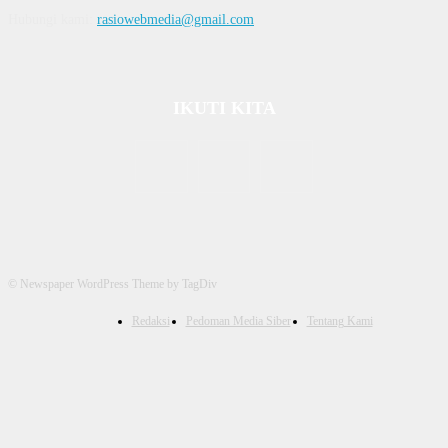
Hubungi kami:
rasiowebmedia@gmail.com
IKUTI KITA
© Newspaper WordPress Theme by TagDiv
Redaksi
Pedoman Media Siber
Tentang Kami