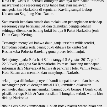
Kata Dia, kasus ini berhasil diungkap awalnya merupakan informasi
masyarakat ada seseorang yang tanpa hak atau melawan
mengedarkan Narkotika di seputaran Kavling sungai Lekop
Kecamatan Sagulung Kota Batam.
Saat masuk kedalam rumah dan melakukan penangkapan terhadap
seseorang yang berinisial SA dan dilakukan penggeledahan
sehingga ditemukan barang bukti berupa 6 Paket Narkotika jenis
Daun Ganja Kering.
Tersangka mengakui bahwa daun ganja tersebut milik sendiri,
kemudian pelaku serta baang bukti dibawa ke kantor Sat
Resnarkoba Polresta Barelang guna proses lebih lanjut.
Selanjutnya pada Pada hari Sabtu tanggal 5 Agustus 2017, pukul
22.30 wib, anggota Sat Resnarkoba Polresta Barelang mendapat
informasi dari Masyarakat bahwa di parkiran Hotel Vanilla Penuin,
Kota Batam ada memiliki dan menyimpan Narkoba,
selanjutnya dilakukan penyelidikandi tempat tersebut dan berhasil
menangkap pelaku dengan inisial HO, kemudian dilakukan
penggeledahan dan menemukan barang bukti berupa 1 buah kotak
plastik berlogo Rich & Yam berisikan 1 bungkus serbuk warna biru
diduga Narkotika
dibungkus plastik transparan, 1 buah kotak plastik warna hijau dan