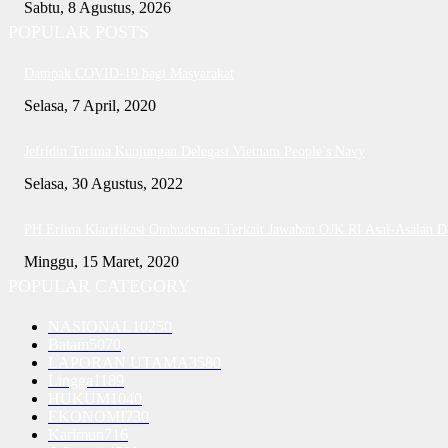
Sabtu, 8 Agustus, 2026
POPULAR POSTS
Dampak COVID-19 bagi Masyarakat
Selasa, 7 April, 2020
Jefridin Terima Kunjungan Delegasi Vietnam People’s Navy
Selasa, 30 Agustus, 2022
PH Erlina Klarifikasi Ombudsman Terkait Jawaban OJK RI Asal-Asalan 
Minggu, 15 Maret, 2020
POPULAR CATEGORY
NASIONAL
10250
Batam
5070
LAPORAN UTAMA
3580
Lingga
1189
HUKUM
1040
EKONOMI
730
Karimun
716