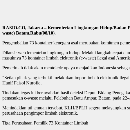
RASIO.CO, Jakarta – Kementerian Lingkungan Hidup/Badan Pe
waste) Batam.Rabu(08/10).
Pengembalian 73 kontainer kenegara asal merupakan komitmen pemer
Dilansir web lementrian lingkungan hidup Melalui langkah cepat d
masuknya 73 kontainer limbah elektronik (e-waste) ilegal asal Ameri
Pemerintah tidak akan mentolerir upaya menjadikan Indonesia sebagai
“Setiap pihak yang terbukti melakukan impor limbah elektronik ile
Hanif Faisol Nurofiq.
Tindakan tegas ini berawal dari hasil deteksi Deputi Bidang Pe
pemasukan e-waste melalui Pelabuhan Batu Ampar, Batam, pada 22–
Menindaklanjuti temuan tersebut, KLH/BPLH segera melayangkan sur
perusahaan pengimpor limbah elektronik.
Tiga Perusahaan Pemilik 73 Kontainer Limbah