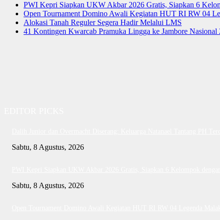
PWI Kepri Siapkan UKW Akbar 2026 Gratis, Siapkan 6 Kelomp
Open Tournament Domino Awali Kegiatan HUT RI RW 04 Le
Alokasi Tanah Reguler Segera Hadir Melalui LMS
41 Kontingen Kwarcab Pramuka Lingga ke Jambore Nasional
EDITOR PICKS
Dalih Junior dan Overmacht Diserang: Keluarga Natanael Tantang PH Ter
Sabtu, 8 Agustus, 2026
PWI Kepri Siapkan UKW Akbar 2026 Gratis, Siapkan 6 Kelompok dengan 
Sabtu, 8 Agustus, 2026
Open Tournament Domino Awali Kegiatan HUT RI RW 04 Legenda Mala