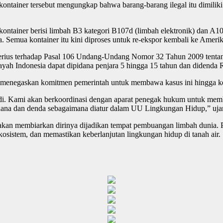
ontainer tersebut mengungkap bahwa barang-barang ilegal itu dimiliki
iner berisi limbah B3 kategori B107d (limbah elektronik) dan A108d 
. Semua kontainer itu kini diproses untuk re-ekspor kembali ke Amerik
 serius terhadap Pasal 106 Undang-Undang Nomor 32 Tahun 2009 tent
h Indonesia dapat dipidana penjara 5 hingga 15 tahun dan didenda R
menegaskan komitmen pemerintah untuk membawa kasus ini hingga k
. Kami akan berkoordinasi dengan aparat penegak hukum untuk membawa
dana dan denda sebagaimana diatur dalam UU Lingkungan Hidup,” ujar 
an membiarkan dirinya dijadikan tempat pembuangan limbah dunia. 
osistem, dan memastikan keberlanjutan lingkungan hidup di tanah air.