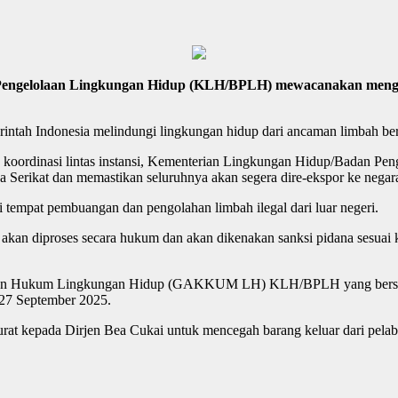
ngelolaan Lingkungan Hidup (KLH/BPLH) mewacanakan mengembal
intah Indonesia melindungi lingkungan hidup dari ancaman limbah be
an koordinasi lintas instansi, Kementerian Lingkungan Hidup/Badan
ka Serikat dan memastikan seluruhnya akan segera dire-ekspor ke negar
 tempat pembuangan dan pengolahan limbah ilegal dari luar negeri.
gal akan diproses secara hukum dan akan dikenakan sanksi pidana sesu
negakan Hukum Lingkungan Hidup (GAKKUM LH) KLH/BPLH yang bersam
27 September 2025.
at kepada Dirjen Bea Cukai untuk mencegah barang keluar dari pelab