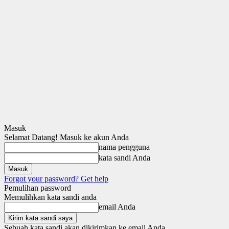
Masuk
Selamat Datang! Masuk ke akun Anda
nama pengguna
kata sandi Anda
Forgot your password? Get help
Pemulihan password
Memulihkan kata sandi anda
email Anda
Sebuah kata sandi akan dikirimkan ke email Anda.