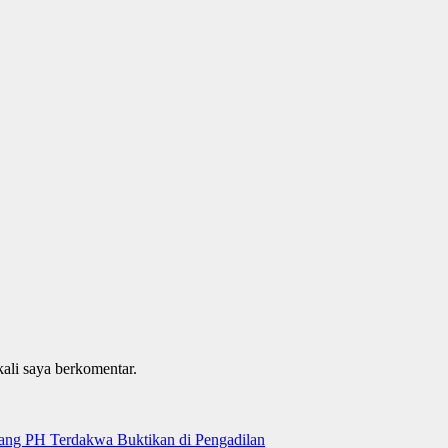
kali saya berkomentar.
tang PH Terdakwa Buktikan di Pengadilan