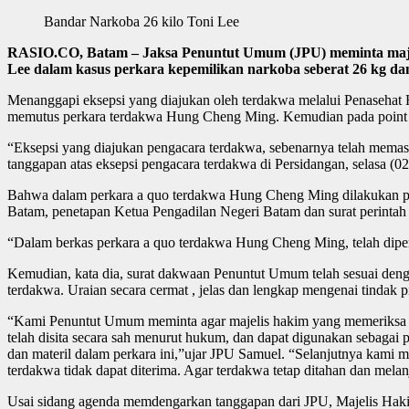
Bandar Narkoba 26 kilo Toni Lee
RASIO.CO, Batam – Jaksa Penuntut Umum (JPU) meminta majeli
Lee dalam kasus perkara kepemilikan narkoba seberat 26 kg da
Menanggapi eksepsi yang diajukan oleh terdakwa melalui Penaseha
memutus perkara terdakwa Hung Cheng Ming. Kemudian pada point II,
“Eksepsi yang diajukan pengacara terdakwa, sebenarnya telah mema
tanggapan atas eksepsi pengacara terdakwa di Persidangan, selasa (02/
Bahwa dalam perkara a quo terdakwa Hung Cheng Ming dilakukan pena
Batam, penetapan Ketua Pengadilan Negeri Batam dan surat perinta
“Dalam berkas perkara a quo terdakwa Hung Cheng Ming, telah diper
Kemudian, kata dia, surat dakwaan Penuntut Umum telah sesuai deng
terdakwa. Uraian secara cermat , jelas dan lengkap mengenai tindak
“Kami Penuntut Umum meminta agar majelis hakim yang memeriksa dan 
telah disita secara sah menurut hukum, dan dapat digunakan sebagai
dan materil dalam perkara ini,”ujar JPU Samuel. “Selanjutnya kami
terdakwa tidak dapat diterima. Agar terdakwa tetap ditahan dan melan
Usai sidang agenda memdengarkan tanggapan dari JPU, Majelis Hak