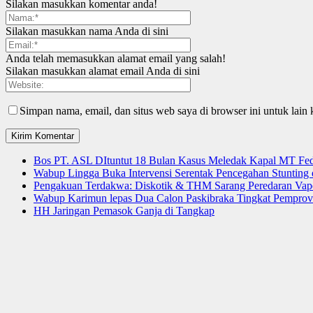
Silakan masukkan komentar anda!
Silakan masukkan nama Anda di sini
Anda telah memasukkan alamat email yang salah!
Silakan masukkan alamat email Anda di sini
Simpan nama, email, dan situs web saya di browser ini untuk lain 
Bos PT. ASL DItuntut 18 Bulan Kasus Meledak Kapal MT Fede
Wabup Lingga Buka Intervensi Serentak Pencegahan Stuntin
Pengakuan Terdakwa: Diskotik & THM Sarang Peredaran Vap
Wabup Karimun lepas Dua Calon Paskibraka Tingkat Pemprov
HH Jaringan Pemasok Ganja di Tangkap