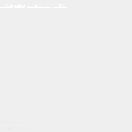
Dan Mengandung Unsur Keterangan Palsu
emenkum HAM, No
ti Blok A No. 2B,