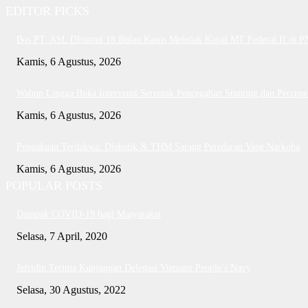
EDITOR PICKS
Bos PT. ASL DItuntut 18 Bulan Kasus Meledak Kapal MT Federal II di 
Kamis, 6 Agustus, 2026
Wabup Lingga Buka Intervensi Serentak Pencegahan Stunting dan Perce
Kamis, 6 Agustus, 2026
Pengakuan Terdakwa: Diskotik & THM Sarang Peredaran Vape Narkoba
Kamis, 6 Agustus, 2026
POPULAR POSTS
Dampak COVID-19 bagi Masyarakat
Selasa, 7 April, 2020
Jefridin Terima Kunjungan Delegasi Vietnam People’s Navy
Selasa, 30 Agustus, 2022