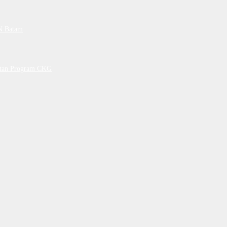
PN Batam
petan Program CKG