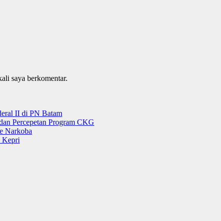
kali saya berkomentar.
ral II di PN Batam
g dan Percepetan Program CKG
e Narkoba
 Kepri