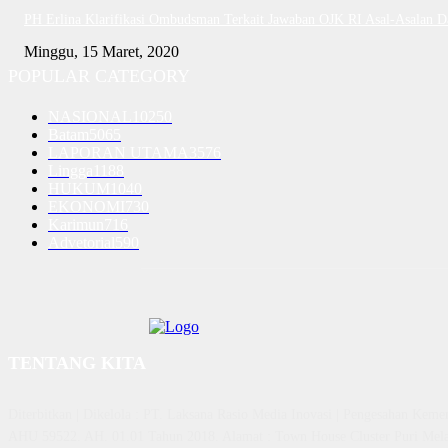
PH Erlina Klarifikasi Ombudsman Terkait Jawaban OJK RI Asal-Asalan 
Minggu, 15 Maret, 2020
POPULAR CATEGORY
NASIONAL
10250
Batam
5065
LAPORAN UTAMA
3576
Lingga
1188
HUKUM
1040
EKONOMI
730
Karimun
716
Advetorial
590
TENTANG KITA
Diterbitkan | Dikelola : PT. Laksana Rasio Media Inovasi | Pengesahan K
AHU 59522. AH. 01.01 Tahun 2018. Alamat : Town House Cluster Puri Mela