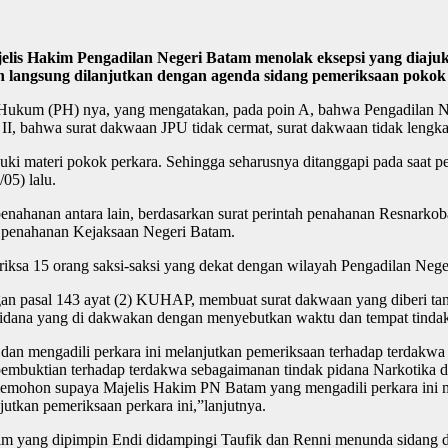
s Hakim Pengadilan Negeri Batam menolak eksepsi yang diajuk
n langsung dilanjutkan dengan agenda sidang pemeriksaan pokok
t Hukum (PH) nya, yang mengatakan, pada poin A, bahwa Pengadilan N
 bahwa surat dakwaan JPU tidak cermat, surat dakwaan tidak lengkap 
suki materi pokok perkara. Sehingga seharusnya ditanggapi pada saat
05) lalu.
hanan antara lain, berdasarkan surat perintah penahanan Resnarkoba
h penahanan Kejaksaan Negeri Batam.
iksa 15 orang saksi-saksi yang dekat dengan wilayah Pengadilan Nege
an pasal 143 ayat (2) KUHAP, membuat surat dakwaan yang diberi tangg
 pidana yang di dakwakan dengan menyebutkan waktu dan tempat tindak 
mengadili perkara ini melanjutkan pemeriksaan terhadap terdakwa dip
 pembuktian terhadap terdakwa sebagaimanan tindak pidana Narkotika 
 memohon supaya Majelis Hakim PN Batam yang mengadili perkara ini 
jutkan pemeriksaan perkara ini,”lanjutnya.
im yang dipimpin Endi didampingi Taufik dan Renni menunda sidang 