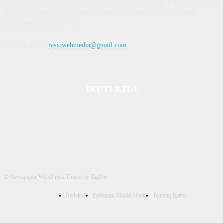
House Cluster Puri Melati Blok A No. 2B, Batam Centre, Batam, Kepulauan
Riau Media rasio.co telah terverifikasi administrasi dan faktual oleh
dewanpers dengan ID 9564
Hubungi kami:
rasiowebmedia@gmail.com
IKUTI KITA
© Newspaper WordPress Theme by TagDiv
Redaksi
Pedoman Media Siber
Tentang Kami