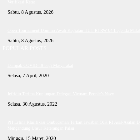
Verifikasi Ketat
Sabtu, 8 Agustus, 2026
Open Tournament Domino Awali Kegiatan HUT RI RW 04 Legenda Mala
Sabtu, 8 Agustus, 2026
POPULAR POSTS
Dampak COVID-19 bagi Masyarakat
Selasa, 7 April, 2020
Jefridin Terima Kunjungan Delegasi Vietnam People’s Navy
Selasa, 30 Agustus, 2022
PH Erlina Klarifikasi Ombudsman Terkait Jawaban OJK RI Asal-Asalan D
Mengandung Unsur Keterangan Palsu
Minggu, 15 Maret, 2020