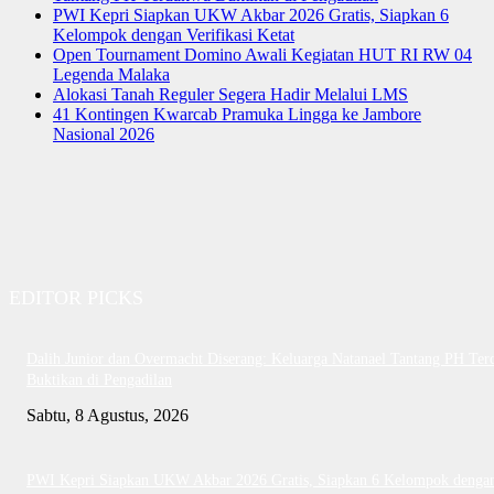
PWI Kepri Siapkan UKW Akbar 2026 Gratis, Siapkan 6
Kelompok dengan Verifikasi Ketat
Open Tournament Domino Awali Kegiatan HUT RI RW 04
Legenda Malaka
Alokasi Tanah Reguler Segera Hadir Melalui LMS
41 Kontingen Kwarcab Pramuka Lingga ke Jambore
Nasional 2026
EDITOR PICKS
Dalih Junior dan Overmacht Diserang: Keluarga Natanael Tantang PH Te
Buktikan di Pengadilan
Sabtu, 8 Agustus, 2026
PWI Kepri Siapkan UKW Akbar 2026 Gratis, Siapkan 6 Kelompok denga