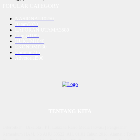
POPULAR CATEGORY
NASIONAL
10250
Batam
5070
LAPORAN UTAMA
3580
Lingga
1189
HUKUM
1040
EKONOMI
730
Karimun
716
Advetorial
590
TENTANG KITA
Diterbitkan | Dikelola : PT. Laksana Rasio Media Inovasi | Pengesahan
Kemenkum HAM, No AHU 59522. AH. 01.01 Tahun 2018. Alamat : Town