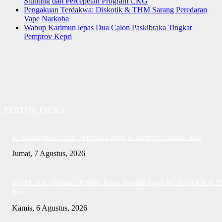
Stunting dan Percepetan Program CKG
Pengakuan Terdakwa: Diskotik & THM Sarang Peredaran
Vape Narkoba
Wabup Karimun lepas Dua Calon Paskibraka Tingkat
Pemprov Kepri
EDITOR PICKS
41 Kontingen Kwarcab Pramuka Lingga ke Jambore Nasional 2026
Jumat, 7 Agustus, 2026
Bos PT. ASL DItuntut 18 Bulan Kasus Meledak Kapal MT Federal II di P
Batam
Kamis, 6 Agustus, 2026