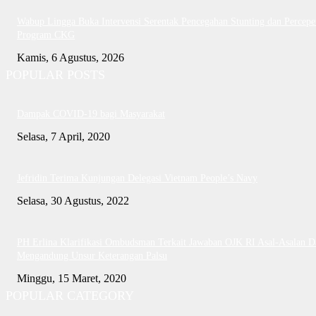
Wabup Lingga Buka Intervensi Serentak Pencegahan Stunting dan Percepe
Program CKG
Kamis, 6 Agustus, 2026
POPULAR POSTS
Dampak COVID-19 bagi Masyarakat
Selasa, 7 April, 2020
Jefridin Terima Kunjungan Delegasi Vietnam People’s Navy
Selasa, 30 Agustus, 2022
PH Erlina Klarifikasi Ombudsman Terkait Jawaban OJK RI Asal-Asalan D
Mengandung Unsur Keterangan Palsu
Minggu, 15 Maret, 2020
POPULAR CATEGORY