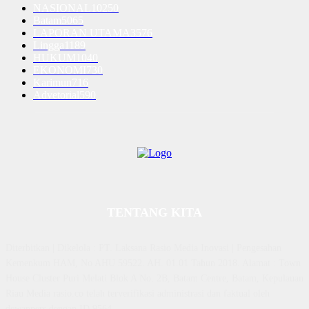
NASIONAL
10250
Batam
5065
LAPORAN UTAMA
3576
Lingga
1189
HUKUM
1040
EKONOMI
730
Karimun
716
Advetorial
590
TENTANG KITA
Diterbitkan | Dikelola : PT. Laksana Rasio Media Inovasi | Pengesahan
Kemenkum HAM, No AHU 59522. AH. 01.01 Tahun 2018. Alamat : Town
House Cluster Puri Melati Blok A No. 2B, Batam Centre, Batam, Kepulauan
Riau Media rasio.co telah terverifikasi administrasi dan faktual oleh
dewanpers dengan ID 9564