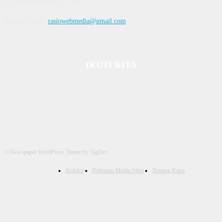
Hubungi kami:
rasiowebmedia@gmail.com
IKUTI KITA
© Newspaper WordPress Theme by TagDiv
Redaksi
Pedoman Media Siber
Tentang Kami