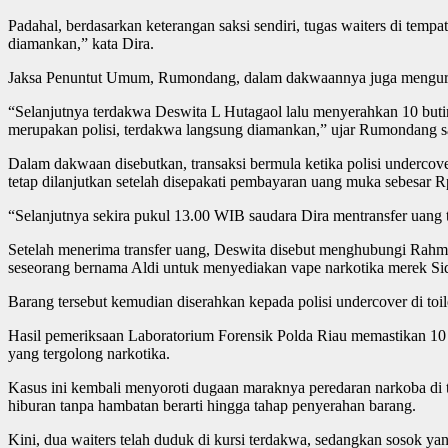
Padahal, berdasarkan keterangan saksi sendiri, tugas waiters di te
diamankan,” kata Dira.
Jaksa Penuntut Umum, Rumondang, dalam dakwaannya juga mengurai det
“Selanjutnya terdakwa Deswita L Hutagaol lalu menyerahkan 10 butir 
merupakan polisi, terdakwa langsung diamankan,” ujar Rumondang 
Dalam dakwaan disebutkan, transaksi bermula ketika polisi undercove
tetap dilanjutkan setelah disepakati pembayaran uang muka sebesar Rp
“Selanjutnya sekira pukul 13.00 WIB saudara Dira mentransfer uang
Setelah menerima transfer uang, Deswita disebut menghubungi Rahm
seseorang bernama Aldi untuk menyediakan vape narkotika merek Sid
Barang tersebut kemudian diserahkan kepada polisi undercover di toi
Hasil pemeriksaan Laboratorium Forensik Polda Riau memastikan 
yang tergolong narkotika.
Kasus ini kembali menyoroti dugaan maraknya peredaran narkoba di 
hiburan tanpa hambatan berarti hingga tahap penyerahan barang.
Kini, dua waiters telah duduk di kursi terdakwa, sedangkan sosok y