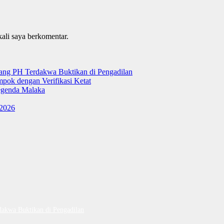
kali saya berkomentar.
tang PH Terdakwa Buktikan di Pengadilan
ok dengan Verifikasi Ketat
genda Malaka
 2026
dakwa Buktikan di Pengadilan