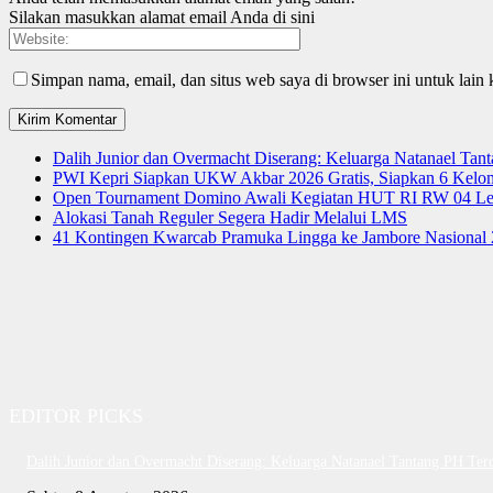
Silakan masukkan alamat email Anda di sini
Simpan nama, email, dan situs web saya di browser ini untuk lain 
Dalih Junior dan Overmacht Diserang: Keluarga Natanael Tan
PWI Kepri Siapkan UKW Akbar 2026 Gratis, Siapkan 6 Kelomp
Open Tournament Domino Awali Kegiatan HUT RI RW 04 Le
Alokasi Tanah Reguler Segera Hadir Melalui LMS
41 Kontingen Kwarcab Pramuka Lingga ke Jambore Nasional
EDITOR PICKS
Dalih Junior dan Overmacht Diserang: Keluarga Natanael Tantang PH Ter