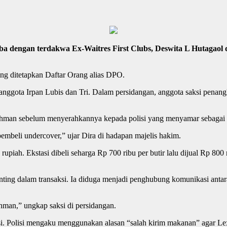
ngan terdakwa Ex-Waitres First Clubs, Deswita L Hutagaol dan
ng ditetapkan Daftar Orang alias DPO.
anggota Irpan Lubis dan Tri. Dalam persidangan, anggota saksi penan
ahman sebelum menyerahkannya kepada polisi yang menyamar sebagai 
beli undercover,” ujar Dira di hadapan majelis hakim.
upiah. Ekstasi dibeli seharga Rp 700 ribu per butir lalu dijual Rp 800 
penting dalam transaksi. Ia diduga menjadi penghubung komunikasi anta
hman,” ungkap saksi di persidangan.
si. Polisi mengaku menggunakan alasan “salah kirim makanan” agar Le