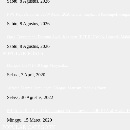
Sabtu, 8 Agustus, 2026
PWI Kepri Siapkan UKW Akbar 2026 Gratis, Siapkan 6 Kelompok dengan 
Sabtu, 8 Agustus, 2026
Open Tournament Domino Awali Kegiatan HUT RI RW 04 Legenda Mala
Sabtu, 8 Agustus, 2026
POPULAR POSTS
Dampak COVID-19 bagi Masyarakat
Selasa, 7 April, 2020
Jefridin Terima Kunjungan Delegasi Vietnam People’s Navy
Selasa, 30 Agustus, 2022
PH Erlina Klarifikasi Ombudsman Terkait Jawaban OJK RI Asal-Asalan 
Minggu, 15 Maret, 2020
POPULAR CATEGORY