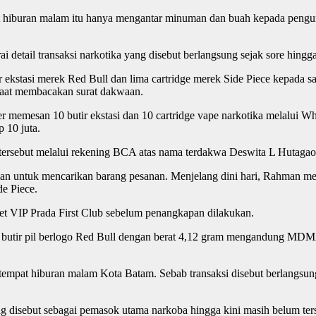
mpat hiburan malam itu hanya mengantar minuman dan buah kepada pengu
ail transaksi narkotika yang disebut berlangsung sejak sore hingga d
ekstasi merek Red Bull dan lima cartridge merek Side Piece kepada sau
saat membacakan surat dakwaan.
r memesan 10 butir ekstasi dan 10 cartridge vape narkotika melalui Wh
 10 juta.
 tersebut melalui rekening BCA atas nama terdakwa Deswita L Hutaga
an untuk mencarikan barang pesanan. Menjelang dini hari, Rahman me
e Piece.
let VIP Prada First Club sebelum penangkapan dilakukan.
10 butir pil berlogo Red Bull dengan berat 4,12 gram mengandung
tempat hiburan malam Kota Batam. Sebab transaksi disebut berlangsun
ang disebut sebagai pemasok utama narkoba hingga kini masih belum te