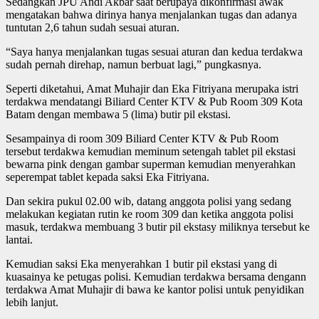
Sedangkan JPU Andi Akbar saat berupaya dikonfirmasi awak
mengatakan bahwa dirinya hanya menjalankan tugas dan adanya
tuntutan 2,6 tahun sudah sesuai aturan.
“Saya hanya menjalankan tugas sesuai aturan dan kedua terdakwa
sudah pernah direhap, namun berbuat lagi,” pungkasnya.
Seperti diketahui, Amat Muhajir dan Eka Fitriyana merupaka istri
terdakwa mendatangi Biliard Center KTV & Pub Room 309 Kota
Batam dengan membawa 5 (lima) butir pil ekstasi.
Sesampainya di room 309 Biliard Center KTV & Pub Room
tersebut terdakwa kemudian meminum setengah tablet pil ekstasi
bewarna pink dengan gambar superman kemudian menyerahkan
seperempat tablet kepada saksi Eka Fitriyana.
Dan sekira pukul 02.00 wib, datang anggota polisi yang sedang
melakukan kegiatan rutin ke room 309 dan ketika anggota polisi
masuk, terdakwa membuang 3 butir pil ekstasy miliknya tersebut ke
lantai.
Kemudian saksi Eka menyerahkan 1 butir pil ekstasi yang di
kuasainya ke petugas polisi. Kemudian terdakwa bersama dengann
terdakwa Amat Muhajir di bawa ke kantor polisi untuk penyidikan
lebih lanjut.