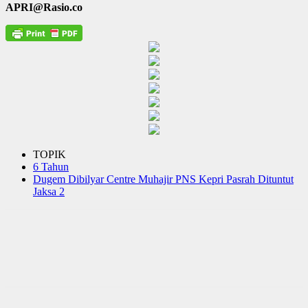
APRI@Rasio.co
TOPIK
6 Tahun
Dugem Dibilyar Centre Muhajir PNS Kepri Pasrah Dituntut
Jaksa 2