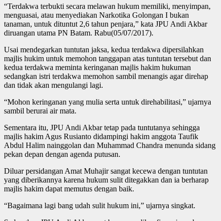
“Terdakwa terbukti secara melawan hukum memiliki, menyimpan,
menguasai, atau menyediakan Narkotika Golongan I bukan
tanaman, untuk dituntut 2,6 tahun penjara,” kata JPU Andi Akbar
diruangan utama PN Batam. Rabu(05/07/2017).
Usai mendegarkan tuntutan jaksa, kedua terdakwa dipersilahkan
majlis hukim untuk memohon tanggapan atas tuntutan tersebut dan
kedua terdakwa meminta keringanan majlis hakim hukuman
sedangkan istri terdakwa memohon sambil menangis agar direhap
dan tidak akan mengulangi lagi.
“Mohon keringanan yang mulia serta untuk direhabilitasi,” ujarnya
sambil berurai air mata.
Sementara itu, JPU Andi Akbar tetap pada tuntutanya sehingga
majlis hakim Agus Rusianto didampingi hakim anggota Taufik
Abdul Halim nainggolan dan Muhammad Chandra menunda sidang
pekan depan dengan agenda putusan.
Diluar persidangan Amat Muhajir sangat kecewa dengan tuntutan
yang diberikannya karena hukum sulit ditegakkan dan ia berharap
majlis hakim dapat memutus dengan baik.
“Bagaimana lagi bang udah sulit hukum ini,” ujarnya singkat.