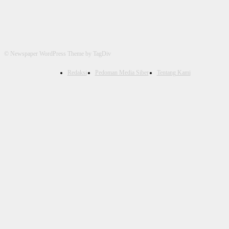
© Newspaper WordPress Theme by TagDiv
Redaksi
Pedoman Media Siber
Tentang Kami