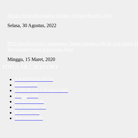
Jefridin Terima Kunjungan Delegasi Vietnam People’s Navy
Selasa, 30 Agustus, 2022
PH Erlina Klarifikasi Ombudsman Terkait Jawaban OJK RI Asal-Asalan D
Mengandung Unsur Keterangan Palsu
Minggu, 15 Maret, 2020
POPULAR CATEGORY
NASIONAL
10250
Batam
5076
LAPORAN UTAMA
3585
Lingga
1189
HUKUM
1040
EKONOMI
730
Karimun
716
Advetorial
590