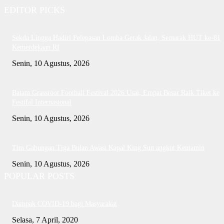
EDITOR PICKS
Sekda Lingga Hadiri Pelepasan Lomba Gerak Jalan, Semarak HUT ke-81
Kemerdekaan RI
Senin, 10 Agustus, 2026
Batam Grassroot Football Festival 2026 Usai, Empat Besar Raik Tiket ke
Festifal Internasional
Senin, 10 Agustus, 2026
Tim Gabungan Tiga Bulan Awasi Kapal King Sun angkut Kentamin
Senin, 10 Agustus, 2026
POPULAR POSTS
Dampak COVID-19 bagi Masyarakat
Selasa, 7 April, 2020