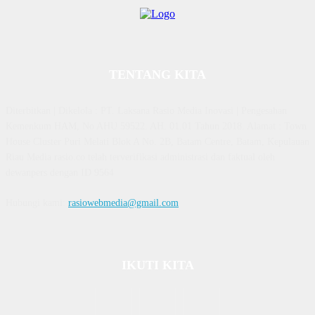
TENTANG KITA
Diterbitkan | Dikelola : PT. Laksana Rasio Media Inovasi | Pengesahan
Kemenkum HAM, No AHU 59522. AH. 01.01 Tahun 2018. Alamat : Town
House Cluster Puri Melati Blok A No. 2B, Batam Centre, Batam, Kepulauan
Riau Media rasio.co telah terverifikasi administrasi dan faktual oleh
dewanpers dengan ID 9564
Hubungi kami:
rasiowebmedia@gmail.com
IKUTI KITA