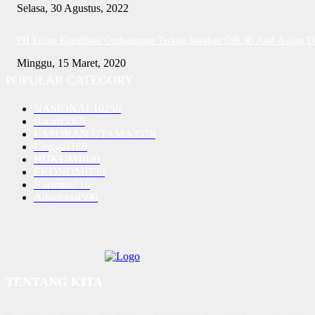
Selasa, 30 Agustus, 2022
PH Erlina Klarifikasi Ombudsman Terkait Jawaban OJK RI Asal-Asalan 
Minggu, 15 Maret, 2020
POPULAR CATEGORY
NASIONAL
10250
Batam
5068
LAPORAN UTAMA
3578
Lingga
1189
HUKUM
1040
EKONOMI
730
Karimun
716
Advetorial
590
TENTANG KITA