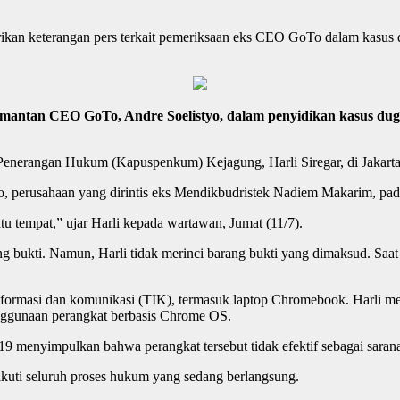
kan keterangan pers terkait pemeriksaan eks CEO GoTo dalam kasus du
antan CEO GoTo, Andre Soelistyo, dalam penyidikan kasus duga
 Penerangan Hukum (Kapuspenkum) Kejagung, Harli Siregar, di Jakarta,
 perusahaan yang dirintis eks Mendikbudristek Nadiem Makarim, pada 
u tempat,” ujar Harli kepada wartawan, Jumat (11/7).
g bukti. Namun, Harli tidak merinci barang bukti yang dimaksud. Saat 
nformasi dan komunikasi (TIK), termasuk laptop Chromebook. Harli me
nggunaan perangkat berbasis Chrome OS.
9 menyimpulkan bahwa perangkat tersebut tidak efektif sebagai saran
uti seluruh proses hukum yang sedang berlangsung.