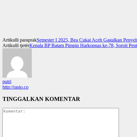
Artikulli paraprak
Semester I 2025, Bea Cukai Aceh Gagalkan Penyel
Artikulli tjetër
Kepala BP Batam Pimpin Harkopnas ke-78, Soroti Pen
putri
http://rasio.co
TINGGALKAN KOMENTAR