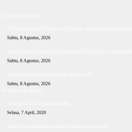
EDITOR PICKS
PWI Kepri Siapkan UKW Akbar 2026 Gratis, Siapkan 6 Kelompok dengan 
Sabtu, 8 Agustus, 2026
Open Tournament Domino Awali Kegiatan HUT RI RW 04 Legenda Mala
Sabtu, 8 Agustus, 2026
Alokasi Tanah Reguler Segera Hadir Melalui LMS
Sabtu, 8 Agustus, 2026
POPULAR POSTS
Dampak COVID-19 bagi Masyarakat
Selasa, 7 April, 2020
Jefridin Terima Kunjungan Delegasi Vietnam People’s Navy