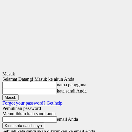
Masuk
Selamat Datang! Masuk ke akun Anda
nama pengguna
kata sandi Anda
Forgot your password? Get help
Pemulihan password
Memulihkan kata sandi anda
email Anda
Sebuah kata sandi akan dikirimkan ke email Anda.