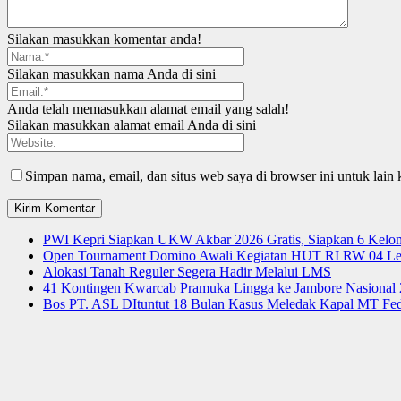
Silakan masukkan komentar anda!
Silakan masukkan nama Anda di sini
Anda telah memasukkan alamat email yang salah!
Silakan masukkan alamat email Anda di sini
Simpan nama, email, dan situs web saya di browser ini untuk lain 
PWI Kepri Siapkan UKW Akbar 2026 Gratis, Siapkan 6 Kelomp
Open Tournament Domino Awali Kegiatan HUT RI RW 04 Le
Alokasi Tanah Reguler Segera Hadir Melalui LMS
41 Kontingen Kwarcab Pramuka Lingga ke Jambore Nasional
Bos PT. ASL DItuntut 18 Bulan Kasus Meledak Kapal MT Fede