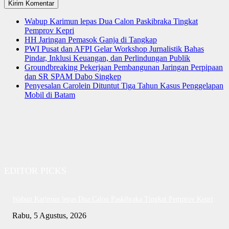
Wabup Karimun lepas Dua Calon Paskibraka Tingkat
Pemprov Kepri
HH Jaringan Pemasok Ganja di Tangkap
PWI Pusat dan AFPI Gelar Workshop Jurnalistik Bahas
Pindar, Inklusi Keuangan, dan Perlindungan Publik
Groundbreaking Pekerjaan Pembangunan Jaringan Perpipaan
dan SR SPAM Dabo Singkep
Penyesalan Carolein Dituntut Tiga Tahun Kasus Penggelapan
Mobil di Batam
EDITOR PICKS
Wabup Karimun lepas Dua Calon Paskibraka Tingkat Pemprov Kepri
Rabu, 5 Agustus, 2026