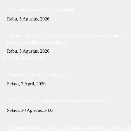
HH Jaringan Pemasok Ganja di Tangkap
Rabu, 5 Agustus, 2026
PWI Pusat dan AFPI Gelar Workshop Jurnalistik Bahas Pindar, Inklusi
Keuangan, dan Perlindungan Publik
Rabu, 5 Agustus, 2026
POPULAR POSTS
Dampak COVID-19 bagi Masyarakat
Selasa, 7 April, 2020
Jefridin Terima Kunjungan Delegasi Vietnam People’s Navy
Selasa, 30 Agustus, 2022
PH Erlina Klarifikasi Ombudsman Terkait Jawaban OJK RI Asal-Asalan D