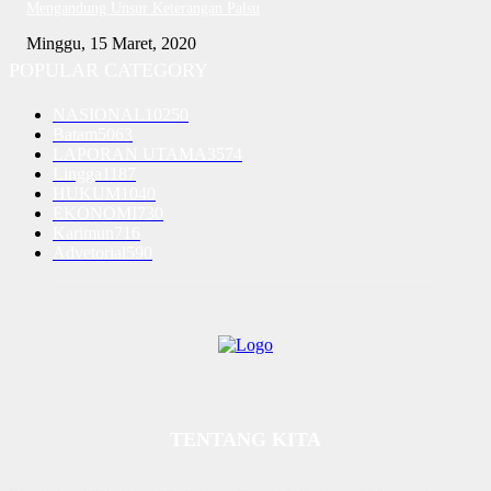
Mengandung Unsur Keterangan Palsu
Minggu, 15 Maret, 2020
POPULAR CATEGORY
NASIONAL
10250
Batam
5063
LAPORAN UTAMA
3574
Lingga
1187
HUKUM
1040
EKONOMI
730
Karimun
716
Advetorial
590
TENTANG KITA