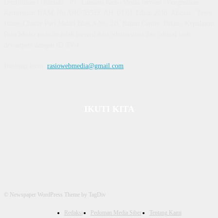
Diterbitkan | Dikelola : PT. Laksana Rasio Media Inovasi | Pengesahan
Kemenkum HAM, No AHU 59522. AH. 01.01 Tahun 2018. Alamat : Town
House Cluster Puri Melati Blok A No. 2B, Batam Centre, Batam, Kepulauan
Riau Media rasio.co telah terverifikasi administrasi dan faktual oleh
dewanpers dengan ID 9564
Hubungi kami:
rasiowebmedia@gmail.com
IKUTI KITA
© Newspaper WordPress Theme by TagDiv
Redaksi
Pedoman Media Siber
Tentang Kami