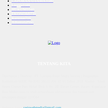
LAPORAN UTAMA
3580
Lingga
1189
HUKUM
1040
EKONOMI
730
Karimun
716
Advetorial
590
TENTANG KITA
Diterbitkan | Dikelola : PT. Laksana Rasio Media Inovasi | Pengesahan
Kemenkum HAM, No AHU 59522. AH. 01.01 Tahun 2018. Alamat : Town
House Cluster Puri Melati Blok A No. 2B, Batam Centre, Batam, Kepulauan
Riau Media rasio.co telah terverifikasi administrasi dan faktual oleh
dewanpers dengan ID 9564
Hubungi kami:
rasiowebmedia@gmail.com