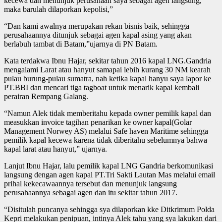
kecewa dan menunjuk perusahaan saya sebagai agen langsung,
maka barulah dilaporkan kepolisi,”
“Dan kami awalnya merupakan rekan bisnis baik, sehingga
perusahaannya ditunjuk sebagai agen kapal asing yang akan
berlabuh tambat di Batam,”ujarnya di PN Batam.
Kata terdakwa Ibnu Hajar, sekitar tahun 2016 kapal LNG.Gandria
mengalami Larat atau hanyut samapai lebih kurang 30 NM kearah
pulau burung-pulau sumatra, nah ketika kapal hanyu saya lapor ke
PT.BBI dan mencari tiga tagboat untuk menarik kapal kembali
perairan Rempang Galang.
“Namun Alek tidak memberitahu kepada owner pemilik kapal dan
measukkan invoice tagihan penarikan ke owner kapal(Golar
Management Norwey AS) melalui Safe haven Maritime sehingga
pemilik kapal kecewa karena tidak diberitahu sebelumnya bahwa
kapal larat atau hanyut,” ujarnya.
Lanjut Ibnu Hajar, lalu pemilik kapal LNG Gandria berkomunikasi
langsung dengan agen kapal PT.Tri Sakti Lautan Mas melalui email
prihal kekecawaannya tersebut dan menunjuk langsung
perusahaannya sebagai agen dan itu sekitar tahun 2017.
“Disitulah puncanya sehingga sya dilaporkan kke Ditkrimum Polda
Kepri melakukan penipuan, intinya Alek tahu yang sya lakukan dari