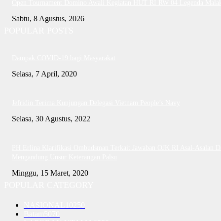
Open Tournament Domino Awali Kegiatan HUT RI RW 04 Legenda Mala
Sabtu, 8 Agustus, 2026
POPULAR POSTS
Dampak COVID-19 bagi Masyarakat
Selasa, 7 April, 2020
Jefridin Terima Kunjungan Delegasi Vietnam People’s Navy
Selasa, 30 Agustus, 2022
PH Erlina Klarifikasi Ombudsman Terkait Jawaban OJK RI Asal-Asalan D
Mengandung Unsur Keterangan Palsu
Minggu, 15 Maret, 2020
POPULAR CATEGORY
NASIONAL
10250
Batam
5070