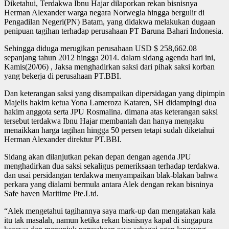
Diketahui, Terdakwa Ibnu Hajar dilaporkan rekan bisnisnya
Herman Alexander warga negara Norwegia hingga bergulir di
Pengadilan Negeri(PN) Batam, yang didakwa melakukan dugaan
penipuan tagihan terhadap perusahaan PT Baruna Bahari Indonesia.
Sehingga diduga merugikan perusahaan USD $ 258,662.08
sepanjang tahun 2012 hingga 2014. dalam sidang agenda hari ini,
Kamis(20/06) , Jaksa menghadirkan saksi dari pihak saksi korban
yang bekerja di perusahaan PT.BBI.
Dan keterangan saksi yang disampaikan dipersidagan yang dipimpin
Majelis hakim ketua Yona Lameroza Kataren, SH didampingi dua
hakim anggota serta JPU Rosmalina. dimana atas keterangan saksi
tersebut terdakwa Ibnu Hajar membantah dan hanya mengaku
menaikkan harga tagihan hingga 50 persen tetapi sudah diketahui
Herman Alexander direktur PT.BBI.
Sidang akan dilanjutkan pekan depan dengan agenda JPU
menghadirkan dua saksi sekaligus pemeriksaan terhadap terdakwa.
dan usai persidangan terdakwa menyampaikan blak-blakan bahwa
perkara yang dialami bermula antara Alek dengan rekan bisninya
Safe haven Maritime Pte.Ltd.
“Alek mengetahui tagihannya saya mark-up dan mengatakan kala
itu tak masalah, namun ketika rekan bisnisnya kapal di singapura