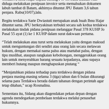
diduga melakukan penipuan invoice serta memalsukan dokumen
labuh tambat di Batam, akhirnya dituntut JPU Batam 3,6 tahun
penjara. Rabu(10/07),lalu.
Begitu terdakwa Sarie Dwiastuti merupakan anak buah Ibnu Hajar
dituntut sama. JPU berkeyakinan terbukti secara sah kedua terdakwa
melakukan tindak pidana penipuan melanggar Pasal 378 KUHP Jo
Pasal 55 ayat (1) ke 1 KUHP dalam surat dakwaan pertama.
“Telah melakukan atau turut serta melakukan yaitu dengan maksud
untuk menguntungan diri sendiri atau orang lain secara melawan
hukum, dengan memakai nama palsu atau martabat palsu, dengan
tipu muslihat, ataupun rangkaian kebohongan, menggerakkan orang
lain untuk menyerahkan barang sesuatu kepadanya, atau supaya
memberi hutang maupun menghapuskan piutang “
“Menjatuhkan pidana terhadap para terdakwa dengan pidana
penjara masing-masing selama 3 (tiga) tahun dan 6 bulan dikurangi
selama para Terdakwa berada dalam tahanan dengan perintah agar
tetap ditahan,” ucap Rosmalina.
Sementara itu, Sidang akan diagendakan pekan depan dengan
agenda mendegarkan pembelaan terdakwa melalui penasehat
hukumnya.