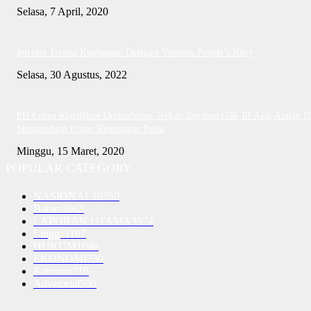
Selasa, 7 April, 2020
Jefridin Terima Kunjungan Delegasi Vietnam People’s Navy
Selasa, 30 Agustus, 2022
PH Erlina Klarifikasi Ombudsman Terkait Jawaban OJK RI Asal-Asalan D
Mengandung Unsur Keterangan Palsu
Minggu, 15 Maret, 2020
POPULAR CATEGORY
NASIONAL
10250
Batam
5063
LAPORAN UTAMA
3574
Lingga
1187
HUKUM
1040
EKONOMI
730
Karimun
716
Advetorial
590