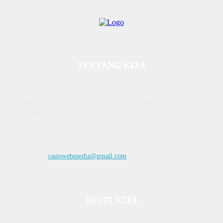
TENTANG KITA
Diterbitkan | Dikelola : PT. Laksana Rasio Media Inovasi | Pengesahan
Kemenkum HAM, No AHU 59522. AH. 01.01 Tahun 2018. Alamat : Town
House Cluster Puri Melati Blok A No. 2B, Batam Centre, Batam, Kepulauan
Riau Media rasio.co telah terverifikasi administrasi dan faktual oleh
dewanpers dengan ID 9564
Hubungi kami:
rasiowebmedia@gmail.com
IKUTI KITA