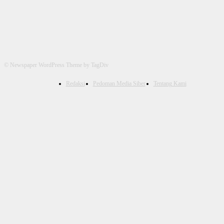
© Newspaper WordPress Theme by TagDiv
Redaksi
Pedoman Media Siber
Tentang Kami