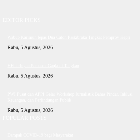
EDITOR PICKS
Wabup Karimun lepas Dua Calon Paskibraka Tingkat Pemprov Kepri
Rabu, 5 Agustus, 2026
HH Jaringan Pemasok Ganja di Tangkap
Rabu, 5 Agustus, 2026
PWI Pusat dan AFPI Gelar Workshop Jurnalistik Bahas Pindar, Inklusi
Keuangan, dan Perlindungan Publik
Rabu, 5 Agustus, 2026
POPULAR POSTS
Dampak COVID-19 bagi Masyarakat