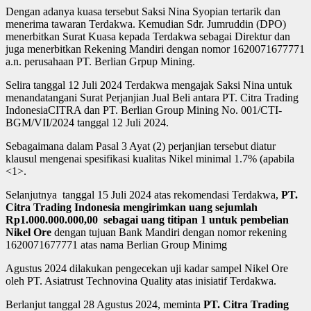
Dengan adanya kuasa tersebut Saksi Nina Syopian tertarik dan
menerima tawaran Terdakwa. Kemudian Sdr. Jumruddin (DPO)
menerbitkan Surat Kuasa kepada Terdakwa sebagai Direktur dan
juga menerbitkan Rekening Mandiri dengan nomor 1620071677771
a.n. perusahaan PT. Berlian Grpup Mining.
Selira tanggal 12 Juli 2024 Terdakwa mengajak Saksi Nina untuk
menandatangani Surat Perjanjian Jual Beli antara PT. Citra Trading
IndonesiaCITRA dan PT. Berlian Group Mining No. 001/CTI-
BGM/VII/2024 tanggal 12 Juli 2024.
Sebagaimana dalam Pasal 3 Ayat (2) perjanjian tersebut diatur
klausul mengenai spesifikasi kualitas Nikel minimal 1.7% (apabila
<1>.
Selanjutnya tanggal 15 Juli 2024 atas rekomendasi Terdakwa,
PT.
Citra Trading Indonesia mengirimkan uang sejumlah
Rp1.000.000.000,00 sebagai uang titipan 1 untuk pembelian
Nikel Ore
dengan tujuan Bank Mandiri dengan nomor rekening
1620071677771 atas nama Berlian Group Minimg
Agustus 2024 dilakukan pengecekan uji kadar sampel Nikel Ore
oleh PT. Asiatrust Technovina Quality atas inisiatif Terdakwa.
Berlanjut tanggal 28 Agustus 2024, meminta
PT. Citra Trading