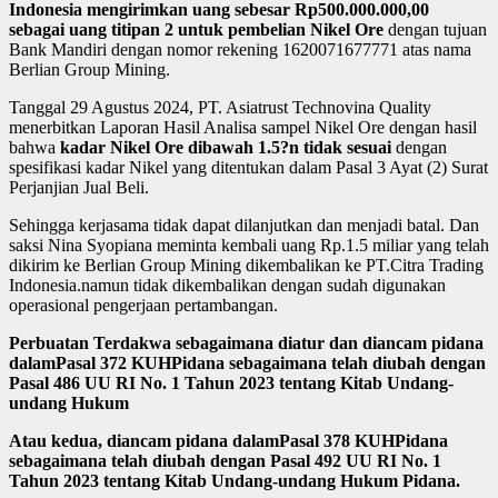
Indonesia mengirimkan uang sebesar Rp500.000.000,00
sebagai uang titipan 2 untuk pembelian Nikel Ore
dengan tujuan
Bank Mandiri dengan nomor rekening 1620071677771 atas nama
Berlian Group Mining.
Tanggal 29 Agustus 2024, PT. Asiatrust Technovina Quality
menerbitkan Laporan Hasil Analisa sampel Nikel Ore dengan hasil
bahwa
kadar Nikel Ore dibawah 1.5?n tidak sesuai
dengan
spesifikasi kadar Nikel yang ditentukan dalam Pasal 3 Ayat (2) Surat
Perjanjian Jual Beli.
Sehingga kerjasama tidak dapat dilanjutkan dan menjadi batal. Dan
saksi Nina Syopiana meminta kembali uang Rp.1.5 miliar yang telah
dikirim ke Berlian Group Mining dikembalikan ke PT.Citra Trading
Indonesia.namun tidak dikembalikan dengan sudah digunakan
operasional pengerjaan pertambangan.
Perbuatan
Terdakwa
sebagaimana diatur dan diancam pidana
dalam
Pasal
372 KUHPidana sebagaimana telah diubah dengan
Pasal 486 UU RI No. 1 Tahun 2023 tentang Kitab Undang-
undang Hukum
Atau kedua,
diancam pidana dalam
Pasal
378 KUHPidana
sebagaimana telah diubah dengan Pasal 492 UU RI No. 1
Tahun 2023 tentang Kitab Undang-undang Hukum Pidana
.