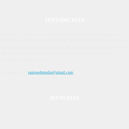
TENTANG KITA
Diterbitkan | Dikelola : PT. Laksana Rasio Media Inovasi | Pengesahan
Kemenkum HAM, No AHU 59522. AH. 01.01 Tahun 2018. Alamat : Town
House Cluster Puri Melati Blok A No. 2B, Batam Centre, Batam, Kepulauan
Riau Media rasio.co telah terverifikasi administrasi dan faktual oleh
dewanpers dengan ID 9564
Hubungi kami:
rasiowebmedia@gmail.com
IKUTI KITA