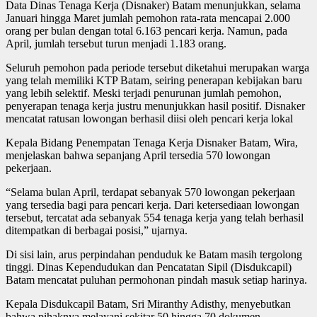
Data Dinas Tenaga Kerja (Disnaker) Batam menunjukkan, selama
Januari hingga Maret jumlah pemohon rata-rata mencapai 2.000
orang per bulan dengan total 6.163 pencari kerja. Namun, pada
April, jumlah tersebut turun menjadi 1.183 orang.
Seluruh pemohon pada periode tersebut diketahui merupakan warga
yang telah memiliki KTP Batam, seiring penerapan kebijakan baru
yang lebih selektif. Meski terjadi penurunan jumlah pemohon,
penyerapan tenaga kerja justru menunjukkan hasil positif. Disnaker
mencatat ratusan lowongan berhasil diisi oleh pencari kerja lokal
Kepala Bidang Penempatan Tenaga Kerja Disnaker Batam, Wira,
menjelaskan bahwa sepanjang April tersedia 570 lowongan
pekerjaan.
“Selama bulan April, terdapat sebanyak 570 lowongan pekerjaan
yang tersedia bagi para pencari kerja. Dari ketersediaan lowongan
tersebut, tercatat ada sebanyak 554 tenaga kerja yang telah berhasil
ditempatkan di berbagai posisi,” ujarnya.
Di sisi lain, arus perpindahan penduduk ke Batam masih tergolong
tinggi. Dinas Kependudukan dan Pencatatan Sipil (Disdukcapil)
Batam mencatat puluhan permohonan pindah masuk setiap harinya.
Kepala Disdukcapil Batam, Sri Miranthy Adisthy, menyebutkan
bahwa pihaknya melayani sekitar 50 hingga 70 dokumen