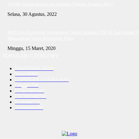
Jefridin Terima Kunjungan Delegasi Vietnam People’s Navy
Selasa, 30 Agustus, 2022
PH Erlina Klarifikasi Ombudsman Terkait Jawaban OJK RI Asal-Asalan D
Mengandung Unsur Keterangan Palsu
Minggu, 15 Maret, 2020
POPULAR CATEGORY
NASIONAL
10250
Batam
5065
LAPORAN UTAMA
3576
Lingga
1188
HUKUM
1040
EKONOMI
730
Karimun
716
Advetorial
590