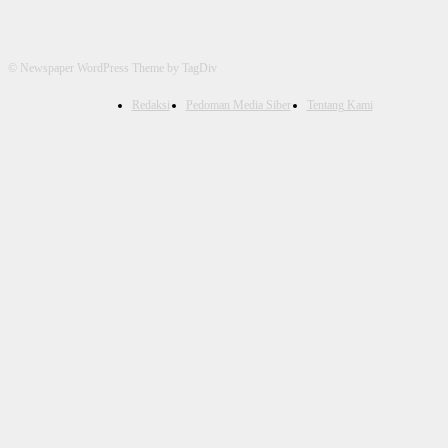
© Newspaper WordPress Theme by TagDiv
Redaksi
Pedoman Media Siber
Tentang Kami