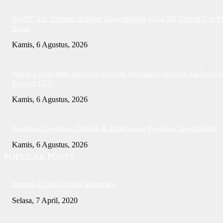
Bos PT. ASL DItuntut 18 Bulan Kasus Meledak Kapal MT Federal II di P
Batam
Kamis, 6 Agustus, 2026
Wabup Lingga Buka Intervensi Serentak Pencegahan Stunting dan Percepe
Program CKG
Kamis, 6 Agustus, 2026
Pengakuan Terdakwa: Diskotik & THM Sarang Peredaran Vape Narkoba
Kamis, 6 Agustus, 2026
POPULAR POSTS
Dampak COVID-19 bagi Masyarakat
Selasa, 7 April, 2020