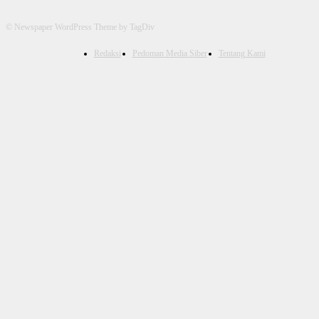
© Newspaper WordPress Theme by TagDiv
Redaksi
Pedoman Media Siber
Tentang Kami