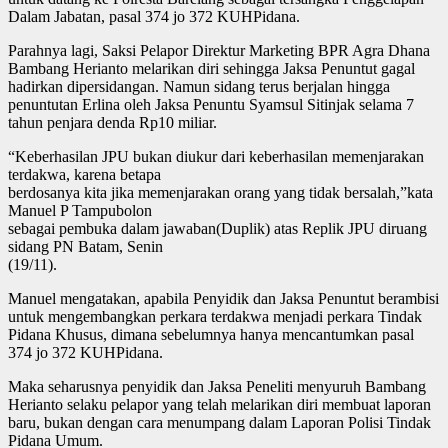
Dalam Jabatan, pasal 374 jo 372 KUHPidana.
Parahnya lagi, Saksi Pelapor Direktur Marketing BPR Agra Dhana
Bambang Herianto melarikan diri sehingga Jaksa Penuntut gagal
hadirkan dipersidangan. Namun sidang terus berjalan hingga
penuntutan Erlina oleh Jaksa Penuntu Syamsul Sitinjak selama 7
tahun penjara denda Rp10 miliar.
“Keberhasilan JPU bukan diukur dari keberhasilan memenjarakan
terdakwa, karena betapa
berdosanya kita jika memenjarakan orang yang tidak bersalah,”kata
Manuel P Tampubolon
sebagai pembuka dalam jawaban(Duplik) atas Replik JPU diruang
sidang PN Batam, Senin
(19/11).
Manuel mengatakan, apabila Penyidik dan Jaksa Penuntut berambisi
untuk mengembangkan perkara terdakwa menjadi perkara Tindak
Pidana Khusus, dimana sebelumnya hanya mencantumkan pasal
374 jo 372 KUHPidana.
Maka seharusnya penyidik dan Jaksa Peneliti menyuruh Bambang
Herianto selaku pelapor yang telah melarikan diri membuat laporan
baru, bukan dengan cara menumpang dalam Laporan Polisi Tindak
Pidana Umum.