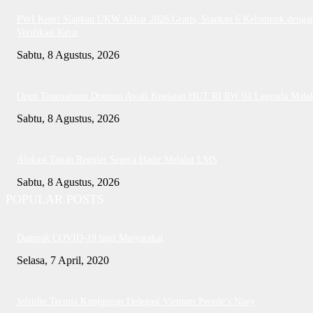
PWI Kepri Siapkan UKW Akbar 2026 Gratis, Siapkan 6 Kelompok denga
Verifikasi Ketat
Sabtu, 8 Agustus, 2026
Open Tournament Domino Awali Kegiatan HUT RI RW 04 Legenda Mala
Sabtu, 8 Agustus, 2026
Alokasi Tanah Reguler Segera Hadir Melalui LMS
Sabtu, 8 Agustus, 2026
POPULAR POSTS
Dampak COVID-19 bagi Masyarakat
Selasa, 7 April, 2020
Jefridin Terima Kunjungan Delegasi Vietnam People’s Navy