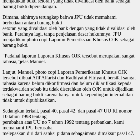
menjadikan bukti setoran yang tidak divalidasi oleh bank sebagai
barang bukti dipersidangan.
Dimana, akhirnya terungkap bahwa JPU tidak memahami
berbedaan antara barang bukti
setoran yang divalidasi oleh bank dengan yang tidak divalidasi oleh
bank. Parahnya lagi, tanpa penjelasan dasar hukumnya, JPU
menjadikan photo copi Laporan Pemeriksaan Khusus OJK sebagai
barang bukti.
“Padahal laporan Laporan Khusus OJK tersebut merupakan sangat
rahasia,”jelas Manuel.
Lanjut, Manuel, photo copi Laporan Pemeriksaan Khusus OJK
tersebut dibuat Afif Alfarisi dan Radhiyatul Fitriyani, bersifat sangat
rahasia karena belum dikonfirmasi dan belum diklarifikasi kepada
terdakwa.dan sebab itu tidak diserahkan oleh OJK untuk dijadikan
sebagai barang bukti karena hanya untuk kepentingan internal dan
tidak untuk dipublikasikan.
Sedangkan terkait, pasal 40, pasal 42, dan pasal 47 UU RI nomor
10 tahun 1998 tentang
perubahan atas UU no 7 tahun 1992 tentang perbankan. kami
memahami JPU berusaha
melepaskan diri dari sanksi pidana sebagaimana dimaksut pasal 47.