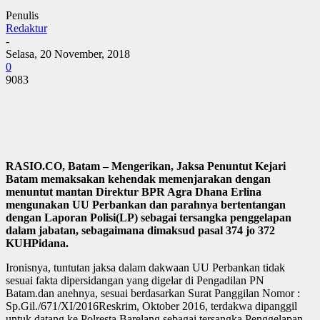
Penulis
Redaktur
-
Selasa, 20 November, 2018
0
9083
RASIO.CO, Batam – Mengerikan, Jaksa Penuntut Kejari
Batam memaksakan kehendak
memenjarakan dengan
menuntut mantan Direktur BPR Agra Dhana Erlina
mengunakan UU
Perbankan dan parahnya bertentangan
dengan Laporan Polisi(LP) sebagai tersangka
penggelapan
dalam jabatan, sebagaimana dimaksud pasal 374 jo 372
KUHPidana.
Ironisnya, tuntutan jaksa dalam dakwaan UU Perbankan tidak
sesuai fakta dipersidangan yang digelar di Pengadilan PN
Batam.dan anehnya, sesuai berdasarkan Surat Panggilan Nomor :
Sp.Gil./671/XI/2016Reskrim, Oktober 2016, terdakwa dipanggil
untuk datang ke Polresta Barelang sebagai tersangka Penggelapan