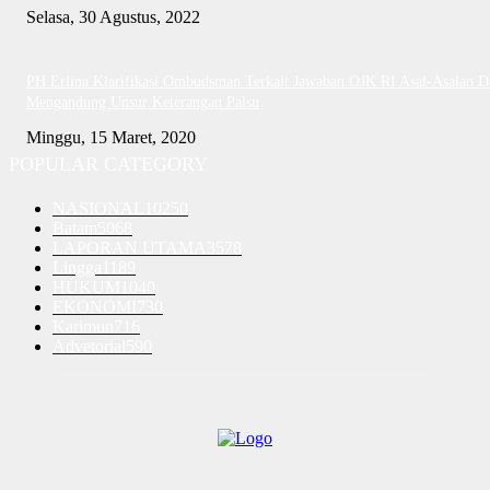
Selasa, 30 Agustus, 2022
PH Erlina Klarifikasi Ombudsman Terkait Jawaban OJK RI Asal-Asalan D
Mengandung Unsur Keterangan Palsu
Minggu, 15 Maret, 2020
POPULAR CATEGORY
NASIONAL
10250
Batam
5068
LAPORAN UTAMA
3578
Lingga
1189
HUKUM
1040
EKONOMI
730
Karimun
716
Advetorial
590