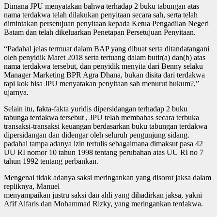
Dimana JPU menyatakan bahwa terhadap 2 buku tabungan atas
nama terdakwa telah dilakukan penyitaan secara sah, serta telah
dimintakan persetujuan penyitaan kepada Ketua Pengadilan Negeri
Batam dan telah dikeluarkan Penetapan Persetujuan Penyitaan.
“Padahal jelas termuat dalam BAP yang dibuat serta ditandatangani
oleh penyidik Maret 2018 serta tertuang dalam butir(a) dan(b) atas
nama terdakwa tersebut, dan penyidik menyita dari Benny selaku
Manager Marketing BPR Agra Dhana, bukan disita dari terdakwa
tapi kok bisa JPU menyatakan penyitaan sah menurut hukum?,”
ujarnya.
Selain itu, fakta-fakta yuridis dipersidangan terhadap 2 buku
tabunga terdakwa tersebut , JPU telah membahas secara terbuka
transaksi-transaksi keuangan berdasarkan buku tabungan terdakwa
dipersidangan dan didengar oleh seluruh pengunjung sidang.
padahal tampa adanya izin tertulis sebagaimana dimaksut pasa 42
UU RI nomor 10 tahun 1998 tentang perubahan atas UU RI no 7
tahun 1992 tentang perbankan.
Mengenai tidak adanya saksi meringankan yang disorot jaksa dalam
repliknya, Manuel
menyampaikan justru saksi dan ahli yang dihadirkan jaksa, yakni
Afif Alfaris dan Mohammad Rizky, yang meringankan terdakwa.