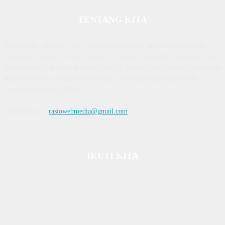
TENTANG KITA
Diterbitkan | Dikelola : PT. Laksana Rasio Media Inovasi | Pengesahan
Kemenkum HAM, No AHU 59522. AH. 01.01 Tahun 2018. Alamat : Town
House Cluster Puri Melati Blok A No. 2B, Batam Centre, Batam, Kepulauan
Riau Media rasio.co telah terverifikasi administrasi dan faktual oleh
dewanpers dengan ID 9564
Hubungi kami:
rasiowebmedia@gmail.com
IKUTI KITA