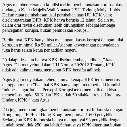
Agus memberi ceramah kondisi terkini pemberantasan korupsi atas
undangan Ketua Majelis Wali Amanat USU Todung Mulya Lubis.
Dalam rapat pembahasan usul perubahan atas UU KPK yang
diselenggarakan DPR, KPK hanya berusia 12 tahun. Selain itu,
dalam draf revisi disebutkan lebih difungsikan sebagai lembaga
pencegahan korupsi, bukan penindakan korupsi.
Berikutnya, KPK hanya bisa menangani kasus korupsi dengan nilai
kerugian minimal Rp 50 miliar.Adapun kewenangan penyadapan
juga harus seizin ketua pengadilan negeri.
“Adalagi desakan bahwa KPK disebut lembaga adhock,” kata
Agus. Dia menyebut dalam UU Nomor 30/2012 Tentang KPK
tidak ada kalimat yang menyebut KPK bersifat adhock.
Agus juga menyatakan keheranannya kenapa KPK terus menerus
dianggap musuh.”Padahal KPK hanya ingin memperbaiki kondisi
Indonesia agar Indeks Persepsi Korupsi terus membaik dan bisa
menembus angka 50.Kalau IPK sudah 50 silahkan revisi Undang-
Undang KPK,” kata Agus.
Dia juga membandingkan pemberantasan korupsi Indonesia dengan
Hongkong. “KPK di Hong Kong mempunyai 1.600 penyidik.
Sedangkan KPK Indonesia hanya mempunyai 93 penyidik dengan
jumlah penduduk 250 juta lebih.Seharusnya KPK diperkuat,bukan