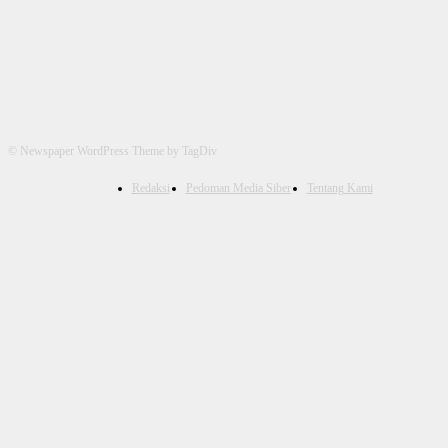
© Newspaper WordPress Theme by TagDiv
Redaksi
Pedoman Media Siber
Tentang Kami