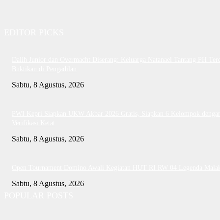
EDITOR PICKS
Dalih Junior dan Overmacht Diserang: Keluarga Natanael Tantang PH Te
Buktikan di Pengadilan
Sabtu, 8 Agustus, 2026
PWI Kepri Siapkan UKW Akbar 2026 Gratis, Siapkan 6 Kelompok denga
Verifikasi Ketat
Sabtu, 8 Agustus, 2026
Open Tournament Domino Awali Kegiatan HUT RI RW 04 Legenda Mala
Sabtu, 8 Agustus, 2026
POPULAR POSTS