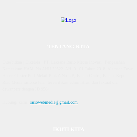
TENTANG KITA
Diterbitkan | Dikelola : PT. Laksana Rasio Media Inovasi | Pengesahan
Kemenkum HAM, No AHU 59522. AH. 01.01 Tahun 2018. Alamat : Town
House Cluster Puri Melati Blok A No. 2B, Batam Centre, Batam, Kepulauan
Riau Media rasio.co telah terverifikasi administrasi dan faktual oleh
dewanpers dengan ID 9564
Hubungi kami:
rasiowebmedia@gmail.com
IKUTI KITA