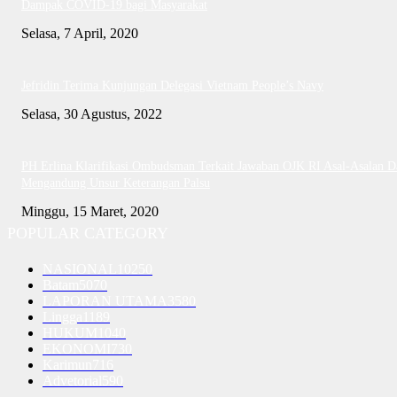
Dampak COVID-19 bagi Masyarakat
Selasa, 7 April, 2020
Jefridin Terima Kunjungan Delegasi Vietnam People’s Navy
Selasa, 30 Agustus, 2022
PH Erlina Klarifikasi Ombudsman Terkait Jawaban OJK RI Asal-Asalan D
Mengandung Unsur Keterangan Palsu
Minggu, 15 Maret, 2020
POPULAR CATEGORY
NASIONAL
10250
Batam
5070
LAPORAN UTAMA
3580
Lingga
1189
HUKUM
1040
EKONOMI
730
Karimun
716
Advetorial
590