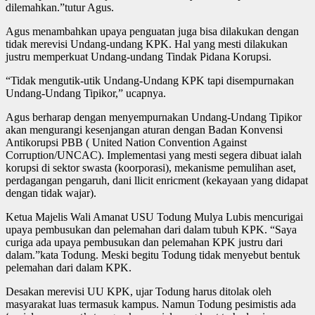
dilemahkan.”tutur Agus.
Agus menambahkan upaya penguatan juga bisa dilakukan dengan
tidak merevisi Undang-undang KPK. Hal yang mesti dilakukan
justru memperkuat Undang-undang Tindak Pidana Korupsi.
“Tidak mengutik-utik Undang-Undang KPK tapi disempurnakan
Undang-Undang Tipikor,” ucapnya.
Agus berharap dengan menyempurnakan Undang-Undang Tipikor
akan mengurangi kesenjangan aturan dengan Badan Konvensi
Antikorupsi PBB ( United Nation Convention Against
Corruption/UNCAC). Implementasi yang mesti segera dibuat ialah
korupsi di sektor swasta (koorporasi), mekanisme pemulihan aset,
perdagangan pengaruh, dani llicit enricment (kekayaan yang didapat
dengan tidak wajar).
Ketua Majelis Wali Amanat USU Todung Mulya Lubis mencurigai
upaya pembusukan dan pelemahan dari dalam tubuh KPK. “Saya
curiga ada upaya pembusukan dan pelemahan KPK justru dari
dalam.”kata Todung. Meski begitu Todung tidak menyebut bentuk
pelemahan dari dalam KPK.
Desakan merevisi UU KPK, ujar Todung harus ditolak oleh
masyarakat luas termasuk kampus. Namun Todung pesimistis ada