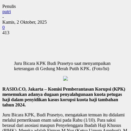
Penulis
putri
-
Kamis, 2 Oktober, 2025
0
413
Juru Bicara KPK Budi Prasetyo saat menyampaikan
keterangan di Gedung Merah Putih KPK. (Foto/Ist)
RASIO.CO, Jakarta – Komisi Pemberantasan Korupsi (KPK)
menemukan adanya dugaan penyalahgunaan kuota petugas
haji dalam penyidikan kasus korupsi kuota haji tambahan
tahun 2024.
Juru Bicara KPK, Budi Prasetyo, mengatakan temuan itu didalami
melalui pemeriksaan enam saksi pada Rabu (1/10). Para saksi
berasal dari asosiasi maupun Penyelenggara Ibadah Haji Khusus
(PIHK). Mereka adalah Firman M Nur (Ketua Umum Amphuri), M