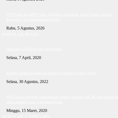
PWI Pusat dan AFPI Gelar Workshop Jurnalistik Bahas Pindar, Inklusi
Keuangan, dan Perlindungan Publik
Rabu, 5 Agustus, 2026
POPULAR POSTS
Dampak COVID-19 bagi Masyarakat
Selasa, 7 April, 2020
Jefridin Terima Kunjungan Delegasi Vietnam People’s Navy
Selasa, 30 Agustus, 2022
PH Erlina Klarifikasi Ombudsman Terkait Jawaban OJK RI Asal-Asalan D
Mengandung Unsur Keterangan Palsu
Minggu, 15 Maret, 2020
POPULAR CATEGORY