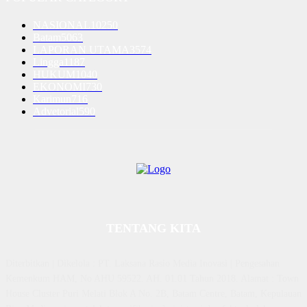
NASIONAL
10250
Batam
5063
LAPORAN UTAMA
3574
Lingga
1187
HUKUM
1040
EKONOMI
730
Karimun
716
Advetorial
590
TENTANG KITA
Diterbitkan | Dikelola : PT. Laksana Rasio Media Inovasi | Pengesahan
Kemenkum HAM, No AHU 59522. AH. 01.01 Tahun 2018. Alamat : Town
House Cluster Puri Melati Blok A No. 2B, Batam Centre, Batam, Kepulauan