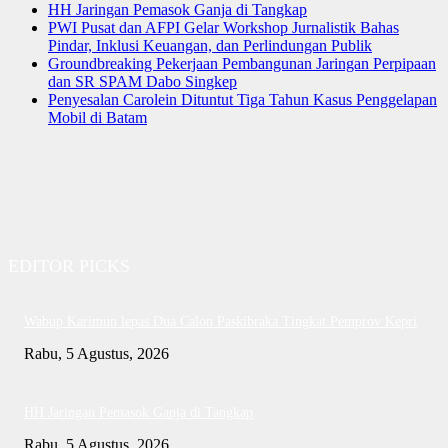
HH Jaringan Pemasok Ganja di Tangkap
PWI Pusat dan AFPI Gelar Workshop Jurnalistik Bahas
Pindar, Inklusi Keuangan, dan Perlindungan Publik
Groundbreaking Pekerjaan Pembangunan Jaringan Perpipaan
dan SR SPAM Dabo Singkep
Penyesalan Carolein Dituntut Tiga Tahun Kasus Penggelapan
Mobil di Batam
EDITOR PICKS
Wabup Karimun lepas Dua Calon Paskibraka Tingkat Pemprov Kepri
Rabu, 5 Agustus, 2026
HH Jaringan Pemasok Ganja di Tangkap
Rabu, 5 Agustus, 2026