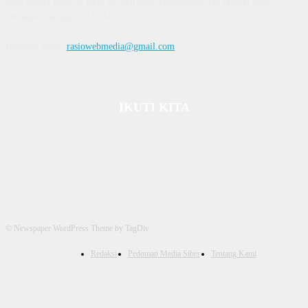
Riau Media rasio.co telah terverifikasi administrasi dan faktual oleh
dewanpers dengan ID 9564
Hubungi kami:
rasiowebmedia@gmail.com
IKUTI KITA
© Newspaper WordPress Theme by TagDiv
Redaksi
Pedoman Media Siber
Tentang Kami