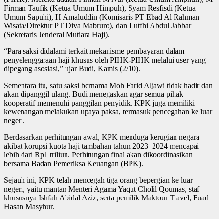
Firman Taufik (Ketua Umum Himpuh), Syam Resfisdi (Ketua
Umum Sapuhi), H Amaluddin (Komisaris PT Ebad Al Rahman
Wisata/Direktur PT Diva Mabruro), dan Lutfhi Abdul Jabbar
(Sekretaris Jenderal Mutiara Haji).
“Para saksi didalami terkait mekanisme pembayaran dalam
penyelenggaraan haji khusus oleh PIHK-PIHK melalui user yang
dipegang asosiasi,” ujar Budi, Kamis (2/10).
Sementara itu, satu saksi bernama Moh Farid Aljawi tidak hadir dan
akan dipanggil ulang. Budi menegaskan agar semua pihak
kooperatif memenuhi panggilan penyidik. KPK juga memiliki
kewenangan melakukan upaya paksa, termasuk pencegahan ke luar
negeri.
Berdasarkan perhitungan awal, KPK menduga kerugian negara
akibat korupsi kuota haji tambahan tahun 2023–2024 mencapai
lebih dari Rp1 triliun. Perhitungan final akan dikoordinasikan
bersama Badan Pemeriksa Keuangan (BPK).
Sejauh ini, KPK telah mencegah tiga orang bepergian ke luar
negeri, yaitu mantan Menteri Agama Yaqut Cholil Qoumas, staf
khususnya Ishfah Abidal Aziz, serta pemilik Maktour Travel, Fuad
Hasan Masyhur.