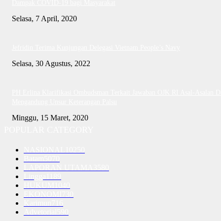
Dampak COVID-19 bagi Masyarakat
Selasa, 7 April, 2020
Jefridin Terima Kunjungan Delegasi Vietnam People’s Navy
Selasa, 30 Agustus, 2022
PH Erlina Klarifikasi Ombudsman Terkait Jawaban OJK RI Asal-Asalan D
Mengandung Unsur Keterangan Palsu
Minggu, 15 Maret, 2020
POPULAR CATEGORY
NASIONAL
10250
Batam
5070
LAPORAN UTAMA
3580
Lingga
1189
HUKUM
1040
EKONOMI
730
Karimun
716
Advetorial
590