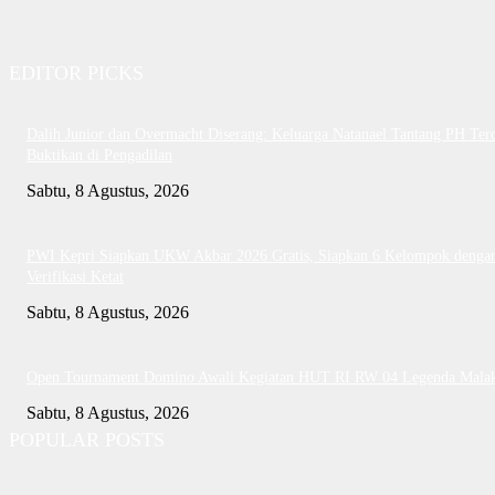
EDITOR PICKS
Dalih Junior dan Overmacht Diserang: Keluarga Natanael Tantang PH Te
Buktikan di Pengadilan
Sabtu, 8 Agustus, 2026
PWI Kepri Siapkan UKW Akbar 2026 Gratis, Siapkan 6 Kelompok denga
Verifikasi Ketat
Sabtu, 8 Agustus, 2026
Open Tournament Domino Awali Kegiatan HUT RI RW 04 Legenda Mala
Sabtu, 8 Agustus, 2026
POPULAR POSTS