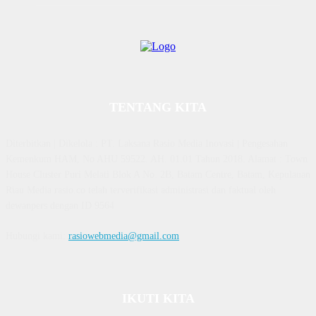
TENTANG KITA
Diterbitkan | Dikelola : PT. Laksana Rasio Media Inovasi | Pengesahan
Kemenkum HAM, No AHU 59522. AH. 01.01 Tahun 2018. Alamat : Town
House Cluster Puri Melati Blok A No. 2B, Batam Centre, Batam, Kepulauan
Riau Media rasio.co telah terverifikasi administrasi dan faktual oleh
dewanpers dengan ID 9564
Hubungi kami:
rasiowebmedia@gmail.com
IKUTI KITA