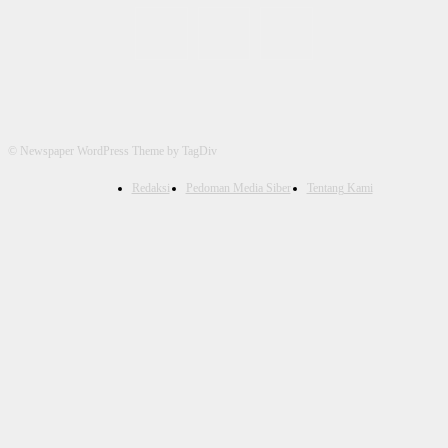
© Newspaper WordPress Theme by TagDiv
Redaksi
Pedoman Media Siber
Tentang Kami