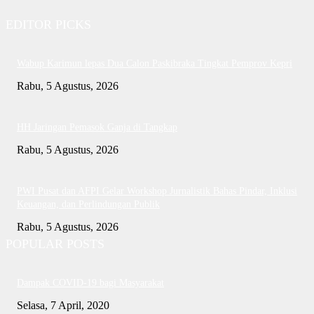
EDITOR PICKS
Wabup Karimun lepas Dua Calon Paskibraka Tingkat Pemprov Kepri
Rabu, 5 Agustus, 2026
HH Jaringan Pemasok Ganja di Tangkap
Rabu, 5 Agustus, 2026
PWI Pusat dan AFPI Gelar Workshop Jurnalistik Bahas Pindar, Inklusi
Keuangan, dan Perlindungan Publik
Rabu, 5 Agustus, 2026
POPULAR POSTS
Dampak COVID-19 bagi Masyarakat
Selasa, 7 April, 2020