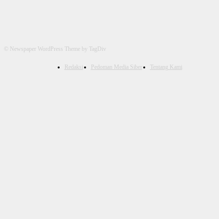
© Newspaper WordPress Theme by TagDiv
Redaksi
Pedoman Media Siber
Tentang Kami