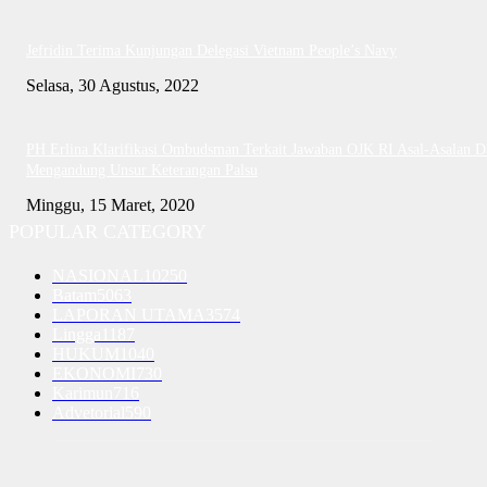
Jefridin Terima Kunjungan Delegasi Vietnam People’s Navy
Selasa, 30 Agustus, 2022
PH Erlina Klarifikasi Ombudsman Terkait Jawaban OJK RI Asal-Asalan D
Mengandung Unsur Keterangan Palsu
Minggu, 15 Maret, 2020
POPULAR CATEGORY
NASIONAL
10250
Batam
5063
LAPORAN UTAMA
3574
Lingga
1187
HUKUM
1040
EKONOMI
730
Karimun
716
Advetorial
590