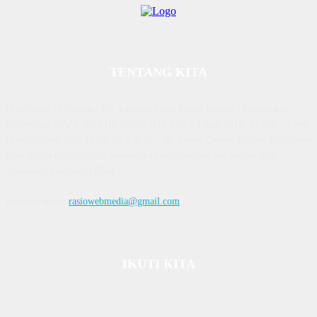
TENTANG KITA
Diterbitkan | Dikelola : PT. Laksana Rasio Media Inovasi | Pengesahan
Kemenkum HAM, No AHU 59522. AH. 01.01 Tahun 2018. Alamat : Town
House Cluster Puri Melati Blok A No. 2B, Batam Centre, Batam, Kepulauan
Riau Media rasio.co telah terverifikasi administrasi dan faktual oleh
dewanpers dengan ID 9564
Hubungi kami:
rasiowebmedia@gmail.com
IKUTI KITA