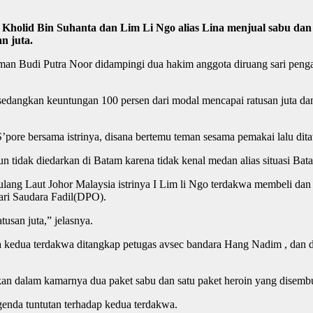
olid Bin Suhanta dan Lim Li Ngo alias Lina menjual sabu dan he
n juta.
 Iman Budi Putra Noor didampingi dua hakim anggota diruang sari pen
 sedangkan keuntungan 100 persen dari modal mencapai ratusan juta dan
 S’pore bersama istrinya, disana bertemu teman sesama pemakai lalu dit
un tidak diedarkan di Batam karena tidak kenal medan alias situasi Ba
ulang Laut Johor Malaysia istrinya I Lim li Ngo terdakwa membeli da
dari Saudara Fadil(DPO).
usan juta,” jelasnya.
a kedua terdakwa ditangkap petugas avsec bandara Hang Nadim , dan 
kan dalam kamarnya dua paket sabu dan satu paket heroin yang disembu
enda tuntutan terhadap kedua terdakwa.