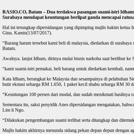
RASIO.CO, Batam – Dua terdakwa pasangan suami-istri Idham Kh
Surabaya mendapat keuntungan berlipat ganda mencapai ratusa
Hal ini terungkap dipersidangan yang dipimping majlis hakim ketua
Gina. Kamis(13/07/2017).
“Barang haram tersebut kami beli di malaysia, diedarkan di surabaya
Batam.
Awalnya. lanjut Idham, dirinya mulai bisnis narkoba saat berlibur ke
“kami suami-istri pemakai, beli barang untuk diedarkan kembali, nam
Kata Idham, berangkat ke Malaysia dan sesampainya di pelabuhan St
butir ekstasi seharga RM 1.650, 1 paket kecil shabu seharga RM 30 
“Keuntungan 100 persen dari modal, dan sudah menikmati hasilnya rat
Sementara itu, saksi penyidik Anes dipersidangan mengatakan, bahw
Lim li Ngo.
“Dilakukan pengembangan suami terlibat serta ditangkap dan ditemu
Majlis hakim akhirnya menunda sidang pekan depan depan dengan ag