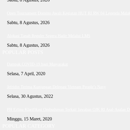
Open Tournament Domino Awali Kegiatan HUT RI RW 04 Legenda Mala
Sabtu, 8 Agustus, 2026
Alokasi Tanah Reguler Segera Hadir Melalui LMS
Sabtu, 8 Agustus, 2026
POPULAR POSTS
Dampak COVID-19 bagi Masyarakat
Selasa, 7 April, 2020
Jefridin Terima Kunjungan Delegasi Vietnam People’s Navy
Selasa, 30 Agustus, 2022
PH Erlina Klarifikasi Ombudsman Terkait Jawaban OJK RI Asal-Asalan 
Minggu, 15 Maret, 2020
POPULAR CATEGORY