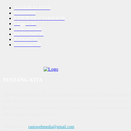
NASIONAL
10250
Batam
5068
LAPORAN UTAMA
3578
Lingga
1189
HUKUM
1040
EKONOMI
730
Karimun
716
Advetorial
590
TENTANG KITA
Diterbitkan | Dikelola : PT. Laksana Rasio Media Inovasi | Pengesahan K
AHU 59522. AH. 01.01 Tahun 2018. Alamat : Town House Cluster Puri Mela
Batam Centre, Batam, Kepulauan Riau Media rasio.co telah terverifikasi admin
oleh dewanpers dengan ID 9564
Hubungi kami:
rasiowebmedia@gmail.com