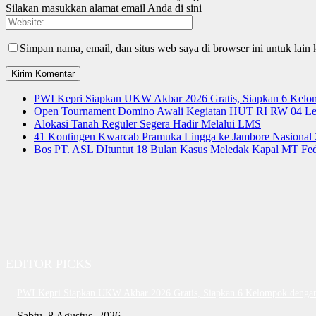
Silakan masukkan alamat email Anda di sini
Simpan nama, email, dan situs web saya di browser ini untuk lain 
PWI Kepri Siapkan UKW Akbar 2026 Gratis, Siapkan 6 Kelomp
Open Tournament Domino Awali Kegiatan HUT RI RW 04 Le
Alokasi Tanah Reguler Segera Hadir Melalui LMS
41 Kontingen Kwarcab Pramuka Lingga ke Jambore Nasional
Bos PT. ASL DItuntut 18 Bulan Kasus Meledak Kapal MT Fede
EDITOR PICKS
PWI Kepri Siapkan UKW Akbar 2026 Gratis, Siapkan 6 Kelompok dengan 
Sabtu, 8 Agustus, 2026