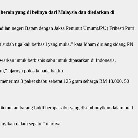
roin yang di belinya dari Malaysia dan diedarkan di
gadilan negeri Batam dengan Jaksa Penunut Umum(JPU) Frihesti Putri
 sudah tiga kali berhasil yang mulia,” kata Idham diruang sidang PN
awarkan untuk berbisnis sabu untuk dipasarkan di Indonesia.
tam,” ujarnya polos kepada hakim.
n menerima 3 paket shabu seberat 125 gram seharga RM 13.000, 50
ditemukan barang bukti berupa sabu yang disembunyikan dalam bra I
nyikan dalam sepatu,” ujarnya.