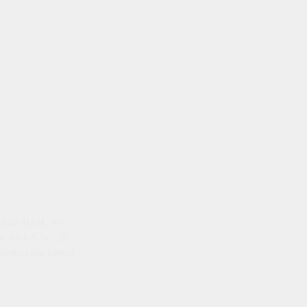
emenkum HAM, No
ti Blok A No. 2B,
istrasi dan faktual