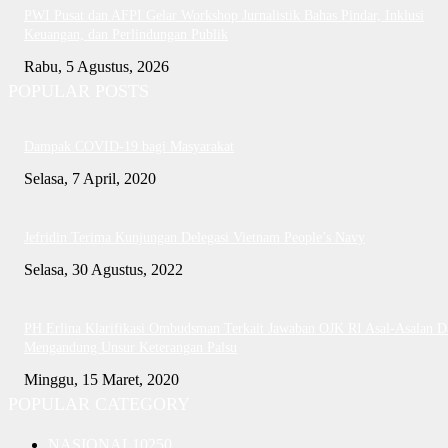
PWI Pusat dan AFPI Gelar Workshop Jurnalistik Bahas Pindar, Inklusi
Keuangan, dan Perlindungan Publik
Rabu, 5 Agustus, 2026
POPULAR POSTS
Dampak COVID-19 bagi Masyarakat
Selasa, 7 April, 2020
Jefridin Terima Kunjungan Delegasi Vietnam People’s Navy
Selasa, 30 Agustus, 2022
PH Erlina Klarifikasi Ombudsman Terkait Jawaban OJK RI Asal-Asalan D
Mengandung Unsur Keterangan Palsu
Minggu, 15 Maret, 2020
POPULAR CATEGORY
NASIONAL
10250