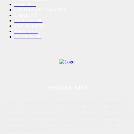
Batam
5063
LAPORAN UTAMA
3574
Lingga
1187
HUKUM
1040
EKONOMI
730
Karimun
716
Advetorial
590
TENTANG KITA
Diterbitkan | Dikelola : PT. Laksana Rasio Media Inovasi | Pengesahan
Kemenkum HAM, No AHU 59522. AH. 01.01 Tahun 2018. Alamat : Town
House Cluster Puri Melati Blok A No. 2B, Batam Centre, Batam, Kepulauan
Riau Media rasio.co telah terverifikasi administrasi dan faktual oleh
dewanpers dengan ID 9564