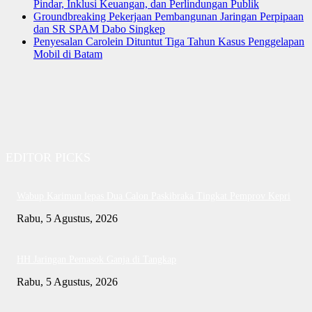
Pindar, Inklusi Keuangan, dan Perlindungan Publik
Groundbreaking Pekerjaan Pembangunan Jaringan Perpipaan
dan SR SPAM Dabo Singkep
Penyesalan Carolein Dituntut Tiga Tahun Kasus Penggelapan
Mobil di Batam
EDITOR PICKS
Wabup Karimun lepas Dua Calon Paskibraka Tingkat Pemprov Kepri
Rabu, 5 Agustus, 2026
HH Jaringan Pemasok Ganja di Tangkap
Rabu, 5 Agustus, 2026