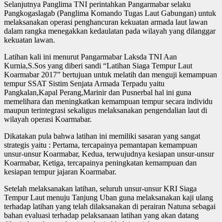
Selanjutnya Panglima TNI perintahkan Pangarmabar selaku
Pangkogaslagab (Panglima Komando Tugas Laut Gabungan) untuk
melaksanakan operasi penghancuran kekuatan armada laut lawan
dalam rangka menegakkan kedaulatan pada wilayah yang dilanggar
kekuatan lawan.
Latihan kali ini menurut Pangarmabar Laksda TNI Aan
Kurnia,S.Sos yang diberi sandi “Latihan Siaga Tempur Laut
Koarmabar 2017” bertujuan untuk melatih dan menguji kemampuan
tempur SSAT Sistim Senjata Armada Terpadu yaitu
Pangkalan,Kapal Perang,Marinir dan Pusnerbal hal ini guna
memelihara dan meningkatkan kemampuan tempur secara individu
maupun terintegrasi sekaligus melaksanakan pengendalian laut di
wilayah operasi Koarmabar.
Dikatakan pula bahwa latihan ini memiliki sasaran yang sangat
strategis yaitu : Pertama, tercapainya pemantapan kemampuan
unsur-unsur Koarmabar, Kedua, terwujudnya kesiapan unsur-unsur
Koarmabar, Ketiga, tercapainya peningkatan kemampuan dan
kesiapan tempur jajaran Koarmabar.
Setelah melaksanakan latihan, seluruh unsur-unsur KRI Siaga
Tempur Laut menuju Tanjung Uban guna melaksanakan kaji ulang
terhadap latihan yang telah dilaksanakan di perairan Natuna sebagai
bahan evaluasi terhadap pelaksanaan latihan yang akan datang