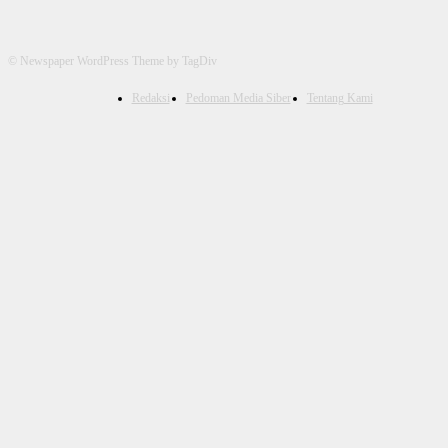
© Newspaper WordPress Theme by TagDiv
Redaksi
Pedoman Media Siber
Tentang Kami