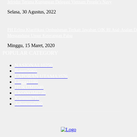
Jefridin Terima Kunjungan Delegasi Vietnam People’s Navy
Selasa, 30 Agustus, 2022
PH Erlina Klarifikasi Ombudsman Terkait Jawaban OJK RI Asal-Asalan D
Mengandung Unsur Keterangan Palsu
Minggu, 15 Maret, 2020
POPULAR CATEGORY
NASIONAL
10250
Batam
5065
LAPORAN UTAMA
3576
Lingga
1189
HUKUM
1040
EKONOMI
730
Karimun
716
Advetorial
590