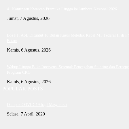
41 Kontingen Kwarcab Pramuka Lingga ke Jambore Nasional 2026
Jumat, 7 Agustus, 2026
Bos PT. ASL DItuntut 18 Bulan Kasus Meledak Kapal MT Federal II di P
Batam
Kamis, 6 Agustus, 2026
Wabup Lingga Buka Intervensi Serentak Pencegahan Stunting dan Percepe
Program CKG
Kamis, 6 Agustus, 2026
POPULAR POSTS
Dampak COVID-19 bagi Masyarakat
Selasa, 7 April, 2020