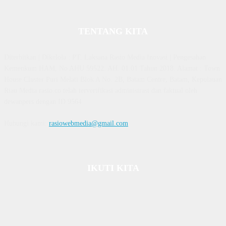
TENTANG KITA
Diterbitkan | Dikelola : PT. Laksana Rasio Media Inovasi | Pengesahan
Kemenkum HAM, No AHU 59522. AH. 01.01 Tahun 2018. Alamat : Town
House Cluster Puri Melati Blok A No. 2B, Batam Centre, Batam, Kepulauan
Riau Media rasio.co telah terverifikasi administrasi dan faktual oleh
dewanpers dengan ID 9564
Hubungi kami:
rasiowebmedia@gmail.com
IKUTI KITA