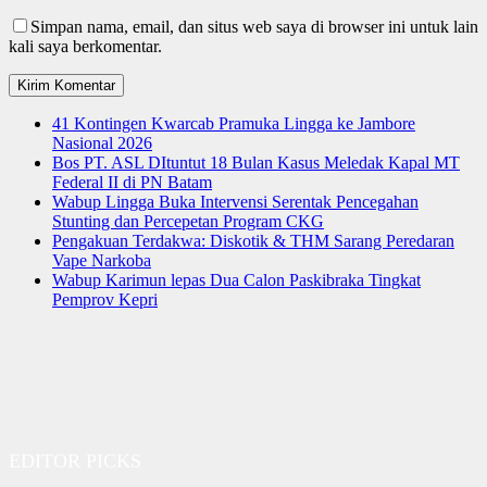
Simpan nama, email, dan situs web saya di browser ini untuk lain
kali saya berkomentar.
41 Kontingen Kwarcab Pramuka Lingga ke Jambore
Nasional 2026
Bos PT. ASL DItuntut 18 Bulan Kasus Meledak Kapal MT
Federal II di PN Batam
Wabup Lingga Buka Intervensi Serentak Pencegahan
Stunting dan Percepetan Program CKG
Pengakuan Terdakwa: Diskotik & THM Sarang Peredaran
Vape Narkoba
Wabup Karimun lepas Dua Calon Paskibraka Tingkat
Pemprov Kepri
EDITOR PICKS