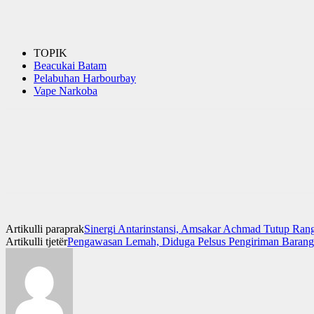
TOPIK
Beacukai Batam
Pelabuhan Harbourbay
Vape Narkoba
Artikulli paraprak
Sinergi Antarinstansi, Amsakar Achmad Tutup Rang
Artikulli tjetër
Pengawasan Lemah, Diduga Pelsus Pengiriman Barang