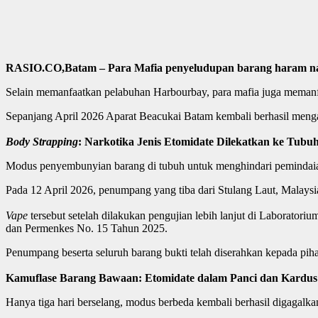
RASIO.CO,Batam – Para Mafia penyeludupan barang haram nar
Selain memanfaatkan pelabuhan Harbourbay, para mafia juga memanf
Sepanjang April 2026 Aparat Beacukai Batam kembali berhasil men
Body Strapping
: Narkotika Jenis Etomidate Dilekatkan ke Tubuh 
Modus penyembunyian barang di tubuh untuk menghindari peminda
Pada 12 April 2026, penumpang yang tiba dari Stulang Laut, Mal
V
ape
tersebut setelah dilakukan pengujian lebih lanjut di Laborato
dan Permenkes No. 15 Tahun 2025.
Penumpang beserta seluruh barang bukti telah diserahkan kepada piha
Kamuflase Barang Bawaan: Etomidate dalam Panci dan Kardus (
Hanya tiga hari berselang, modus berbeda kembali berhasil digagalk