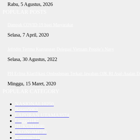
Rabu, 5 Agustus, 2026
POPULAR POSTS
Dampak COVID-19 bagi Masyarakat
Selasa, 7 April, 2020
Jefridin Terima Kunjungan Delegasi Vietnam People’s Navy
Selasa, 30 Agustus, 2022
PH Erlina Klarifikasi Ombudsman Terkait Jawaban OJK RI Asal-Asalan 
Minggu, 15 Maret, 2020
POPULAR CATEGORY
NASIONAL
10250
Batam
5063
LAPORAN UTAMA
3574
Lingga
1187
HUKUM
1040
EKONOMI
730
Karimun
716