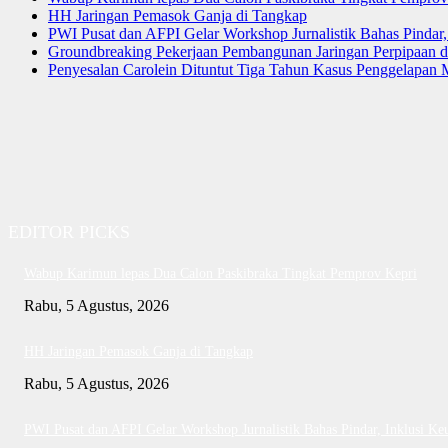
HH Jaringan Pemasok Ganja di Tangkap
PWI Pusat dan AFPI Gelar Workshop Jurnalistik Bahas Pindar,
Groundbreaking Pekerjaan Pembangunan Jaringan Perpipaan
Penyesalan Carolein Dituntut Tiga Tahun Kasus Penggelapan 
EDITOR PICKS
Wabup Karimun lepas Dua Calon Paskibraka Tingkat Pemprov Kepri
Rabu, 5 Agustus, 2026
HH Jaringan Pemasok Ganja di Tangkap
Rabu, 5 Agustus, 2026
PWI Pusat dan AFPI Gelar Workshop Jurnalistik Bahas Pindar, Inklusi Ke