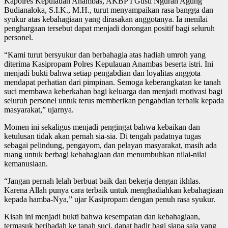
Kapolres Kepulauan Anambas, AKBP I Gusti Ngurah Agung
Budianaloka, S.I.K., M.H., turut menyampaikan rasa bangga dan
syukur atas kebahagiaan yang dirasakan anggotanya. Ia menilai
penghargaan tersebut dapat menjadi dorongan positif bagi seluruh
personel.
“Kami turut bersyukur dan berbahagia atas hadiah umroh yang
diterima Kasipropam Polres Kepulauan Anambas beserta istri. Ini
menjadi bukti bahwa setiap pengabdian dan loyalitas anggota
mendapat perhatian dari pimpinan. Semoga keberangkatan ke tanah
suci membawa keberkahan bagi keluarga dan menjadi motivasi bagi
seluruh personel untuk terus memberikan pengabdian terbaik kepada
masyarakat,” ujarnya.
Momen ini sekaligus menjadi pengingat bahwa kebaikan dan
ketulusan tidak akan pernah sia-sia. Di tengah padatnya tugas
sebagai pelindung, pengayom, dan pelayan masyarakat, masih ada
ruang untuk berbagi kebahagiaan dan menumbuhkan nilai-nilai
kemanusiaan.
“Jangan pernah lelah berbuat baik dan bekerja dengan ikhlas.
Karena Allah punya cara terbaik untuk menghadiahkan kebahagiaan
kepada hamba-Nya,” ujar Kasipropam dengan penuh rasa syukur.
Kisah ini menjadi bukti bahwa kesempatan dan kebahagiaan,
termasuk beribadah ke tanah suci, dapat hadir bagi siapa saja yang