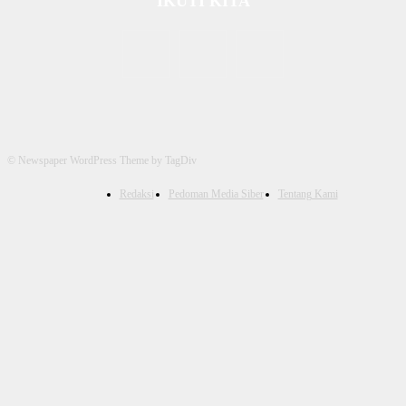
IKUTI KITA
© Newspaper WordPress Theme by TagDiv
Redaksi
Pedoman Media Siber
Tentang Kami