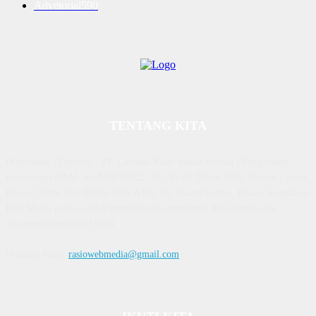
Advetorial
590
TENTANG KITA
Diterbitkan | Dikelola : PT. Laksana Rasio Media Inovasi | Pengesahan
Kemenkum HAM, No AHU 59522. AH. 01.01 Tahun 2018. Alamat : Town
House Cluster Puri Melati Blok A No. 2B, Batam Centre, Batam, Kepulauan
Riau Media rasio.co telah terverifikasi administrasi dan faktual oleh
dewanpers dengan ID 9564
Hubungi kami:
rasiowebmedia@gmail.com