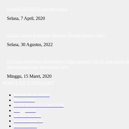
Dampak COVID-19 bagi Masyarakat
Selasa, 7 April, 2020
Jefridin Terima Kunjungan Delegasi Vietnam People’s Navy
Selasa, 30 Agustus, 2022
PH Erlina Klarifikasi Ombudsman Terkait Jawaban OJK RI Asal-Asalan D
Mengandung Unsur Keterangan Palsu
Minggu, 15 Maret, 2020
POPULAR CATEGORY
NASIONAL
10250
Batam
5068
LAPORAN UTAMA
3578
Lingga
1189
HUKUM
1040
EKONOMI
730
Karimun
716