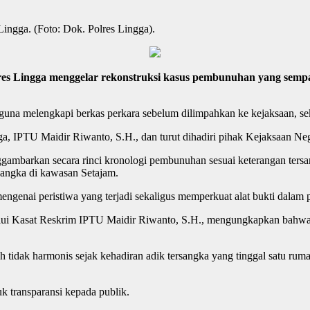
ingga. (Foto: Dok. Polres Lingga).
lres Lingga menggelar rekonstruksi kasus pembunuhan yang sem
 guna melengkapi berkas perkara sebelum dilimpahkan ke kejaksaan, s
ga, IPTU Maidir Riwanto, S.H., dan turut dihadiri pihak Kejaksaan Ne
mbarkan secara rinci kronologi pembunuhan sesuai keterangan tersan
sangka di kawasan Setajam.
ngenai peristiwa yang terjadi sekaligus memperkuat alat bukti dalam 
alui Kasat Reskrim IPTU Maidir Riwanto, S.H., mengungkapkan bahw
h tidak harmonis sejak kehadiran adik tersangka yang tinggal satu ru
k transparansi kepada publik.