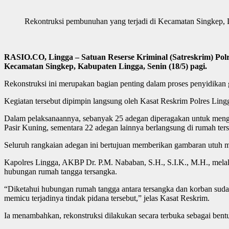
Rekontruksi pembunuhan yang terjadi di Kecamatan Singkep, L
RASIO.CO, Lingga – Satuan Reserse Kriminal (Satreskrim) Po
Kecamatan Singkep, Kabupaten Lingga, Senin (18/5) pagi.
Rekonstruksi ini merupakan bagian penting dalam proses penyidikan
Kegiatan tersebut dipimpin langsung oleh Kasat Reskrim Polres Ling
Dalam pelaksanaannya, sebanyak 25 adegan diperagakan untuk mengga
Pasir Kuning, sementara 22 adegan lainnya berlangsung di rumah ter
Seluruh rangkaian adegan ini bertujuan memberikan gambaran utuh me
Kapolres Lingga, AKBP Dr. P.M. Nababan, S.H., S.I.K., M.H., mel
hubungan rumah tangga tersangka.
“Diketahui hubungan rumah tangga antara tersangka dan korban suda
memicu terjadinya tindak pidana tersebut,” jelas Kasat Reskrim.
Ia menambahkan, rekonstruksi dilakukan secara terbuka sebagai bentu