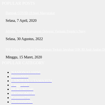
POPULAR POSTS
Dampak COVID-19 bagi Masyarakat
Selasa, 7 April, 2020
Jefridin Terima Kunjungan Delegasi Vietnam People’s Navy
Selasa, 30 Agustus, 2022
PH Erlina Klarifikasi Ombudsman Terkait Jawaban OJK RI Asal-Asalan 
Minggu, 15 Maret, 2020
POPULAR CATEGORY
NASIONAL
10250
Batam
5063
LAPORAN UTAMA
3574
Lingga
1187
HUKUM
1040
EKONOMI
730
Karimun
716
Advetorial
590