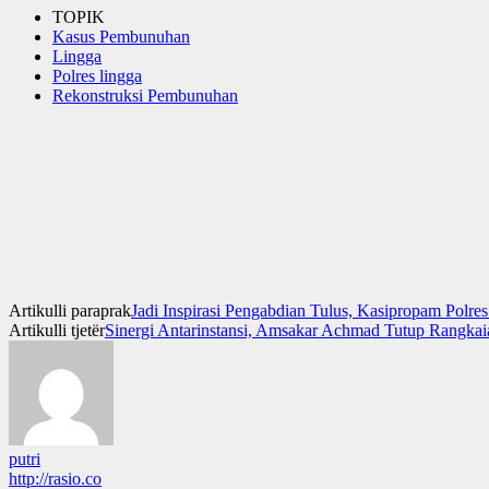
TOPIK
Kasus Pembunuhan
Lingga
Polres lingga
Rekonstruksi Pembunuhan
Artikulli paraprak
Jadi Inspirasi Pengabdian Tulus, Kasipropam Pol
Artikulli tjetër
Sinergi Antarinstansi, Amsakar Achmad Tutup Rangkaia
putri
http://rasio.co