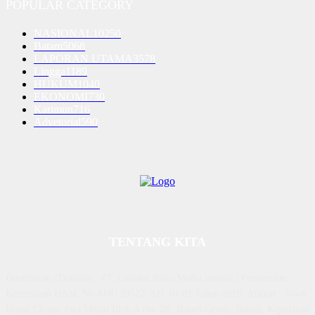
POPULAR CATEGORY
NASIONAL
10250
Batam
5068
LAPORAN UTAMA
3578
Lingga
1189
HUKUM
1040
EKONOMI
730
Karimun
716
Advetorial
590
TENTANG KITA
Diterbitkan | Dikelola : PT. Laksana Rasio Media Inovasi | Pengesahan
Kemenkum HAM, No AHU 59522. AH. 01.01 Tahun 2018. Alamat : Town
House Cluster Puri Melati Blok A No. 2B, Batam Centre, Batam, Kepulauan