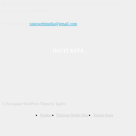
Riau Media rasio.co telah terverifikasi administrasi dan faktual oleh
dewanpers dengan ID 9564
Hubungi kami:
rasiowebmedia@gmail.com
IKUTI KITA
© Newspaper WordPress Theme by TagDiv
Redaksi
Pedoman Media Siber
Tentang Kami