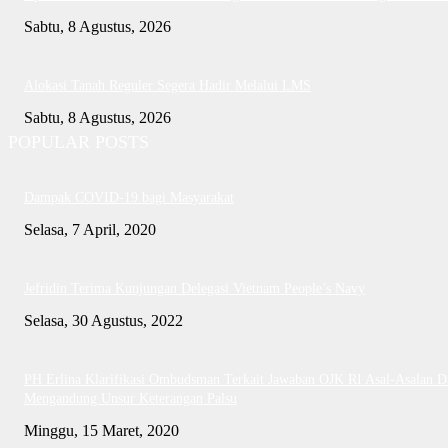
Sabtu, 8 Agustus, 2026
Alokasi Tanah Reguler Segera Hadir Melalui LMS
Sabtu, 8 Agustus, 2026
POPULAR POSTS
Dampak COVID-19 bagi Masyarakat
Selasa, 7 April, 2020
Jefridin Terima Kunjungan Delegasi Vietnam People’s Navy
Selasa, 30 Agustus, 2022
PH Erlina Klarifikasi Ombudsman Terkait Jawaban OJK RI Asal-Asalan D
Mengandung Unsur Keterangan Palsu
Minggu, 15 Maret, 2020