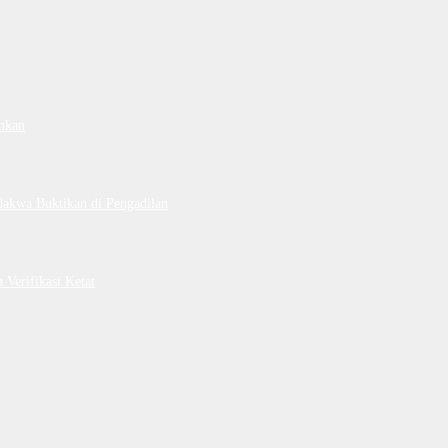
nkan
dakwa Buktikan di Pengadilan
Verifikasi Ketat