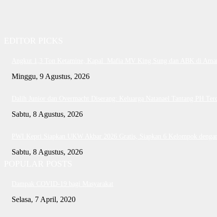
EDITOR PICKS
Angkut 1,3 Ton Ketamine, Kapal Mafia MV King Sung dan ABK di Ama
Minggu, 9 Agustus, 2026
Dalih Junior dan Overmacht Diserang: Keluarga Natanael Tantang PH Ter
Sabtu, 8 Agustus, 2026
PWI Kepri Siapkan UKW Akbar 2026 Gratis, Siapkan 6 Kelompok dengan 
Sabtu, 8 Agustus, 2026
POPULAR POSTS
Dampak COVID-19 bagi Masyarakat
Selasa, 7 April, 2020