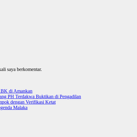
kali saya berkomentar.
 ABK di Amankan
tang PH Terdakwa Buktikan di Pengadilan
ok dengan Verifikasi Ketat
genda Malaka