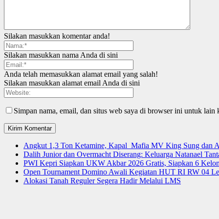
Silakan masukkan komentar anda!
Silakan masukkan nama Anda di sini
Anda telah memasukkan alamat email yang salah!
Silakan masukkan alamat email Anda di sini
Simpan nama, email, dan situs web saya di browser ini untuk lain 
Angkut 1,3 Ton Ketamine, Kapal Mafia MV King Sung dan
Dalih Junior dan Overmacht Diserang: Keluarga Natanael Tan
PWI Kepri Siapkan UKW Akbar 2026 Gratis, Siapkan 6 Kelomp
Open Tournament Domino Awali Kegiatan HUT RI RW 04 Le
Alokasi Tanah Reguler Segera Hadir Melalui LMS