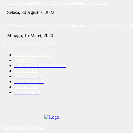
Jefridin Terima Kunjungan Delegasi Vietnam People’s Navy
Selasa, 30 Agustus, 2022
PH Erlina Klarifikasi Ombudsman Terkait Jawaban OJK RI Asal-Asalan 
Minggu, 15 Maret, 2020
POPULAR CATEGORY
NASIONAL
10250
Batam
5071
LAPORAN UTAMA
3581
Lingga
1189
HUKUM
1040
EKONOMI
730
Karimun
716
Advetorial
590
TENTANG KITA