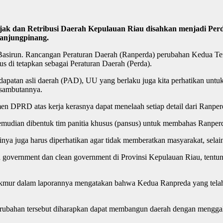
 dan Retribusi Daerah Kepulauan Riau disahkan menjadi Perda
Tanjungpinang.
 Basirun. Rancangan Peraturan Daerah (Ranperda) perubahan Kedua T
 di tetapkan sebagai Peraturan Daerah (Perda).
atan asli daerah (PAD), UU yang berlaku juga kita perhatikan untuk 
m sambutannya.
DPRD atas kerja kerasnya dapat menelaah setiap detail dari Ranperda
udian dibentuk tim panitia khusus (pansus) untuk membahas Ranperda t
inya juga harus diperhatikan agar tidak memberatkan masyarakat, sel
overnment dan clean government di Provinsi Kepulauan Riau, tentuny
kmur dalam laporannya mengatakan bahwa Kedua Ranpreda yang telah b
Perubahan tersebut diharapkan dapat membangun daerah dengan menggali