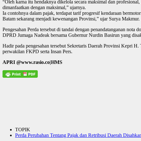
“Oleh karna itu hendaknya dikelola secara maksimal dan profesiona
dimanfaatkan dengan maksimal,” ujarnya.
Ia contohnya dalam pajak, terdapat tarif progresif kendaraan bermot
Batam sekarang menjadi kewenangan Provinsi,” ujar Surya Makmur.
Pengesahan Perda tersebut di tandai dengan penandatanganan nota
DPRD Jumaga Nadeak bersama Gubernur Nurdin Basirun yang disaksi
Hadir pada pengesahan tersebut Sekretaris Daerah Provinsi Kepri H. 
perwakilan FKPD serta Insan Pers.
APRI @www.rasio.co|HMS
TOPIK
Perda Perubahan Tentang Pajak dan Retribusi Daerah Disahka