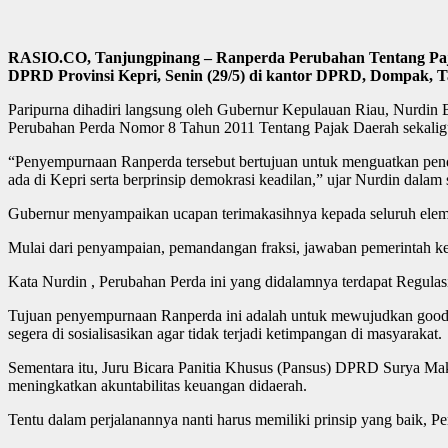
RASIO.CO, Tanjungpinang – Ranperda Perubahan Tentang Pajak
DPRD Provinsi Kepri, Senin (29/5) di kantor DPRD, Dompak, 
Paripurna dihadiri langsung oleh Gubernur Kepulauan Riau, Nurdin
Perubahan Perda Nomor 8 Tahun 2011 Tentang Pajak Daerah sekaligus
“Penyempurnaan Ranperda tersebut bertujuan untuk menguatkan pendap
ada di Kepri serta berprinsip demokrasi keadilan,” ujar Nurdin dala
Gubernur menyampaikan ucapan terimakasihnya kepada seluruh elemen 
Mulai dari penyampaian, pemandangan fraksi, jawaban pemerintah kem
Kata Nurdin , Perubahan Perda ini yang didalamnya terdapat Regulas
Tujuan penyempurnaan Ranperda ini adalah untuk mewujudkan good g
segera di sosialisasikan agar tidak terjadi ketimpangan di masyarakat.
Sementara itu, Juru Bicara Panitia Khusus (Pansus) DPRD Surya Ma
meningkatkan akuntabilitas keuangan didaerah.
Tentu dalam perjalanannya nanti harus memiliki prinsip yang baik, 