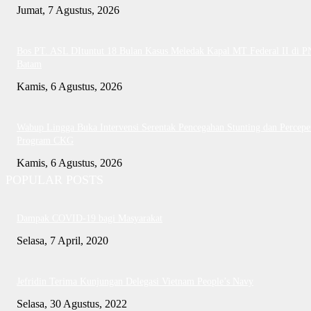
Jumat, 7 Agustus, 2026
Bos PT. ASL DItuntut 18 Bulan Kasus Meledak Kapal MT Federal II di P
Batam
Kamis, 6 Agustus, 2026
Wabup Lingga Buka Intervensi Serentak Pencegahan Stunting dan Percepe
Program CKG
Kamis, 6 Agustus, 2026
POPULAR POSTS
Dampak COVID-19 bagi Masyarakat
Selasa, 7 April, 2020
Jefridin Terima Kunjungan Delegasi Vietnam People’s Navy
Selasa, 30 Agustus, 2022