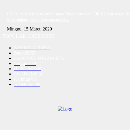
PH Erlina Klarifikasi Ombudsman Terkait Jawaban OJK RI Asal-Asalan D
Mengandung Unsur Keterangan Palsu
Minggu, 15 Maret, 2020
POPULAR CATEGORY
NASIONAL
10250
Batam
5065
LAPORAN UTAMA
3576
Lingga
1189
HUKUM
1040
EKONOMI
730
Karimun
716
Advetorial
590