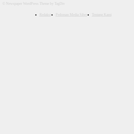
© Newspaper WordPress Theme by TagDiv
Redaksi
Pedoman Media Siber
Tentang Kami