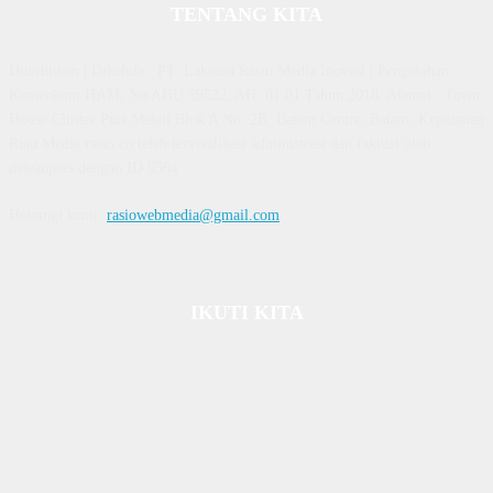
TENTANG KITA
Diterbitkan | Dikelola : PT. Laksana Rasio Media Inovasi | Pengesahan
Kemenkum HAM, No AHU 59522. AH. 01.01 Tahun 2018. Alamat : Town
House Cluster Puri Melati Blok A No. 2B, Batam Centre, Batam, Kepulauan
Riau Media rasio.co telah terverifikasi administrasi dan faktual oleh
dewanpers dengan ID 9564
Hubungi kami:
rasiowebmedia@gmail.com
IKUTI KITA