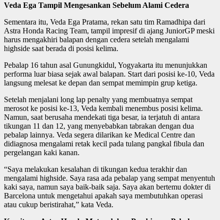
Veda Ega Tampil Mengesankan Sebelum Alami Cedera
Sementara itu, Veda Ega Pratama, rekan satu tim Ramadhipa dari
Astra Honda Racing Team, tampil impresif di ajang JuniorGP meski
harus mengakhiri balapan dengan cedera setelah mengalami
highside saat berada di posisi kelima.
Pebalap 16 tahun asal Gunungkidul, Yogyakarta itu menunjukkan
performa luar biasa sejak awal balapan. Start dari posisi ke-10, Veda
langsung melesat ke depan dan sempat memimpin grup ketiga.
Setelah menjalani long lap penalty yang membuatnya sempat
merosot ke posisi ke-13, Veda kembali menembus posisi kelima.
Namun, saat berusaha mendekati tiga besar, ia terjatuh di antara
tikungan 11 dan 12, yang menyebabkan tabrakan dengan dua
pebalap lainnya. Veda segera dilarikan ke Medical Centre dan
didiagnosa mengalami retak kecil pada tulang pangkal fibula dan
pergelangan kaki kanan.
“Saya melakukan kesalahan di tikungan kedua terakhir dan
mengalami highside. Saya rasa ada pebalap yang sempat menyentuh
kaki saya, namun saya baik-baik saja. Saya akan bertemu dokter di
Barcelona untuk mengetahui apakah saya membutuhkan operasi
atau cukup beristirahat,” kata Veda.