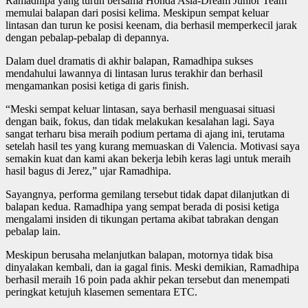
Ramadhipa yang turun bersama Honda Asia-Dream Junior Team
memulai balapan dari posisi kelima. Meskipun sempat keluar
lintasan dan turun ke posisi keenam, dia berhasil memperkecil jarak
dengan pebalap-pebalap di depannya.
Dalam duel dramatis di akhir balapan, Ramadhipa sukses
mendahului lawannya di lintasan lurus terakhir dan berhasil
mengamankan posisi ketiga di garis finish.
“Meski sempat keluar lintasan, saya berhasil menguasai situasi
dengan baik, fokus, dan tidak melakukan kesalahan lagi. Saya
sangat terharu bisa meraih podium pertama di ajang ini, terutama
setelah hasil tes yang kurang memuaskan di Valencia. Motivasi saya
semakin kuat dan kami akan bekerja lebih keras lagi untuk meraih
hasil bagus di Jerez,” ujar Ramadhipa.
Sayangnya, performa gemilang tersebut tidak dapat dilanjutkan di
balapan kedua. Ramadhipa yang sempat berada di posisi ketiga
mengalami insiden di tikungan pertama akibat tabrakan dengan
pebalap lain.
Meskipun berusaha melanjutkan balapan, motornya tidak bisa
dinyalakan kembali, dan ia gagal finis. Meski demikian, Ramadhipa
berhasil meraih 16 poin pada akhir pekan tersebut dan menempati
peringkat ketujuh klasemen sementara ETC.