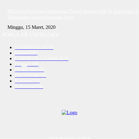
PH Erlina Klarifikasi Ombudsman Terkait Jawaban OJK RI Asal-Asalan D
Mengandung Unsur Keterangan Palsu
Minggu, 15 Maret, 2020
POPULAR CATEGORY
NASIONAL
10250
Batam
5069
LAPORAN UTAMA
3579
Lingga
1189
HUKUM
1040
EKONOMI
730
Karimun
716
Advetorial
590