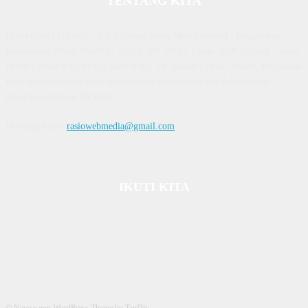
TENTANG KITA
Diterbitkan | Dikelola : PT. Laksana Rasio Media Inovasi | Pengesahan
Kemenkum HAM, No AHU 59522. AH. 01.01 Tahun 2018. Alamat : Town
House Cluster Puri Melati Blok A No. 2B, Batam Centre, Batam, Kepulauan
Riau Media rasio.co telah terverifikasi administrasi dan faktual oleh
dewanpers dengan ID 9564
Hubungi kami:
rasiowebmedia@gmail.com
IKUTI KITA
© Newspaper WordPress Theme by TagDiv