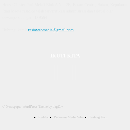
House Cluster Puri Melati Blok A No. 2B, Batam Centre, Batam, Kepulauan
Riau Media rasio.co telah terverifikasi administrasi dan faktual oleh
dewanpers dengan ID 9564
Hubungi kami:
rasiowebmedia@gmail.com
IKUTI KITA
© Newspaper WordPress Theme by TagDiv
Redaksi
Pedoman Media Siber
Tentang Kami