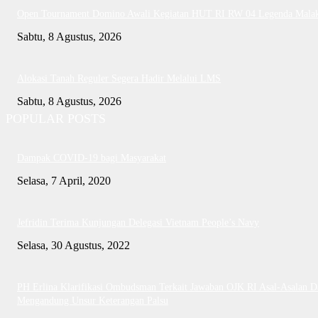
Open Tournament Domino Awali Kegiatan HUT RI RW 04 Legenda Mala
Sabtu, 8 Agustus, 2026
Alokasi Tanah Reguler Segera Hadir Melalui LMS
Sabtu, 8 Agustus, 2026
POPULAR POSTS
Dampak COVID-19 bagi Masyarakat
Selasa, 7 April, 2020
Jefridin Terima Kunjungan Delegasi Vietnam People’s Navy
Selasa, 30 Agustus, 2022
PH Erlina Klarifikasi Ombudsman Terkait Jawaban OJK RI Asal-Asalan D
Mengandung Unsur Keterangan Palsu