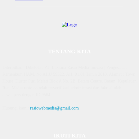
TENTANG KITA
Diterbitkan | Dikelola : PT. Laksana Rasio Media Inovasi | Pengesahan
Kemenkum HAM, No AHU 59522. AH. 01.01 Tahun 2018. Alamat : Town
House Cluster Puri Melati Blok A No. 2B, Batam Centre, Batam, Kepulauan
Riau Media rasio.co telah terverifikasi administrasi dan faktual oleh
dewanpers dengan ID 9564
Hubungi kami:
rasiowebmedia@gmail.com
IKUTI KITA