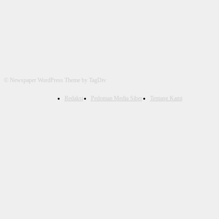
© Newspaper WordPress Theme by TagDiv
Redaksi
Pedoman Media Siber
Tentang Kami