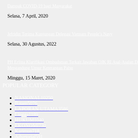
Dampak COVID-19 bagi Masyarakat
Selasa, 7 April, 2020
Jefridin Terima Kunjungan Delegasi Vietnam People’s Navy
Selasa, 30 Agustus, 2022
PH Erlina Klarifikasi Ombudsman Terkait Jawaban OJK RI Asal-Asalan D
Mengandung Unsur Keterangan Palsu
Minggu, 15 Maret, 2020
POPULAR CATEGORY
NASIONAL
10250
Batam
5076
LAPORAN UTAMA
3586
Lingga
1189
HUKUM
1040
EKONOMI
730
Karimun
718
Advetorial
591