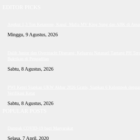
EDITOR PICKS
Angkut 1,3 Ton Ketamine, Kapal Mafia MV King Sung dan ABK di Ama
Minggu, 9 Agustus, 2026
Dalih Junior dan Overmacht Diserang: Keluarga Natanael Tantang PH Te
Buktikan di Pengadilan
Sabtu, 8 Agustus, 2026
PWI Kepri Siapkan UKW Akbar 2026 Gratis, Siapkan 6 Kelompok denga
Verifikasi Ketat
Sabtu, 8 Agustus, 2026
POPULAR POSTS
Dampak COVID-19 bagi Masyarakat
Selasa, 7 April, 2020