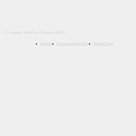
© Newspaper WordPress Theme by TagDiv
Redaksi
Pedoman Media Siber
Tentang Kami