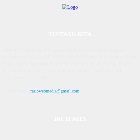
TENTANG KITA
Diterbitkan | Dikelola : PT. Laksana Rasio Media Inovasi | Pengesahan
Kemenkum HAM, No AHU 59522. AH. 01.01 Tahun 2018. Alamat : Town
House Cluster Puri Melati Blok A No. 2B, Batam Centre, Batam, Kepulauan
Riau Media rasio.co telah terverifikasi administrasi dan faktual oleh
dewanpers dengan ID 9564
Hubungi kami:
rasiowebmedia@gmail.com
IKUTI KITA