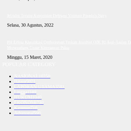
Jefridin Terima Kunjungan Delegasi Vietnam People’s Navy
Selasa, 30 Agustus, 2022
PH Erlina Klarifikasi Ombudsman Terkait Jawaban OJK RI Asal-Asalan D
Mengandung Unsur Keterangan Palsu
Minggu, 15 Maret, 2020
POPULAR CATEGORY
NASIONAL
10250
Batam
5071
LAPORAN UTAMA
3581
Lingga
1189
HUKUM
1040
EKONOMI
730
Karimun
716
Advetorial
590