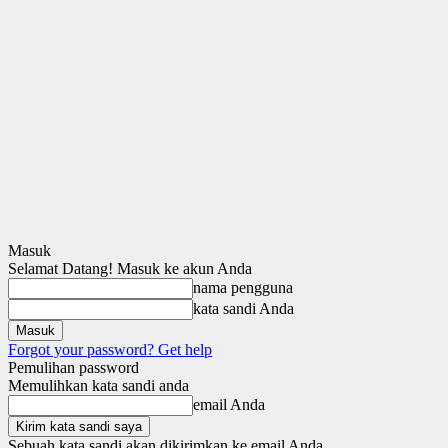
Masuk
Selamat Datang! Masuk ke akun Anda
nama pengguna
kata sandi Anda
Forgot your password? Get help
Pemulihan password
Memulihkan kata sandi anda
email Anda
Sebuah kata sandi akan dikirimkan ke email Anda.