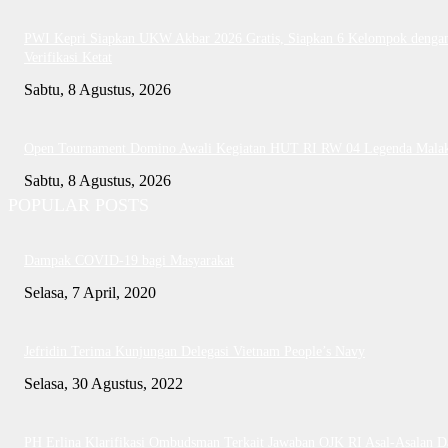
PWI Kepri Siapkan UKW Akbar 2026 Gratis, Siapkan 6 Kelompok denga
Verifikasi Ketat
Sabtu, 8 Agustus, 2026
Open Tournament Domino Awali Kegiatan HUT RI RW 04 Legenda Mala
Sabtu, 8 Agustus, 2026
POPULAR POSTS
Dampak COVID-19 bagi Masyarakat
Selasa, 7 April, 2020
Jefridin Terima Kunjungan Delegasi Vietnam People’s Navy
Selasa, 30 Agustus, 2022
PH Erlina Klarifikasi Ombudsman Terkait Jawaban OJK RI Asal-Asalan D