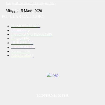
Mengandung Unsur Keterangan Palsu
Minggu, 15 Maret, 2020
POPULAR CATEGORY
NASIONAL
10250
Batam
5070
LAPORAN UTAMA
3580
Lingga
1189
HUKUM
1040
EKONOMI
730
Karimun
716
Advetorial
590
TENTANG KITA