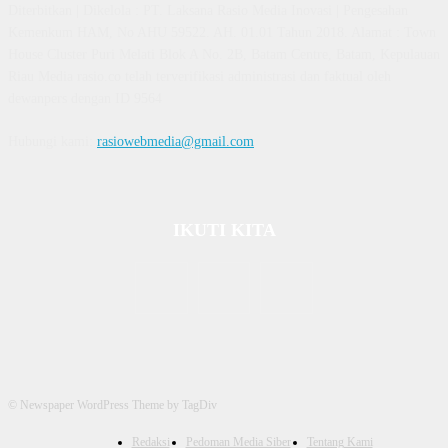
Diterbitkan | Dikelola : PT. Laksana Rasio Media Inovasi | Pengesahan
Kemenkum HAM, No AHU 59522. AH. 01.01 Tahun 2018. Alamat : Town
House Cluster Puri Melati Blok A No. 2B, Batam Centre, Batam, Kepulauan
Riau Media rasio.co telah terverifikasi administrasi dan faktual oleh
dewanpers dengan ID 9564
Hubungi kami:
rasiowebmedia@gmail.com
IKUTI KITA
© Newspaper WordPress Theme by TagDiv
Redaksi
Pedoman Media Siber
Tentang Kami