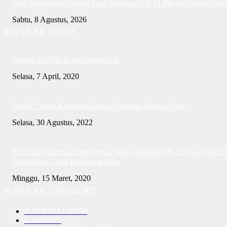
Open Tournament Domino Awali Kegiatan HUT RI RW 04 Legenda Mala
Sabtu, 8 Agustus, 2026
POPULAR POSTS
Dampak COVID-19 bagi Masyarakat
Selasa, 7 April, 2020
Jefridin Terima Kunjungan Delegasi Vietnam People’s Navy
Selasa, 30 Agustus, 2022
PH Erlina Klarifikasi Ombudsman Terkait Jawaban OJK RI Asal-Asalan D
Mengandung Unsur Keterangan Palsu
Minggu, 15 Maret, 2020
POPULAR CATEGORY
NASIONAL
10250
Batam
5070