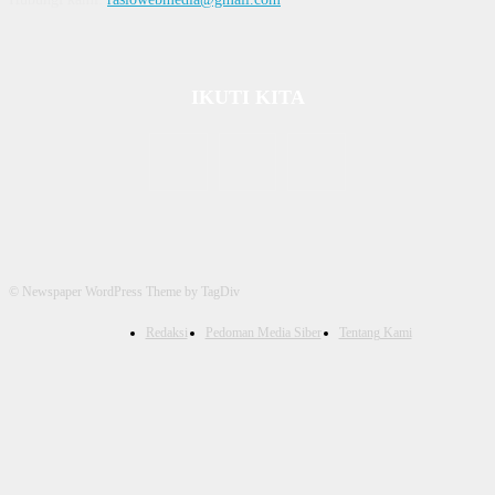
IKUTI KITA
© Newspaper WordPress Theme by TagDiv
Redaksi
Pedoman Media Siber
Tentang Kami