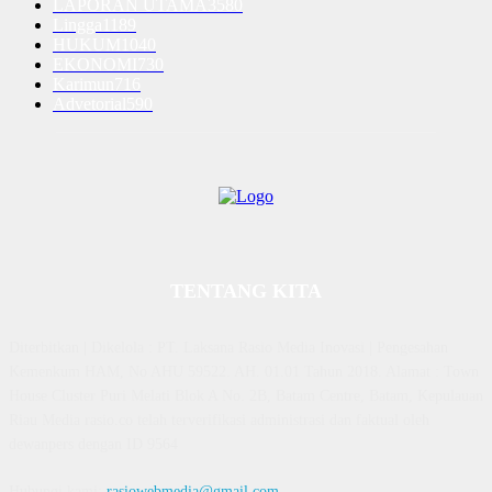
LAPORAN UTAMA
3580
Lingga
1189
HUKUM
1040
EKONOMI
730
Karimun
716
Advetorial
590
TENTANG KITA
Diterbitkan | Dikelola : PT. Laksana Rasio Media Inovasi | Pengesahan
Kemenkum HAM, No AHU 59522. AH. 01.01 Tahun 2018. Alamat : Town
House Cluster Puri Melati Blok A No. 2B, Batam Centre, Batam, Kepulauan
Riau Media rasio.co telah terverifikasi administrasi dan faktual oleh
dewanpers dengan ID 9564
Hubungi kami:
rasiowebmedia@gmail.com