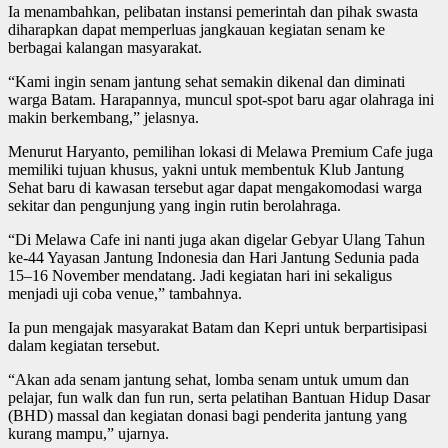
Ia menambahkan, pelibatan instansi pemerintah dan pihak swasta
diharapkan dapat memperluas jangkauan kegiatan senam ke
berbagai kalangan masyarakat.
“Kami ingin senam jantung sehat semakin dikenal dan diminati
warga Batam. Harapannya, muncul spot-spot baru agar olahraga ini
makin berkembang,” jelasnya.
Menurut Haryanto, pemilihan lokasi di Melawa Premium Cafe juga
memiliki tujuan khusus, yakni untuk membentuk Klub Jantung
Sehat baru di kawasan tersebut agar dapat mengakomodasi warga
sekitar dan pengunjung yang ingin rutin berolahraga.
“Di Melawa Cafe ini nanti juga akan digelar Gebyar Ulang Tahun
ke-44 Yayasan Jantung Indonesia dan Hari Jantung Sedunia pada
15–16 November mendatang. Jadi kegiatan hari ini sekaligus
menjadi uji coba venue,” tambahnya.
Ia pun mengajak masyarakat Batam dan Kepri untuk berpartisipasi
dalam kegiatan tersebut.
“Akan ada senam jantung sehat, lomba senam untuk umum dan
pelajar, fun walk dan fun run, serta pelatihan Bantuan Hidup Dasar
(BHD) massal dan kegiatan donasi bagi penderita jantung yang
kurang mampu,” ujarnya.