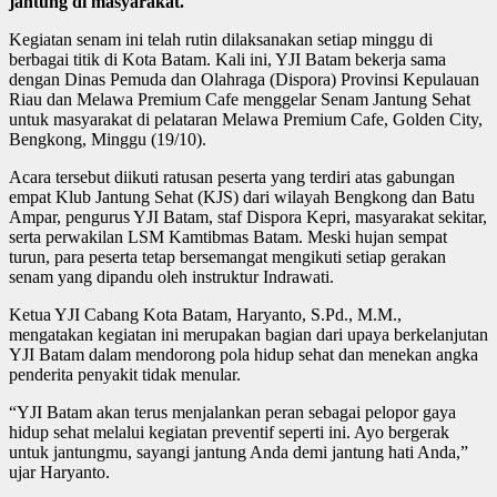
jantung di masyarakat.
Kegiatan senam ini telah rutin dilaksanakan setiap minggu di
berbagai titik di Kota Batam. Kali ini, YJI Batam bekerja sama
dengan Dinas Pemuda dan Olahraga (Dispora) Provinsi Kepulauan
Riau dan Melawa Premium Cafe menggelar Senam Jantung Sehat
untuk masyarakat di pelataran Melawa Premium Cafe, Golden City,
Bengkong, Minggu (19/10).
Acara tersebut diikuti ratusan peserta yang terdiri atas gabungan
empat Klub Jantung Sehat (KJS) dari wilayah Bengkong dan Batu
Ampar, pengurus YJI Batam, staf Dispora Kepri, masyarakat sekitar,
serta perwakilan LSM Kamtibmas Batam. Meski hujan sempat
turun, para peserta tetap bersemangat mengikuti setiap gerakan
senam yang dipandu oleh instruktur Indrawati.
Ketua YJI Cabang Kota Batam, Haryanto, S.Pd., M.M.,
mengatakan kegiatan ini merupakan bagian dari upaya berkelanjutan
YJI Batam dalam mendorong pola hidup sehat dan menekan angka
penderita penyakit tidak menular.
“YJI Batam akan terus menjalankan peran sebagai pelopor gaya
hidup sehat melalui kegiatan preventif seperti ini. Ayo bergerak
untuk jantungmu, sayangi jantung Anda demi jantung hati Anda,”
ujar Haryanto.