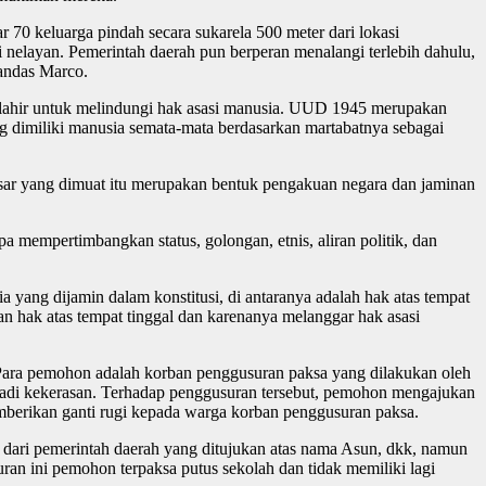
70 keluarga pindah secara sukarela 500 meter dari lokasi
nelayan. Pemerintah daerah pun berperan menalangi terlebih dahulu,
andas Marco.
gi lahir untuk melindungi hak asasi manusia. UUD 1945 merupakan
ng dimiliki manusia semata-mata berdasarkan martabatnya sebagai
ar yang dimuat itu merupakan bentuk pengakuan negara dan jaminan
 mempertimbangkan status, golongan, etnis, aliran politik, dan
ang dijamin dalam konstitusi, di antaranya adalah hak atas tempat
hak atas tempat tinggal dan karenanya melanggar hak asasi
ara pemohon adalah korban penggusuran paksa yang dilakukan oleh
rjadi kekerasan. Terhadap penggusuran tersebut, pemohon mengajukan
mberikan ganti rugi kepada warga korban penggusuran paksa.
 dari pemerintah daerah yang ditujukan atas nama Asun, dkk, namun
an ini pemohon terpaksa putus sekolah dan tidak memiliki lagi