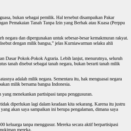
uasa, bukan sebagai pemilik. Hal tersebut disampaikan Pakar
ngan Pemakaian Tanah Tanpa Izin yang Berhak atau Kuasa (Perppu
eh negara dan dipergunakan untuk sebesar-besar kemakmuran rakyat.
disebut dengan milik bangsa,” jelas Kurniawarman selaku ahli
n Dasar Pokok-Pokok Agraria. Lebih lanjut, menurutnya, seluruh
atus tanah disebut sebagai tanah negara, bukan berarti tanah milik
tasnya adalah milik negara. Sementara itu, hak menguasai negara
pakan milik bersama bangsa Indonesia.
yang menekankan partisipasi tanpa penggusuran.
dak diperlukan lagi dalam keadaan kita sekarang. Karena itu justru
yang akan saya sampaikan ini berupa pengalaman, dimana saya
 keluarga tanpa menggusur. Mereka secara aktif berpartisipasi
emukiman mereka.