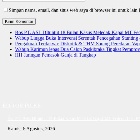
Simpan nama, email, dan situs web saya di browser ini untuk lain 
Bos PT. ASL DItuntut 18 Bulan Kasus Meledak Kapal MT Fede
Wabup Lingga Buka Intervensi Serentak Pencegahan Stuntin
Pengakuan Terdakwa: Diskotik & THM Sarang Peredaran Vap
Wabup Karimun lepas Dua Calon Paskibraka Tingkat Pemprov
HH Jaringan Pemasok Ganja di Tangkap
EDITOR PICKS
Bos PT. ASL DItuntut 18 Bulan Kasus Meledak Kapal MT Federal II di 
Kamis, 6 Agustus, 2026