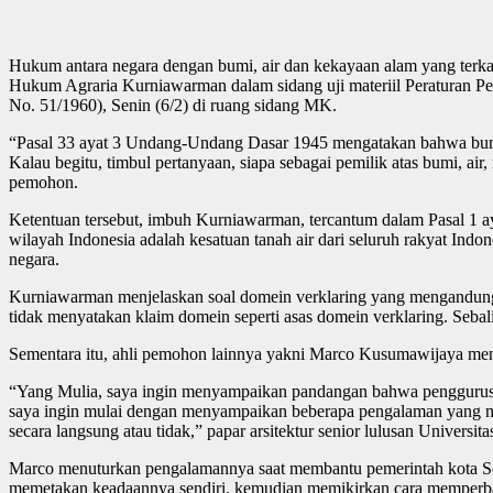
Hukum antara negara dengan bumi, air dan kekayaan alam yang terka
Hukum Agraria Kurniawarman dalam sidang uji materiil Peraturan 
No. 51/1960), Senin (6/2) di ruang sidang MK.
“Pasal 33 ayat 3 Undang-Undang Dasar 1945 mengatakan bahwa bumi 
Kalau begitu, timbul pertanyaan, siapa sebagai pemilik atas bumi, ai
pemohon.
Ketentuan tersebut, imbuh Kurniawarman, tercantum dalam Pasal 1 
wilayah Indonesia adalah kesatuan tanah air dari seluruh rakyat Indone
negara.
Kurniawarman menjelaskan soal domein verklaring yang mengandung pr
tidak menyatakan klaim domein seperti asas domein verklaring. Seba
Sementara itu, ahli pemohon lainnya yakni Marco Kusumawijaya me
“Yang Mulia, saya ingin menyampaikan pandangan bahwa penggurusan de
saya ingin mulai dengan menyampaikan beberapa pengalaman yang me
secara langsung atau tidak,” papar arsitektur senior lulusan Universi
Marco menuturkan pengalamannya saat membantu pemerintah kota Solo
memetakan keadaannya sendiri, kemudian memikirkan cara memperbai