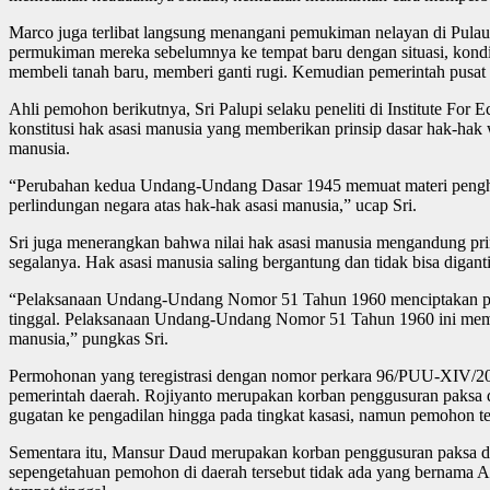
Marco juga terlibat langsung menangani pemukiman nelayan di Pulau 
permukiman mereka sebelumnya ke tempat baru dengan situasi, kondi
membeli tanah baru, memberi ganti rugi. Kemudian pemerintah pus
Ahli pemohon berikutnya, Sri Palupi selaku peneliti di Institute F
konstitusi hak asasi manusia yang memberikan prinsip dasar hak-hak
manusia.
“Perubahan kedua Undang-Undang Dasar 1945 memuat materi penghor
perlindungan negara atas hak-hak asasi manusia,” ucap Sri.
Sri juga menerangkan bahwa nilai hak asasi manusia mengandung prin
segalanya. Hak asasi manusia saling bergantung dan tidak bisa diganti
“Pelaksanaan Undang-Undang Nomor 51 Tahun 1960 menciptakan persoa
tinggal. Pelaksanaan Undang-Undang Nomor 51 Tahun 1960 ini memba
manusia,” pungkas Sri.
Permohonan yang teregistrasi dengan nomor perkara 96/PUU-XIV/20
pemerintah daerah. Rojiyanto merupakan korban penggusuran paksa d
gugatan ke pengadilan hingga pada tingkat kasasi, namun pemohon t
Sementara itu, Mansur Daud merupakan korban penggusuran paksa di k
sepengetahuan pemohon di daerah tersebut tidak ada yang bernama As