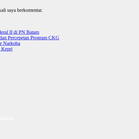
kali saya berkomentar.
ral II di PN Batam
g dan Percepetan Program CKG
e Narkoba
 Kepri
PN Batam