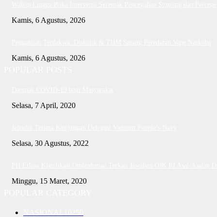
Wabup Lingga Buka Intervensi Serentak Pencegahan Stunting dan Perce
Kamis, 6 Agustus, 2026
Pengakuan Terdakwa: Diskotik & THM Sarang Peredaran Vape Narkoba
Kamis, 6 Agustus, 2026
POPULAR POSTS
Dampak COVID-19 bagi Masyarakat
Selasa, 7 April, 2020
Jefridin Terima Kunjungan Delegasi Vietnam People’s Navy
Selasa, 30 Agustus, 2022
PH Erlina Klarifikasi Ombudsman Terkait Jawaban OJK RI Asal-Asalan 
Minggu, 15 Maret, 2020
POPULAR CATEGORY
NASIONAL
10250