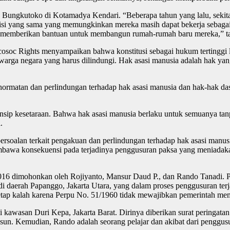
Bungkutoko di Kotamadya Kendari. “Beberapa tahun yang lalu, sekitar 
si yang sama yang memungkinkan mereka masih dapat bekerja sebagai 
at memberikan bantuan untuk membangun rumah-rumah baru mereka,” t
or Ecosoc Rights menyampaikan bahwa konstitusi sebagai hukum terting
 warga negara yang harus dilindungi. Hak asasi manusia adalah hak ya
matan dan perlindungan terhadap hak asasi manusia dan hak-hak das
sip kesetaraan. Bahwa hak asasi manusia berlaku untuk semuanya tanpa
.
lan terkait pengakuan dan perlindungan terhadap hak asasi manusia y
wa konsekuensi pada terjadinya penggusuran paksa yang meniadakan 
16 dimohonkan oleh Rojiyanto, Mansur Daud P., dan Rando Tanadi. P
i daerah Papanggo, Jakarta Utara, yang dalam proses penggusuran te
etap kalah karena Perpu No. 51/1960 tidak mewajibkan pemerintah me
awasan Duri Kepa, Jakarta Barat. Dirinya diberikan surat peringatan
un. Kemudian, Rando adalah seorang pelajar dan akibat dari penggusur