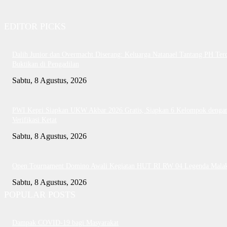
EDITOR PICKS
Dalih Junior dan Overmacht Diserang: Keluarga Natanael Tantang PH Te
Buktikan di Pengadilan
Sabtu, 8 Agustus, 2026
PWI Kepri Siapkan UKW Akbar 2026 Gratis, Siapkan 6 Kelompok denga
Verifikasi Ketat
Sabtu, 8 Agustus, 2026
Open Tournament Domino Awali Kegiatan HUT RI RW 04 Legenda Mala
Sabtu, 8 Agustus, 2026
POPULAR POSTS
Dampak COVID-19 bagi Masyarakat