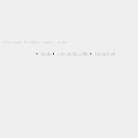
© Newspaper WordPress Theme by TagDiv
Redaksi
Pedoman Media Siber
Tentang Kami