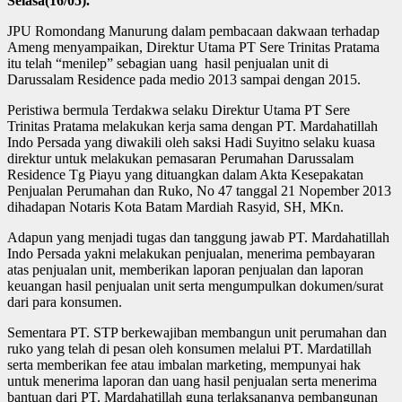
Selasa(16/05).
JPU Romondang Manurung dalam pembacaan dakwaan terhadap
Ameng menyampaikan, Direktur Utama PT Sere Trinitas Pratama
itu telah “menilep” sebagian uang hasil penjualan unit di
Darussalam Residence pada medio 2013 sampai dengan 2015.
Peristiwa bermula Terdakwa selaku Direktur Utama PT Sere
Trinitas Pratama melakukan kerja sama dengan PT. Mardahatillah
Indo Persada yang diwakili oleh saksi Hadi Suyitno selaku kuasa
direktur untuk melakukan pemasaran Perumahan Darussalam
Residence Tg Piayu yang dituangkan dalam Akta Kesepakatan
Penjualan Perumahan dan Ruko, No 47 tanggal 21 Nopember 2013
dihadapan Notaris Kota Batam Mardiah Rasyid, SH, MKn.
Adapun yang menjadi tugas dan tanggung jawab PT. Mardahatillah
Indo Persada yakni melakukan penjualan, menerima pembayaran
atas penjualan unit, memberikan laporan penjualan dan laporan
keuangan hasil penjualan unit serta mengumpulkan dokumen/surat
dari para konsumen.
Sementara PT. STP berkewajiban membangun unit perumahan dan
ruko yang telah di pesan oleh konsumen melalui PT. Mardatillah
serta memberikan fee atau imbalan marketing, mempunyai hak
untuk menerima laporan dan uang hasil penjualan serta menerima
bantuan dari PT. Mardahatillah guna terlaksananya pembangunan