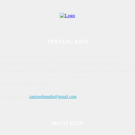
TENTANG KITA
Diterbitkan | Dikelola : PT. Laksana Rasio Media Inovasi | Pengesahan
Kemenkum HAM, No AHU 59522. AH. 01.01 Tahun 2018. Alamat : Town
House Cluster Puri Melati Blok A No. 2B, Batam Centre, Batam, Kepulauan
Riau Media rasio.co telah terverifikasi administrasi dan faktual oleh
dewanpers dengan ID 9564
Hubungi kami:
rasiowebmedia@gmail.com
IKUTI KITA