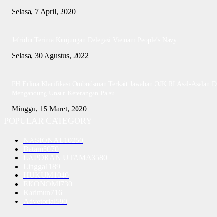
Selasa, 7 April, 2020
Jefridin Terima Kunjungan Delegasi Vietnam People’s Navy
Selasa, 30 Agustus, 2022
PH Erlina Klarifikasi Ombudsman Terkait Jawaban OJK RI Asal-Asalan D
Mengandung Unsur Keterangan Palsu
Minggu, 15 Maret, 2020
POPULAR CATEGORY
NASIONAL
10250
Batam
5070
LAPORAN UTAMA
3580
Lingga
1189
HUKUM
1040
EKONOMI
730
Karimun
716
Advetorial
590