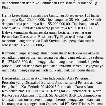
unit perumahan dan ruko Perumahan Darussalam Residence Tg
Playu.
Harga kesepakatan rumah Tipe bangunan 30 sebanyak 151 harga
perunitnya Rp. 125.000.000. Tipe bangunan 38 sebanyak 283 unit
dengan harga perunitnya Rp. 155.000.000,00. Tipe bangunan 45
sebanyak 125 unit dengan harga perunitnya Rp. 210.000.000.
Bahwa kemudian dalam pelaksanaan kerja sama pemasaran
Perumahan Darussalam Residence Tg Playu terdakwa telah
menerima uang dari saksi Hadi Suyitno hasil penjualan rumah
sebesar Rp. 3.529.500.000,-.
Kemudian tanpa sepengetahuan perusahaan terdakwa melakukan
penarikan uang perusahaan secara bertahap yang seluruhnya sebesar
Rp. 274.433.300, dan menggunakan uang tersebut untuk keperluan
pribadi. Padahal uang hasil penjualan unit-unit tersebut seyogyanya
merupakan uang yang menjadi milik atau hak dari perusahaan.
Berdasarkan Laporan Akuntan Independen Atas Penerapan
Prosedur yang Disepakati Bersama Atas Transaksi Penerimaan dan
Pengeluaran Kas Periode 2014/2015 Perumahan Darussalam
Residence No: 001/KJAF/X/2016 tanggal 26 September 2016 dari
Kantor Jasa Akuntansi FETRI, SE,AK,MM,BKP,CA disimpulkan
terdapat unsur-unsur penyimpangan berupa penggelapan dan atau
kecurangan atas pengeluaran Operasional PT. Sere Trinitas Pratama