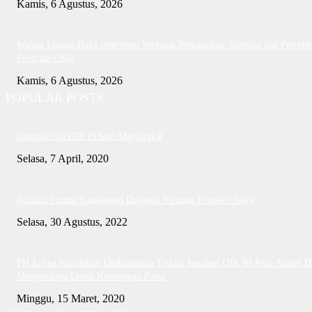
Kamis, 6 Agustus, 2026
Wabup Lingga Buka Intervensi Serentak Pencegahan Stunting dan Percepe
Program CKG
Kamis, 6 Agustus, 2026
POPULAR POSTS
Dampak COVID-19 bagi Masyarakat
Selasa, 7 April, 2020
Jefridin Terima Kunjungan Delegasi Vietnam People’s Navy
Selasa, 30 Agustus, 2022
PH Erlina Klarifikasi Ombudsman Terkait Jawaban OJK RI Asal-Asalan D
Mengandung Unsur Keterangan Palsu
Minggu, 15 Maret, 2020