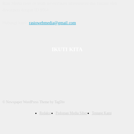
Riau Media rasio.co telah terverifikasi administrasi dan faktual oleh
dewanpers dengan ID 9564
Hubungi kami:
rasiowebmedia@gmail.com
IKUTI KITA
© Newspaper WordPress Theme by TagDiv
Redaksi
Pedoman Media Siber
Tentang Kami