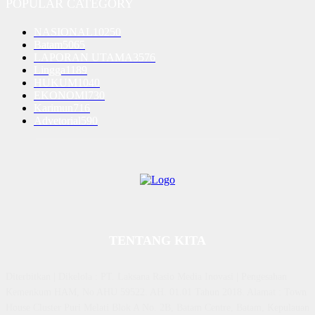
POPULAR CATEGORY
NASIONAL
10250
Batam
5065
LAPORAN UTAMA
3576
Lingga
1189
HUKUM
1040
EKONOMI
730
Karimun
716
Advetorial
590
TENTANG KITA
Diterbitkan | Dikelola : PT. Laksana Rasio Media Inovasi | Pengesahan
Kemenkum HAM, No AHU 59522. AH. 01.01 Tahun 2018. Alamat : Town
House Cluster Puri Melati Blok A No. 2B, Batam Centre, Batam, Kepulauan