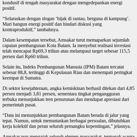
kondusif di tengah masyarakat dengan mengedepankan energi
positif.
“Selaraskan dengan slogan ‘bijak di rantau, berguna di kampung’.
Mari bangun energi positif dan hindari diskusi yang
kontraproduktif,” tambahnya.
Dalam kesempatan tersebut, Amsakar turut memaparkan sejumlah
capaian pembangunan Kota Batam. Ia menyebut realisasi investasi
telah mencapai Rp69,3 triliun atau melampaui target sebesar 115,5
persen dari Rp60 triliun.
Selain itu, Indeks Pembangunan Manusia (IPM) Batam tercatat
sebesar 88,8, tertinggi di Kepulauan Riau dan menempati peringkat
keempat di Sumatra.
Di sektor kesejahteraan, angka kemiskinan berhasil ditekan dari 4,85
persen menjadi 3,81 persen, sementara tingkat pengangguran
terbuka menunjukkan tren penurunan dan mendapat apresiasi dari
pemerintah pusat.
“Data ini menunjukkan pembangunan Batam berada di jalur yang
tepat. Namun, untuk menuntaskan berbagai persoalan, dibutuhkan
kerja kolektif dan peran seluruh pemangku kepentingan,” jelasnya.
Amsakar pun mengajak seluruh elemen masyarakat, termasuk warga