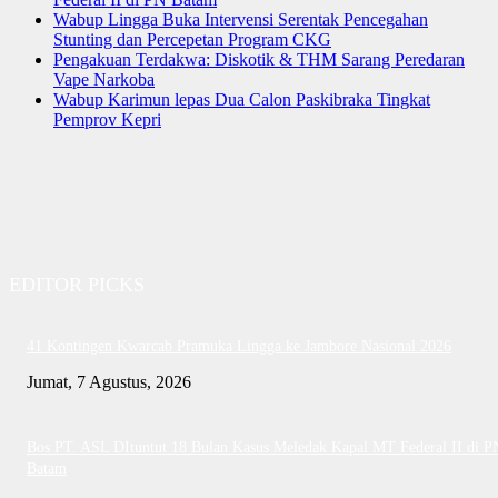
Wabup Lingga Buka Intervensi Serentak Pencegahan
Stunting dan Percepetan Program CKG
Pengakuan Terdakwa: Diskotik & THM Sarang Peredaran
Vape Narkoba
Wabup Karimun lepas Dua Calon Paskibraka Tingkat
Pemprov Kepri
EDITOR PICKS
41 Kontingen Kwarcab Pramuka Lingga ke Jambore Nasional 2026
Jumat, 7 Agustus, 2026
Bos PT. ASL DItuntut 18 Bulan Kasus Meledak Kapal MT Federal II di P
Batam